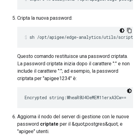
Cripta la nuova password:
sh /opt/apigee/edge-analytics/utils/scripts
Questo comando restituisce una password criptata.
La password criptata inizia dopo il carattere ":" e non
include il carattere ":"; ad esempio, la password
criptata per "apigee1234" è:
Encrypted string:WheaR8U4OeMEM11erxA3Cw==
Aggiorna il nodo del server di gestione con le nuove
password
criptate
per il &quot;postgres&quot; e
"apigee" utenti.