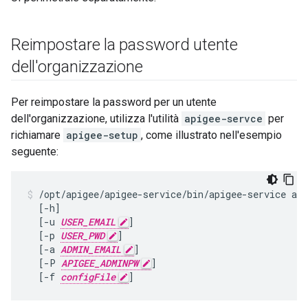
Reimpostare la password utente
dell'organizzazione
Per reimpostare la password per un utente
dell'organizzazione, utilizza l'utilità
apigee-servce
per
richiamare
apigee-setup
, come illustrato nell'esempio
seguente:
/opt/apigee/apigee-service/bin/apigee-service api
  [-h]

  [-u 
USER_EMAIL
]

  [-p 
USER_PWD
]

  [-a 
ADMIN_EMAIL
]

  [-P 
APIGEE_ADMINPW
]

  [-f 
configFile
]