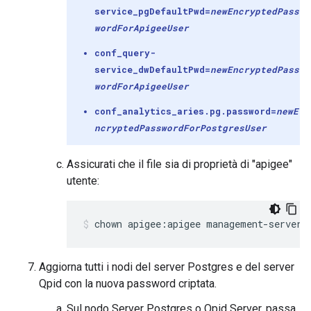
service_pgDefaultPwd=
newEncryptedPass
wordFor
Apigee
User
conf_query-
service_dwDefaultPwd=
newEncryptedPass
wordFor
Apigee
User
conf_analytics_aries.pg.password=
newE
ncryptedPasswordFor
Postgres
User
Assicurati che il file sia di proprietà di "apigee"
utente:
chown apigee:apigee management-server.
Aggiorna tutti i nodi del server Postgres e del server
Qpid con la nuova password criptata.
Sul nodo Server Postgres o Qpid Server, passa