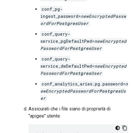
conf_pg-
ingest_password=
newEncryptedPassw
ordFor
Postgres
User
conf_query-
service_pgDefaultPwd=
newEncrypted
PasswordFor
Postgres
User
conf_query-
service_dwDefaultPwd=
newEncrypted
PasswordFor
Postgres
User
conf_analytics_aries.pg.password=
n
ewEncryptedPasswordFor
Postgres
Us
er
Assicurati che i file siano di proprietà di
"apigee" utente: