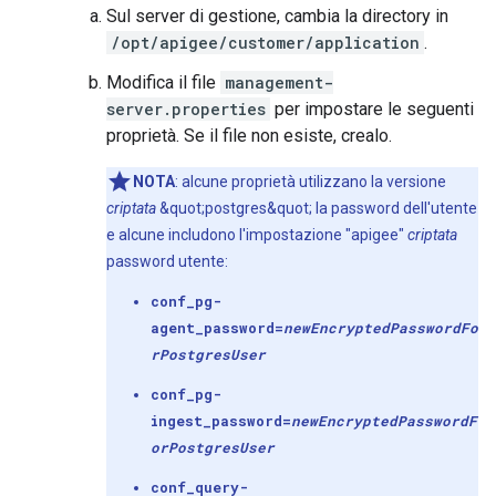
Sul server di gestione, cambia la directory in
/opt/apigee/customer/application
.
Modifica il file
management-
server.properties
per impostare le seguenti
proprietà. Se il file non esiste, crealo.
NOTA
: alcune proprietà utilizzano la versione
criptata
&quot;postgres&quot; la password dell'utente
e alcune includono l'impostazione "apigee"
criptata
password utente:
conf_pg-
agent_password=
newEncryptedPasswordFo
r
Postgres
User
conf_pg-
ingest_password=
newEncryptedPasswordF
or
Postgres
User
conf_query-