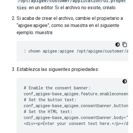
/opt/apigee/customer/application/ui.proper
ties
en un editor. Si el archivo no existe, créalo.
Si acaba de crear el archivo, cambie el propietario a
“apigee:apigee”, como se muestra en el siguiente
ejemplo. muestra:
chown apigee:apigee /opt/apigee/customer/ap
Establezca las siguientes propiedades:
# Enable the consent banner:

conf_apigee-base_apigee.feature.enableconsentb
# Set the button text:

conf_apigee-base_apigee.consentbanner.buttonca
# Set the HTML text:

conf_apigee-base_apigee.consentbanner.body="<h
<div><p>Enter your consent text here.</p></di