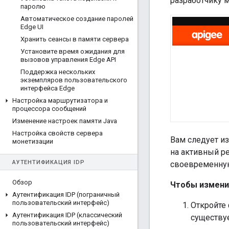
разработчику м
паролю
Автоматическое создание паролей
Edge UI
Хранить сеансы в памяти сервера
Установите время ожидания для
вызовов управления Edge API
Поддержка нескольких
экземпляров пользовательского
интерфейса Edge
Настройка маршрутизатора и
процессора сообщений
Изменение настроек памяти Java
Настройка свойств сервера
Вам следует и
монетизации
на активный р
АУТЕНТИФИКАЦИЯ IDP
своевременну
Обзор
Чтобы измени
Аутентификация IDP (пограничный
пользовательский интерфейс)
Откройте
Аутентификация IDP (классический
существуе
пользовательский интерфейс)