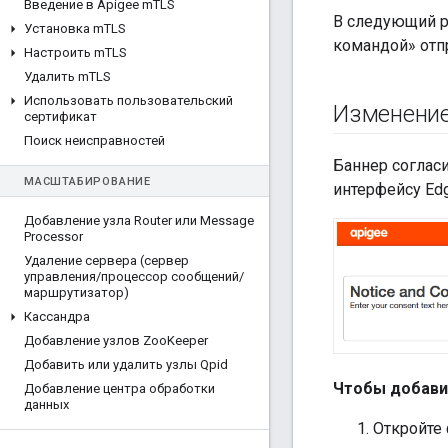
Введение в Apigee m
TLS
В следующий ра
Установка m
TLS
командой» отп
Настроить m
TLS
Удалить m
TLS
Использовать пользовательский
Изменение
сертификат
Поиск неисправностей
Баннер соглас
МАСШТАБИРОВАНИЕ
интерфейсу Ed
Добавление узла Router или Message
Processor
Удаление сервера (сервер
управления
/
процессор сообщений
/
маршрутизатор)
Кассандра
Добавление узлов Zoo
Keeper
Добавить или удалить узлы Qpid
Чтобы добавит
Добавление центра обработки
данных
Откройте