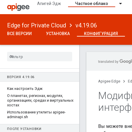
Апигей Эдж
Частное облако
Edge for Private Cloud
v4.19.06
ВСЕ ВЕРСИИ
УСТАНОВКА
КОНФИГУРАЦИЯ
ВЕРСИЯ 4
.
19
.
06
Apigee Edge
Ed
Как настроить Эдж
Модифи
О планетах
,
регионах
,
модулях
,
организациях
,
средах и виртуальных
интерф
хостах
Использование утилиты apigee-
adminapi
.
sh
Вы можете вне
ПОСЛЕ УСТАНОВКИ