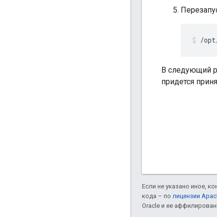
Перезапус
/opt
В следующий р
придется приня
Если не указано иное, к
кода – по
лицензии Apac
Oracle и ее аффилирован