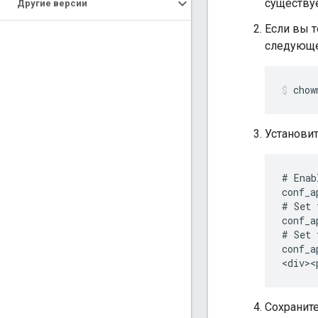
существуе
Другие версии
Если вы т
следующе
chow
Установи
# Enab
conf_a
# Set 
conf_a
# Set 
conf_a
<div><
Сохраните