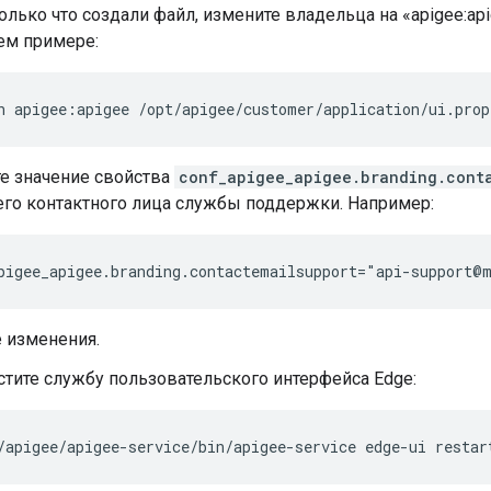
олько что создали файл, измените владельца на «apigee:api
м примере:
n apigee:apigee /opt/apigee/customer/application/ui.prop
те значение свойства
conf_apigee_apigee.branding.cont
его контактного лица службы поддержки. Например:
pigee_apigee.branding.contactemailsupport="api-support@
 изменения.
тите службу пользовательского интерфейса Edge:
/apigee/apigee-service/bin/apigee-service edge-ui restar