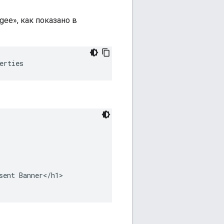
gee», как показано в
erties
ent Banner</h1>
