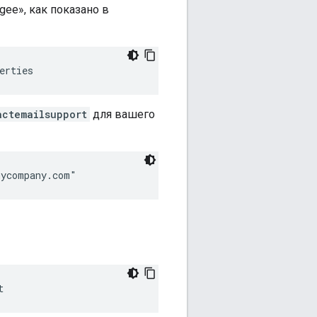
gee», как показано в
erties
actemailsupport
для вашего
mycompany.com"
t