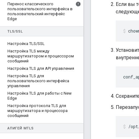
Если вы т
Перенос классического
пользовательского интерфейса в
следующе
пользовательский интерфейс
Edge
chow
TLS
/
SSL
Настройка TLS
/
SSL
Установи
Настройка TLS между
маршрутизатором и процессором
внутренн
сообщений
Настройка TLS для API управления
Настройка TLS для
conf_a
пользовательского интерфейса
управления
Настройка TLS для работы с New
Сохраните
Edge
Настройка протокола TLS для
Перезапус
маршрутизатора и процессора
сообщений
/opt
АПИГЕЙ M
TLS