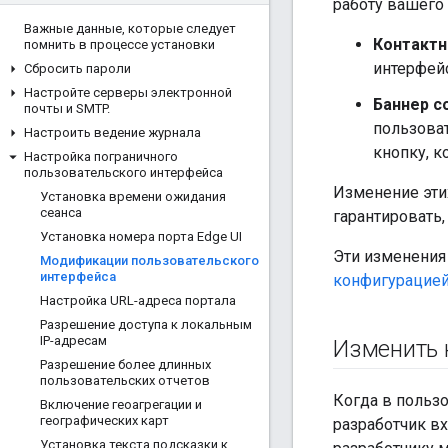
работу вашего
Важные данные
,
которые следует
Контактн
помнить в процессе установки
интерфейс
Сбросить пароли
Настройте серверы электронной
Баннер с
почты и SMTP
.
пользоват
Настроить ведение журнала
кнопку, к
Настройка пограничного
пользовательского интерфейса
Изменение эти
Установка времени ожидания
сеанса
гарантировать
Установка номера порта Edge UI
Эти изменения
Модификации пользовательского
интерфейса
конфигурацией
Настройка URL-адреса портала
Разрешение доступа к локальным
IP-адресам
Изменить 
Разрешение более длинных
пользовательских отчетов
Когда в польз
Включение геоагрегации и
географических карт
разработчик вх
Установка текста подсказки к