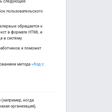
ть следующее:
бок пользовательского
 впервые обращается к
екст в формате HTML и
а в систему.
работчиков и поможет
зованием метода
«Код с
(например, когда
какая организация),