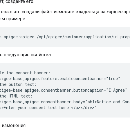
т, создайте его.
олько что создали файл, измените владельца на «apigee:api
м примере:
n apigee:apigee /opt/apigee/customer/application/ui.prop
те следующие свойства:
le the consent banner:

pigee-base_apigee.feature.enableconsentbanner="true"

the button text:

pigee-base_apigee.consentbanner.buttoncaption="I Agree"

the HTML text:

pigee-base_apigee.consentbanner.body="<h1>Notice and Cons
p>Enter your consent text here.</p></div>"
 изменения.