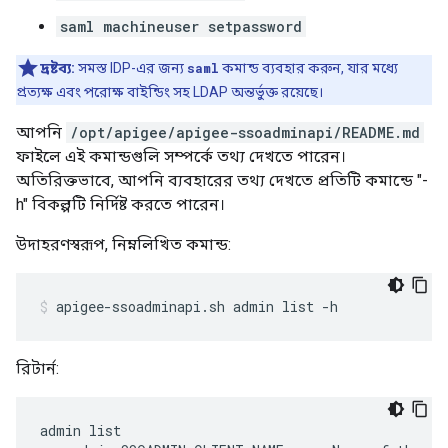
saml machineuser setpassword
দ্রষ্টব্য:
সমস্ত IDP-এর জন্য
saml
কমান্ড ব্যবহার করুন, যার মধ্যে
প্রত্যক্ষ এবং পরোক্ষ বাইন্ডিং সহ LDAP অন্তর্ভুক্ত রয়েছে।
আপনি
/opt/apigee/apigee-ssoadminapi/README.md
ফাইলে এই কমান্ডগুলি সম্পর্কে তথ্য দেখতে পারেন।
অতিরিক্তভাবে, আপনি ব্যবহারের তথ্য দেখতে প্রতিটি কমান্ডে "-
h" বিকল্পটি নির্দিষ্ট করতে পারেন।
উদাহরণস্বরূপ, নিম্নলিখিত কমান্ড:
apigee-ssoadminapi.sh admin list -h
রিটার্ন:
admin list
