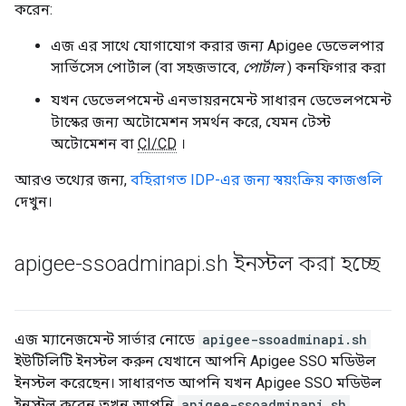
করেন:
এজ এর সাথে যোগাযোগ করার জন্য Apigee ডেভেলপার
সার্ভিসেস পোর্টাল (বা সহজভাবে,
পোর্টাল
) কনফিগার করা
যখন ডেভেলপমেন্ট এনভায়রনমেন্ট সাধারন ডেভেলপমেন্ট
টাস্কের জন্য অটোমেশন সমর্থন করে, যেমন টেস্ট
অটোমেশন বা
CI/CD
।
আরও তথ্যের জন্য,
বহিরাগত IDP-এর জন্য স্বয়ংক্রিয় কাজগুলি
দেখুন।
apigee-ssoadminapi
.
sh ইনস্টল করা হচ্ছে
এজ ম্যানেজমেন্ট সার্ভার নোডে
apigee-ssoadminapi.sh
ইউটিলিটি ইনস্টল করুন যেখানে আপনি Apigee SSO মডিউল
ইনস্টল করেছেন। সাধারণত আপনি যখন Apigee SSO মডিউল
ইনস্টল করেন তখন আপনি
apigee-ssoadminapi.sh