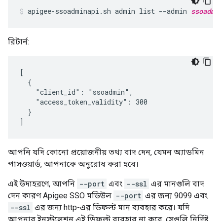
apigee-ssoadminapi.sh admin list --admin 
ssoadmi
রিটার্ন:
[

  {

    "client_id": "ssoadmin",

    "access_token_validity": 300

  }

]
আপনি যদি কোনো প্রয়োজনীয় তথ্য বাদ দেন, যেমন অ্যাডমিন
পাসওয়ার্ড, আপনাকে অনুরোধ করা হবে।
এই উদাহরণে, আপনি
--port
এবং
--ssl
এর মানগুলি বাদ
দেন কারণ Apigee SSO মডিউল
--port
এর জন্য 9099 এবং
--ssl
এর জন্য http-এর ডিফল্ট মান ব্যবহার করে। যদি
আপনার ইনস্টলেশন এই ডিফল্ট ব্যবহার না করে, সেগুলি নির্দিষ্ট