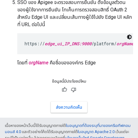
SSO ของ Apigee จะตรวจสอบการยืนยัน ดึงข้อมูลตัวตน
ของผู้ใช้จากการยืนยัน โทเค็นการตรวจสอบสิทธิ์ OAuth 2
สำหรับ Edge UI และเปลี่ยนเส้นทางผู้ใช้ไปยัง Edge UI หลัก
ที่ URL ต่อไปนี้
https://
edge_ui_IP_DNS:9000
/platform/
orgName
โดยที่
orgName
คือชื่อขององค์กร Edge
ข้อมูลนี้มีประโยชน์ไหม
ส่งความคิดเห็น
เนื้อหาของหน้าเว็บนี้ได้รับอนุญาตภายใต้
ใบอนุญาตที่ต้องระบุที่มาของครีเอทีฟคอม
มอนส์ 4.0
และตัวอย่างโค้ดได้รับอนุญาตภายใต้
ใบอนุญาต Apache 2.0
เว้นแต่จะ
ระบุไว้เป็นอย่างอื่น โปรดดูรายละเอียดที่
นโยบายเว็บไซต์ Google Developers