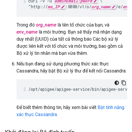
curl -v -u 
adminEmail:pword
 \

  "http://
ms_IP
:8080/v1/o/
org_name
/e/
env
Trong đó
org_name
là tên tổ chức của bạn, và
env_name
là môi trường. Bạn sẽ thấy mã nhận dạng
duy nhất (UUID) của tất cả thông báo Các bộ xử lý
được liên kết với tổ chức và môi trường, bao gồm cả
Bộ xử lý tin nhắn mà bạn vừa thêm.
Nếu bạn đang sử dụng phương thức xác thực
Cassandra, hãy bật Bộ xử lý thư để kết nối Cassandra:
/opt/apigee/apigee-service/bin/apigee-servi
Để biết thêm thông tin, hãy xem bài viết
Bật tính năng
xác thực Cassandra
.