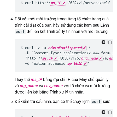
curl http://
mp_IP
:8082/v1/servers/self
Đối với mỗi môi trường trong từng tổ chức trong quá
trình cài đặt của bạn, hãy sử dụng các hàm sau Lệnh
curl
để liên kết Trình xử lý tin nhắn với môi trường:
curl -v -u 
adminEmail:pword
 \

  -H "Content-Type: application/x-www-form-url
  "http://
ms_IP
:8080/v1/o/
org_name
/e/
env
  -d "action=add&uuid=
mp_UUID
"
Thay thế
ms_IP
bằng địa chỉ IP của Máy chủ quản lý
và
org_name
và
env_name
với tổ chức và môi trường
được liên kết bằng Trình xử lý tin nhắn.
Để kiểm tra cấu hình, bạn có thể chạy lệnh
curl
sau: