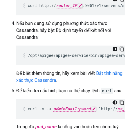
curl http://
router_IP
:8081/v1/servers/sel
Nếu bạn đang sử dụng phương thức xác thực
Cassandra, hãy bật Bộ định tuyến để kết nối với
Cassandra:
/opt/apigee/apigee-service/bin/apigee-servic
Để biết thêm thông tin, hãy xem bài viết
Bật tính năng
xác thực Cassandra
.
Để kiểm tra cấu hình, bạn có thể chạy lệnh
curl
sau:
curl -v -u 
adminEmail:pword
 "http://
ms_IP
Trong đó
pod_name
là cổng vào hoặc tên nhóm tuỳ