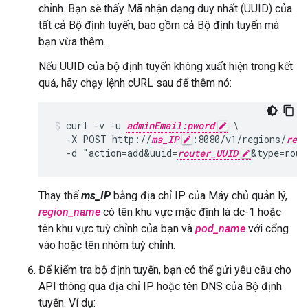
chỉnh. Bạn sẽ thấy Mã nhận dạng duy nhất (UUID) của
tất cả Bộ định tuyến, bao gồm cả Bộ định tuyến mà
bạn vừa thêm.
Nếu UUID của bộ định tuyến không xuất hiện trong kết
quả, hãy chạy lệnh cURL sau để thêm nó:
curl -v -u 
adminEmail:pword
 \

  -X POST http://
ms_IP
:8080/v1/regions/
regi
  -d "action=add&uuid=
router_UUID
&type=rout
Thay thế
ms_IP
bằng địa chỉ IP của Máy chủ quản lý,
region_name
có tên khu vực mặc định là dc-1 hoặc
tên khu vực tuỳ chỉnh của bạn và
pod_name
với cổng
vào hoặc tên nhóm tuỳ chỉnh.
Để kiểm tra bộ định tuyến, bạn có thể gửi yêu cầu cho
API thông qua địa chỉ IP hoặc tên DNS của Bộ định
tuyến. Ví dụ: