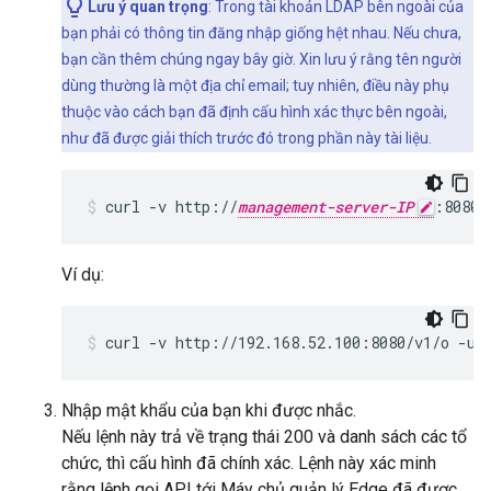
Lưu ý quan trọng
: Trong tài khoản LDAP bên ngoài của
bạn phải có thông tin đăng nhập giống hệt nhau. Nếu chưa,
bạn cần thêm chúng ngay bây giờ. Xin lưu ý rằng tên người
dùng thường là một địa chỉ email; tuy nhiên, điều này phụ
thuộc vào cách bạn đã định cấu hình xác thực bên ngoài,
như đã được giải thích trước đó trong phần này tài liệu.
curl -v http://
management-server-IP
:8080/
Ví dụ:
curl -v http://192.168.52.100:8080/v1/o -u 
Nhập mật khẩu của bạn khi được nhắc.
Nếu lệnh này trả về trạng thái 200 và danh sách các tổ
chức, thì cấu hình đã chính xác. Lệnh này xác minh
rằng lệnh gọi API tới Máy chủ quản lý Edge đã được