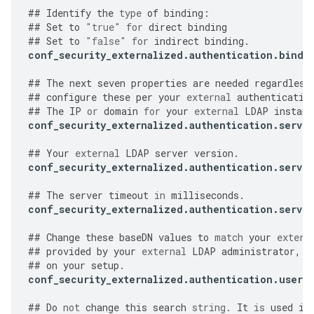
##
Identify
the
type
of
binding
:
##
Set
to
"true"
for
direct
binding
##
Set
to
"false"
for
indirect
binding
.
conf_security_externalized
.
authentication
.
bind
.
##
The
next
seven
properties
are
needed
regardless
##
configure
these
per
your
external
authenticatio
##
The
IP
or
domain
for
your
external
LDAP
instanc
conf_security_externalized
.
authentication
.
server
##
Your
external
LDAP
server
version
.
conf_security_externalized
.
authentication
.
server
##
The
server
timeout
in
milliseconds
.
conf_security_externalized
.
authentication
.
server
##
Change
these
baseDN
values
to
match
your
extern
##
provided
by
your
external
LDAP
administrator
,
a
##
on
your
setup
.
conf_security_externalized
.
authentication
.
user
.
##
Do
not
change
this
search
string
.
It
is
used
in