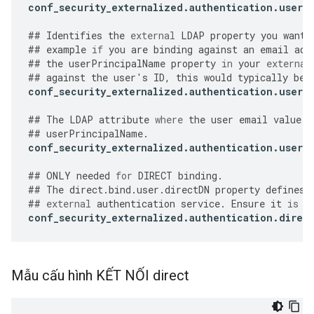
conf_security_externalized
.
authentication
.
user
.
##
Identifies
the
external
LDAP
property
you
want
##
example
if
you
are
binding
against
an
email
add
##
the
userPrincipalName
property
in
your
external
##
against
the
user
'
s
ID
,
this
would
typically
be
conf_security_externalized
.
authentication
.
user
.
##
The
LDAP
attribute
where
the
user
email
value
i
##
userPrincipalName
.
conf_security_externalized
.
authentication
.
user
.
##
ONLY
needed
for
DIRECT
binding
.
##
The
direct
.
bind
.
user
.
directDN
property
defines
##
external
authentication
service
.
Ensure
it
is
s
conf_security_externalized
.
authentication
.
direc
Mẫu cấu hình KẾT NỐI direct