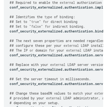
##
Required
to
enable
the
external
authorization
f
conf_security_externalized
.
authentication
.
imple
##
Identifies
the
type
of
binding
:
##
Set
to
"true"
for
direct
binding
##
Set
to
"false"
for
indirect
binding
.
conf_security_externalized
.
authentication
.
bind
.
##
The
next
seven
properties
are
needed
regardless
##
configure
these
per
your
external
LDAP
installa
##
The
IP
or
domain
for
your
external
LDAP
instanc
conf_security_externalized
.
authentication
.
server
##
Replace
with
your
external
LDAP
server
version
.
conf_security_externalized
.
authentication
.
server
##
Set
the
server
timeout
in
milliseconds
.
conf_security_externalized
.
authentication
.
server
##
Change
these
baseDN
values
to
match
your
extern
#
provided
by
your
external
LDAP
administrator
,
an
#
depending
on
your
setup
.