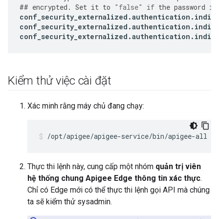
##
encrypted
.
Set
it
to
"false"
if
the
password
is
conf_security_externalized
.
authentication
.
indir
conf_security_externalized
.
authentication
.
indir
conf_security_externalized
.
authentication
.
indir
Kiểm thử việc cài đặt
Xác minh rằng máy chủ đang chạy:
/opt/apigee/apigee-service/bin/apigee-all st
Thực thi lệnh này, cung cấp một nhóm
quản trị viên
hệ thống chung Apigee Edge thông tin xác thực
.
Chỉ có Edge mới có thể thực thi lệnh gọi API mà chúng
ta sẽ kiểm thử sysadmin.