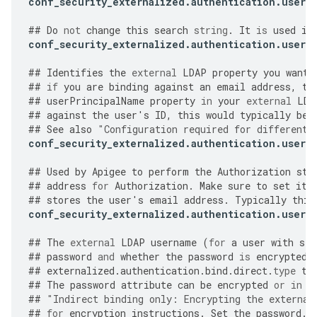
conf_security_externalized
.
authentication
.
user
.
##
Do
not
change
this
search
string
.
It
is
used
in
conf_security_externalized
.
authentication
.
user
.
##
Identifies
the
external
LDAP
property
you
want
##
if
you
are
binding
against
an
email
address
,
th
##
userPrincipalName
property
in
your
external
LDA
##
against
the
user
'
s
ID
,
this
would
typically
be
##
See
also
"
Configuration required for different 
conf_security_externalized
.
authentication
.
user
.
##
Used
by
Apigee
to
perform
the
Authorization
ste
##
address
for
Authorization
.
Make
sure
to
set
it
##
stores
the
user
'
s
email
address
.
Typically
this
conf_security_externalized
.
authentication
.
user
.
##
The
external
LDAP
username
(
for
a
user
with
sea
##
password
and
whether
the
password
is
encrypted
.
##
externalized
.
authentication
.
bind
.
direct
.
type
to
##
The
password
attribute
can
be
encrypted
or
in
p
##
"
Indirect binding only: Encrypting the external
##
for
encryption
instructions
.
Set
the
password
.
e