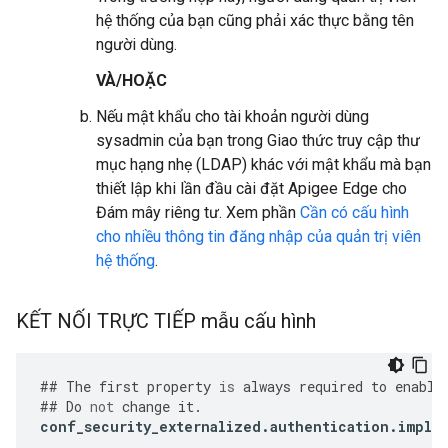
hệ thống của bạn cũng phải xác thực bằng tên
người dùng.
VÀ/HOẶC
Nếu mật khẩu cho tài khoản người dùng
sysadmin của bạn trong Giao thức truy cập thư
mục hạng nhẹ (LDAP) khác với mật khẩu mà bạn
thiết lập khi lần đầu cài đặt Apigee Edge cho
Đám mây riêng tư. Xem phần
Cần có cấu hình
cho nhiều thông tin đăng nhập của quản trị viên
hệ thống
.
KẾT NỐI TRỰC TIẾP mẫu cấu hình
##
The
first
property
is
always
required
to
enable
##
Do
not
change
it
.
conf_security_externalized
.
authentication
.
imple