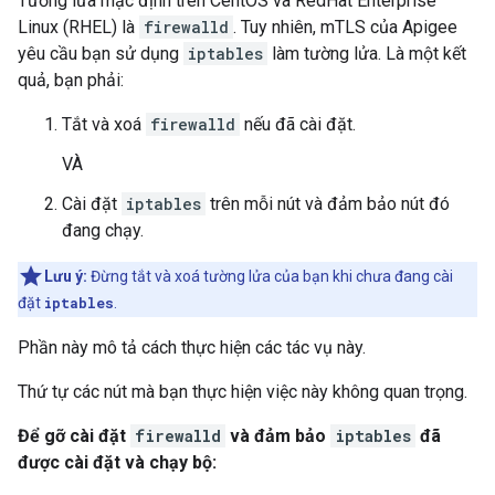
Tường lửa mặc định trên CentOS và RedHat Enterprise
Linux (RHEL) là
firewalld
. Tuy nhiên, mTLS của Apigee
yêu cầu bạn sử dụng
iptables
làm tường lửa. Là một kết
quả, bạn phải:
Tắt và xoá
firewalld
nếu đã cài đặt.
VÀ
Cài đặt
iptables
trên mỗi nút và đảm bảo nút đó
đang chạy.
Lưu ý:
Đừng tắt và xoá tường lửa của bạn khi chưa đang cài
đặt
iptables
.
Phần này mô tả cách thực hiện các tác vụ này.
Thứ tự các nút mà bạn thực hiện việc này không quan trọng.
Để gỡ cài đặt
firewalld
và đảm bảo
iptables
đã
được cài đặt và chạy bộ: