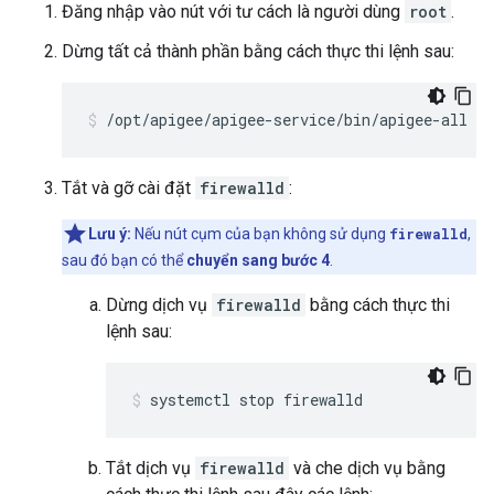
Đăng nhập vào nút với tư cách là người dùng
root
.
Dừng tất cả thành phần bằng cách thực thi lệnh sau:
/opt/apigee/apigee-service/bin/apigee-all st
Tắt và gỡ cài đặt
firewalld
:
Lưu ý:
Nếu nút cụm của bạn không sử dụng
firewalld
,
sau đó bạn có thể
chuyển sang bước 4
.
Dừng dịch vụ
firewalld
bằng cách thực thi
lệnh sau:
systemctl stop firewalld
Tắt dịch vụ
firewalld
và che dịch vụ bằng