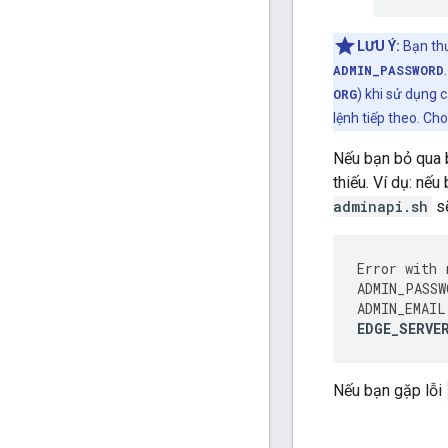
LƯU Ý:
Bạn thư
ADMIN_PASSWORD
ORG
) khi sử dụng 
lệnh tiếp theo. Cho
Nếu bạn bỏ qua b
thiếu. Ví dụ: nế
adminapi.sh
sẽ
Error
with
ADMIN_PASSW
ADMIN_EMAIL
EDGE_SERVE
Nếu bạn gặp lỗi