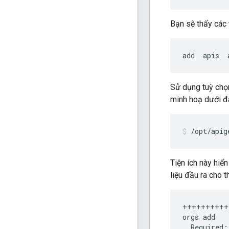
Bạn sẽ thấy các 
add  apis  
Sử dụng tuỳ ch
minh hoạ dưới đ
/opt/apig
Tiện ích này hiển
liệu đầu ra cho 
++++++++++
orgs
add
Required
: