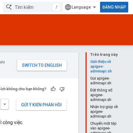
/
ĐĂNG NHẬP
Trên trang này
 ưu
Giới thiệu về
apigee-
adminapi.sh
Gọi apigee-
adminapi.sh
u ích không cho bạn không?
Đặt thông số
apigee-
adminapi.sh
GỬI Ý KIẾN PHẢN HỒI
Nhận trợ giúp về
apigee-
adminapi.sh
ì công việc.
Chuyển một tệp
vào apigee-
adminapi.sh