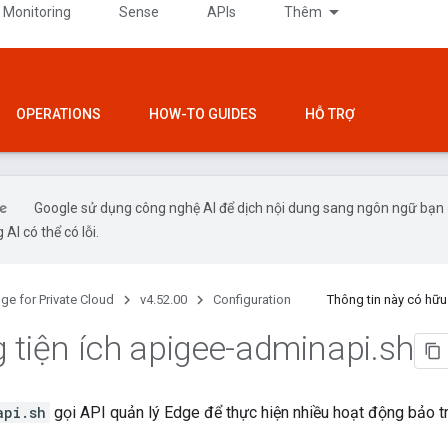
 Monitoring
Sense
APIs
Thêm
OPERATIONS
HOW-TO GUIDES
HỖ TRỢ
Google sử dụng công nghệ AI để dịch nội dung sang ngôn ngữ bạn
 AI có thể có lỗi.
ge for Private Cloud
v4.52.00
Configuration
Thông tin này có hữ
 tiện ích apigee-adminapi
.
sh
api.sh
gọi API quản lý Edge để thực hiện nhiều hoạt động bảo tr