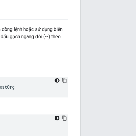
n dòng lệnh hoặc sử dụng biến
 dấu gạch ngang đôi (--) theo
estOrg