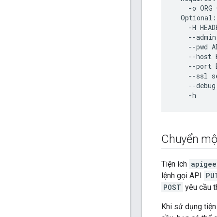
-
o
ORG
Optional
:
-
H
HEAD
--
admin
--
pwd
A
--
host
--
port
--
ssl
s
--
debug
-
h
Chuyển một
Tiện ích
apigee
lệnh gọi API
PU
POST
yêu cầu th
Khi sử dụng tiện