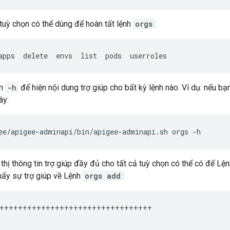
tuỳ chọn có thể dùng để hoàn tất lệnh
orgs
:
apps  delete  envs  list  pods  userroles
ọn
-h
để hiện nội dung trợ giúp cho bất kỳ lệnh nào. Ví dụ: nếu 
ây:
ee/apigee-adminapi/bin/apigee-adminapi.sh orgs -h
 thị thông tin trợ giúp đầy đủ cho tất cả tuỳ chọn có thể có để Lệ
thấy sự trợ giúp về Lệnh
orgs add
:
+++++++++++++++++++++++++++++++++