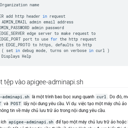
Organization
name
ER
add
http
header
in
request
ADMIN_EMAIL
admin
email
address
DMIN_PASSWORD
admin
password
EDGE_SERVER
edge
server
to
make
request
to
EDGE_PORT
port
to
use
for
the
http
request
et
EDGE_PROTO
to
https
,
defaults
to
http
(
set
in
debug
mode
,
turns
on
verbose
in
curl
)
Displays
Help
 tệp vào apigee-adminapi
.
sh
-adminapi.sh
là một trình bao bọc xung quanh
curl
. Do đó, m
T
và
POST
lấy nội dung yêu cầu. Ví dụ: việc tạo một máy chủ ảo
ông tin về máy chủ lưu trữ ảo trong nội dung yêu cầu.
 ích
apigee-adminapi.sh
để tạo một máy chủ lưu trữ ảo hoặc b