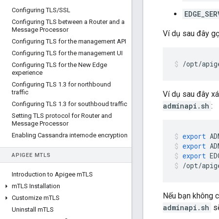
Configuring TLS
/
SSL
EDGE_SER
Configuring TLS between a Router and a
Message Processor
Ví dụ sau đây g
Configuring TLS for the management API
Configuring TLS for the management UI
/opt/apig
Configuring TLS for the New Edge
experience
Configuring TLS 1
.
3 for northbound
traffic
Ví dụ sau đây xá
Configuring TLS 1
.
3 for southboud traffic
adminapi.sh
:
Setting TLS protocol for Router and
Message Processor
Enabling Cassandra internode encryption
export
AD
export
AD
export
ED
APIGEE M
TLS
/
opt
/
apig
Introduction to Apigee m
TLS
m
TLS Installation
Nếu bạn không c
Customize m
TLS
adminapi.sh
sẽ
Uninstall m
TLS