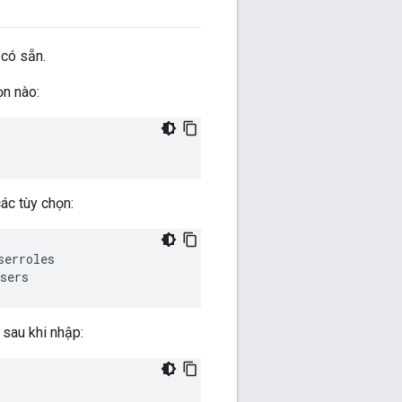
 có sẵn.
ọn nào:
ác tùy chọn:
serroles
sers
 sau khi nhập: