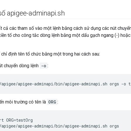
số apigee-adminapi
.
sh
ất cả các tham số vào một lệnh bằng cách sử dụng các nút chuyể
tiền tố cho công tắc dòng lệnh bằng một dấu gạch ngang (-) hoặc
ể chỉ định tên tổ chức bằng một trong hai cách sau:
út chuyển dòng lệnh
-o
:
/apigee/apigee-adminapi/bin/apigee-adminapi.sh orgs -o t
ến môi trường có tên là
ORG
:
/apigee/apigee-adminapi/bin/apigee-adminapi.sh orgs