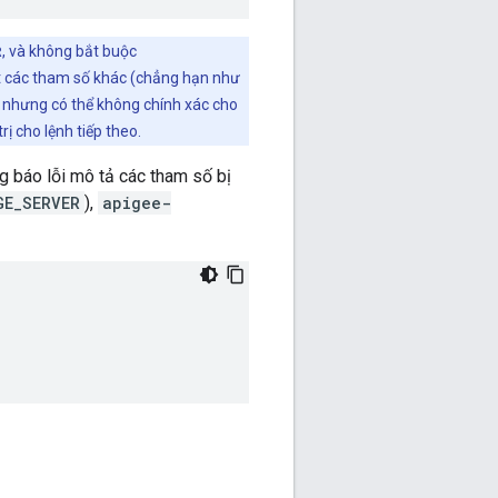
R
, và không bắt buộc
ặt các tham số khác (chẳng hạn như
nh nhưng có thể không chính xác cho
rị cho lệnh tiếp theo.
ng báo lỗi mô tả các tham số bị
GE_SERVER
),
apigee-