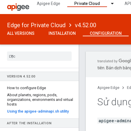
Apigee Edge
Private Cloud
API
Edge for Private Cloud
v4.52.00
ALL VERSIONS
INSTALLATION
CONFIGURATION
tiên. Bản dịch bằng
VERSION 4
.
52
.
00
Apigee Edge
Ed
How to configure Edge
About planets
,
regions
,
pods
,
Sử dụng
organizations
,
environments and virtual
hosts
Using the apigee-adminapi
.
sh utility
apigee-admin
AFTER THE INSTALLATION