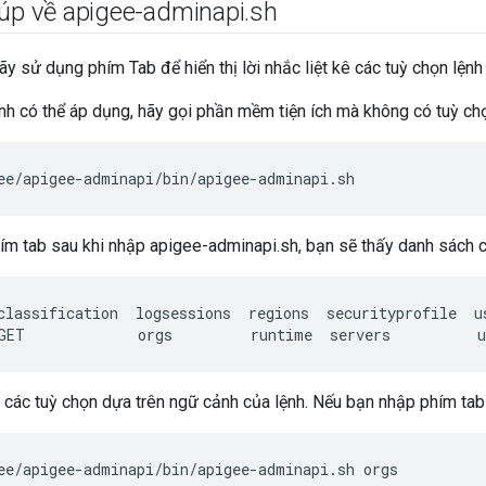
iúp về apigee-adminapi
.
sh
ãy sử dụng phím Tab để hiển thị lời nhắc liệt kê các tuỳ chọn lệnh
nh có thể áp dụng, hãy gọi phần mềm tiện ích mà không có tuỳ ch
ee/apigee-adminapi/bin/apigee-adminapi.sh
m tab sau khi nhập apigee-adminapi.sh, bạn sẽ thấy danh sách c
classification
logsessions
regions
securityprofile
u
GET
orgs
runtime
servers
u
ị các tuỳ chọn dựa trên ngữ cảnh của lệnh. Nếu bạn nhập phím tab
ee/apigee-adminapi/bin/apigee-adminapi.sh orgs