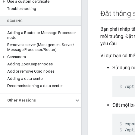
Use a custom certificate
Troubleshooting
Đặt thông 
SCALING
Bạn phải nhập t
Adding a Router or Message Processor
môi trường. Đặt 
node
yêu cầu.
Remove a server (Management Server
/
Message Processor
/
Router)
Ví dụ: bạn có th
Cassandra
Adding Zoo
Keeper nodes
Sử dụng n
Add or remove Qpid nodes
Adding a data center
Decommissioning a data center
/opt
Other Versions
Đặt một bi
/opt