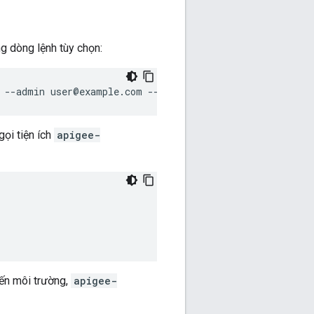
g dòng lệnh tùy chọn:
t --admin user@example.com --pwd abcd1234 --host localho
gọi tiện ích
apigee-
ến môi trường,
apigee-