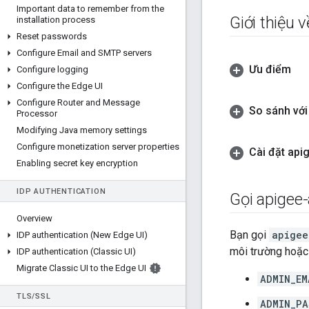
Important data to remember from the
Giới thiệu 
installation process
Reset passwords
Configure Email and SMTP servers
Ưu điểm
Configure logging
Configure the Edge UI
Configure Router and Message
So sánh với
Processor
Modifying Java memory settings
Configure monetization server properties
Cài đặt api
Enabling secret key encryption
IDP AUTHENTICATION
Gọi apigee
Overview
Bạn gọi
apigee
IDP authentication (New Edge UI)
môi trường hoặc 
IDP authentication (Classic UI)
Migrate Classic UI to the Edge UI
ADMIN_EM
TLS
/
SSL
ADMIN_PA