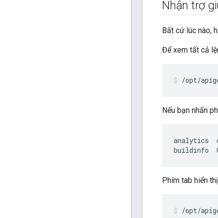
Nhận trợ g
Bất cứ lúc nào, h
Để xem tất cả lệ
/opt/apig
Nếu bạn nhấn phí
analytics
buildinfo
Phím tab hiển th
/opt/apig