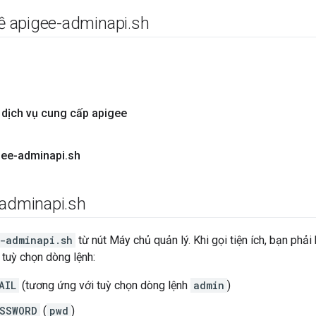
về apigee-adminapi
.
sh
 dịch vụ cung cấp apigee
gee-adminapi
.
sh
-adminapi
.
sh
-adminapi.sh
từ nút Máy chủ quản lý. Khi gọi tiện ích, bạn phải
tuỳ chọn dòng lệnh:
AIL
(tương ứng với tuỳ chọn dòng lệnh
admin
)
SSWORD
(
pwd
)