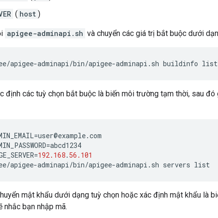
VER
(
host
)
ọi
apigee-adminapi.sh
và chuyển các giá trị bắt buộc dưới dạn
ee/apigee-adminapi/bin/apigee-adminapi.sh buildinfo lis
c định các tuỳ chọn bắt buộc là biến môi trường tạm thời, sau đó 
MIN_EMAIL
=
user
@
example
.
com
MIN_PASSWORD
=
abcd1234
GE_SERVER
=
192.168
.
56.101
ee
/
apigee
-
adminapi
/
bin
/
apigee
-
adminapi
.
sh
servers
list
huyển mật khẩu dưới dạng tuỳ chọn hoặc xác định mật khẩu là bi
 nhắc bạn nhập mã.