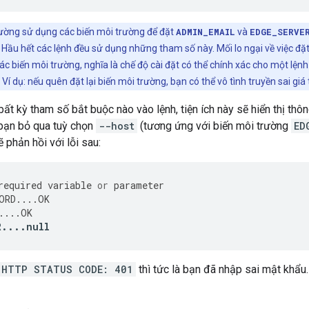
ờng sử dụng các biến môi trường để đặt
ADMIN_EMAIL
và
EDGE_SERVE
. Hầu hết các lệnh đều sử dụng những tham số này. Mối lo ngại về việc đ
các biến môi trường, nghĩa là chế độ cài đặt có thể chính xác cho một lệ
 Ví dụ: nếu quên đặt lại biến môi trường, bạn có thể vô tình truyền sai giá t
ất kỳ tham số bắt buộc nào vào lệnh, tiện ích này sẽ hiển thị thô
u bạn bỏ qua tuỳ chọn
--host
(tương ứng với biến môi trường
ED
 phản hồi với lỗi sau:
required
variable
or
parameter
ORD
....
OK
....
OK
R
....
null
HTTP STATUS CODE: 401
thì tức là bạn đã nhập sai mật khẩu.