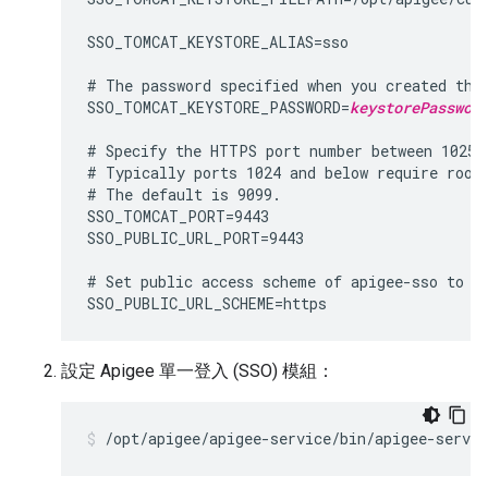
SSO_TOMCAT_KEYSTORE_ALIAS=sso

# The password specified when you created the 
SSO_TOMCAT_KEYSTORE_PASSWORD=
keystorePasswor
# Specify the HTTPS port number between 1025 a
# Typically ports 1024 and below require root 
# The default is 9099.

SSO_TOMCAT_PORT=9443

SSO_PUBLIC_URL_PORT=9443

# Set public access scheme of apigee-sso to ht
SSO_PUBLIC_URL_SCHEME=https
設定 Apigee 單一登入 (SSO) 模組：
/opt/apigee/apigee-service/bin/apigee-servic