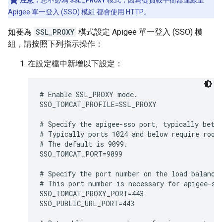
注意：
您不必為
SSL_PROXY
模式，因為從負載平衡器連線至
Apigee 單一登入 (SSO) 模組 都會使用 HTTP。
如要為
SSL_PROXY
模式設定 Apigee 單一登入 (SSO) 模
組，請按照下列指示操作：
在設定檔中新增以下設定：
# Enable SSL_PROXY mode.

SSO_TOMCAT_PROFILE=SSL_PROXY

# Specify the apigee-sso port, typically betwe
# Typically ports 1024 and below require root 
# The default is 9099.

SSO_TOMCAT_PORT=9099

# Specify the port number on the load balancer
# This port number is necessary for apigee-sso
SSO_TOMCAT_PROXY_PORT=443

SSO_PUBLIC_URL_PORT=443
