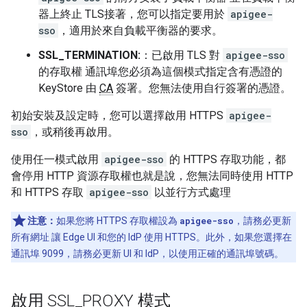
器上終止 TLS接著，您可以指定要用於
apigee-
sso
，適用於來自負載平衡器的要求。
SSL_TERMINATION:
：已啟用 TLS 對
apigee-sso
的存取權 通訊埠您必須為這個模式指定含有憑證的
KeyStore 由
CA
簽署。您無法使用自行簽署的憑證。
初始安裝及設定時，您可以選擇啟用 HTTPS
apigee-
sso
，或稍後再啟用。
使用任一模式啟用
apigee-sso
的 HTTPS 存取功能，都
會停用 HTTP 資源存取權也就是說，您無法同時使用 HTTP
和 HTTPS 存取
apigee-sso
以並行方式處理
注意：
如果您將 HTTPS 存取權設為
apigee-sso
，請務必更新
所有網址 讓 Edge UI 和您的 IdP 使用 HTTPS。此外，如果您選擇在
通訊埠 9099，請務必更新 UI 和 IdP，以使用正確的通訊埠號碼。
啟用 SSL
_
PROXY 模式