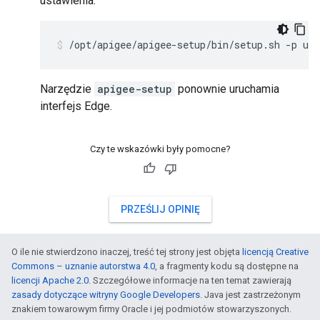
ustawienia:
/opt/apigee/apigee-setup/bin/setup.sh -p ui 
Narzędzie
apigee-setup
ponownie uruchamia
interfejs Edge.
Czy te wskazówki były pomocne?
PRZEŚLIJ OPINIĘ
O ile nie stwierdzono inaczej, treść tej strony jest objęta
licencją Creative
Commons – uznanie autorstwa 4.0
, a fragmenty kodu są dostępne na
licencji Apache 2.0
. Szczegółowe informacje na ten temat zawierają
zasady dotyczące witryny Google Developers
. Java jest zastrzeżonym
znakiem towarowym firmy Oracle i jej podmiotów stowarzyszonych.