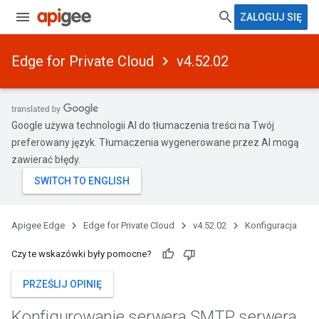
ZALOGUJ SIĘ
Edge for Private Cloud
v4.52.02
Google używa technologii AI do tłumaczenia treści na Twój
preferowany język. Tłumaczenia wygenerowane przez AI mogą
zawierać błędy.
Apigee Edge
Edge for Private Cloud
v4.52.02
Konfiguracja
Czy te wskazówki były pomocne?
PRZEŚLIJ OPINIĘ
Konfigurowanie serwera SMTP serwera