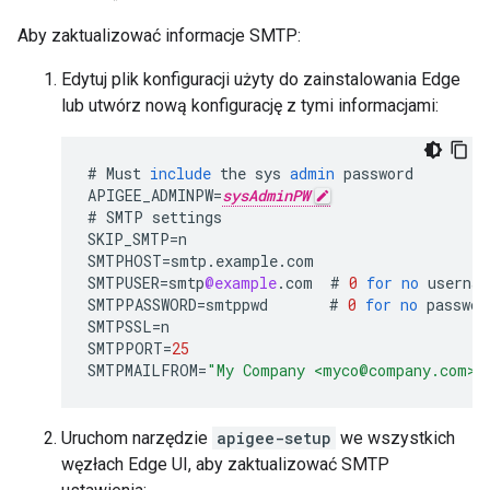
Aby zaktualizować informacje SMTP:
Edytuj plik konfiguracji użyty do zainstalowania Edge
lub utwórz nową konfigurację z tymi informacjami:
#
Must
include
the
sys
admin
password
APIGEE_ADMINPW
=
sysAdminPW
#
SMTP
settings
SKIP_SMTP
=
n
SMTPHOST
=
smtp
.
example
.
com
SMTPUSER
=
smtp
@example
.
com
#
0
for
no
usernam
SMTPPASSWORD
=
smtppwd
#
0
for
no
passwor
SMTPSSL
=
n
SMTPPORT
=
25
SMTPMAILFROM
=
"My Company <myco@company.com>"
Uruchom narzędzie
apigee-setup
we wszystkich
węzłach Edge UI, aby zaktualizować SMTP