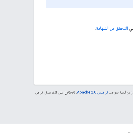
في
التحقق من الشهادة
.
موز مرخّصة بموجب
ترخيص Apache 2.0‏
. للاطّلاع على التفاصيل، يُرجى