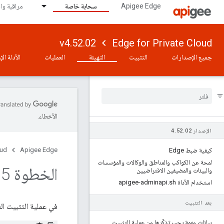
Apigee Edge
سحابة خاصة
مراقبة وا
v4.52.02
Edge for Private Cloud
جميع الإصدارات
التثبيت
التهيئة
العمليات
الأدلة ال
الأخطاء.
الإصدار 4
02
.
52
.
oud
Apigee Edge
كيفية ضبط Edge
لمحة عن الكواكب والمناطق والوكالات والمؤسسات
الخطوة 5: دمج الشهادة المخصَّصة
والبيئات والمضيفين الافتراضيين
استخدام الأداة apigee-adminapi
sh
.
بعد التثبيت
في عملية التثبيت العادية لـ Apigee mTLS، يتم اتّباع ال
بيانات مهمة يجب تذكّرها من عملية التثبيت