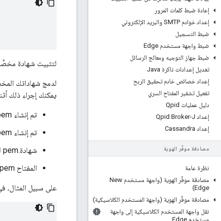
إعادة ضبط كلمات المرور
إعداد خوادم SMTP والبريد الإلكتروني
ضبط التسجيل
ضبط واجهة مستخدم Edge
ضبط جهاز التوجيه ومعالج الرسائل
لتثبيت شهادة مخصَّ
تعديل إعدادات ذاكرة Java
إعداد خصائص خادم تحقيق الربح
لدمج شهاداتك المخصَّصة مع Apigee mTLS، يمكنك نسخ الملفَّين ا
تفعيل تشفير المفتاح السري
يمكنك إجراء ذلك أثنا
دليل عمليات Qpid
تم إنشاء local_key.pem (فريد لكل عقدة)
إعداد Qpid Broker-J
إعداد Cassandra
تم إنشاء local_cert.pem (فريد لكل عقدة)
مصادقة موفِّر الهوية
شهادة.pem لمصدر الشهادة
المفتاح key.pem الخاص بهيئة إصدار الشهادات
نظرة عامة
مصادقة موفِّر الهوية (واجهة مستخدم New
على سبيل المثال، في ما يلي خطوات ت
Edge)
مصادقة موفِّر الهوية (واجهة المستخدم الكلاسيكية)
نقل واجهة المستخدم الكلاسيكية إلى واجهة
مستخدم Edge