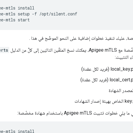
ee-mtls setup -f /opt/silent.conf
ee-mtls start
صة، عليك تنفيذ خطوات إضافية على النحو الموضّح في هذا .
لتاليَين إلى كلٍّ من الدليل
erts
ء التثبيت:
ثبيت Apigee mTLS باستخدام شهادة مخصّصة: