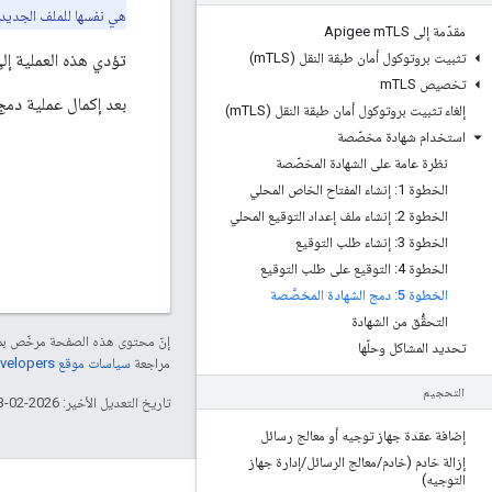
هي نفسها للملف الجديد.
مقدّمة إلى Apigee m
TLS
تثبيت بروتوكول أمان طبقة النقل (m
TLS)
تؤدي هذه العملية إلى 
تخصيص m
TLS
بعد إكمال عملية دمج
إلغاء تثبيت بروتوكول أمان طبقة النقل (m
TLS)
استخدام شهادة مخصّصة
نظرة عامة على الشهادة المخصّصة
الخطوة 1: إنشاء المفتاح الخاص المحلي
الخطوة 2: إنشاء ملف إعداد التوقيع المحلي
الخطوة 3: إنشاء طلب التوقيع
الخطوة 4: التوقيع على طلب التوقيع
الخطوة 5: دمج الشهادة المخصَّصة
التحقُّق من الشهادة
إنّ محتوى هذه الصفحة مرخّص 
تحديد المشاكل وحلّها
مراجعة
سياسات موقع Google Developers‏
التحجيم
تاريخ التعديل الأخير: 2026-02-03 (حسب التوقيت العالمي المتفَّق عليه)
إضافة عقدة جهاز توجيه أو معالج رسائل
إزالة خادم (خادم
/
معالج الرسائل
/
إدارة جهاز
التوجيه)