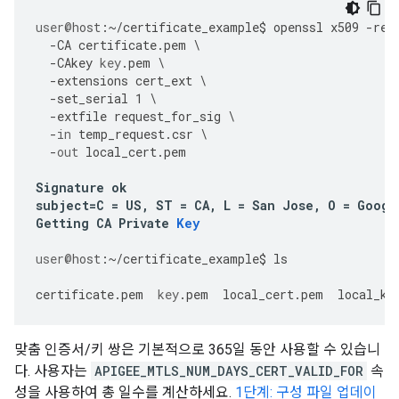
user
@host
:
~/
certificate_example
$
openssl
x509
-
req
-
CA
certificate
.
pem
\
-
CAkey
key
.
pem
\
-
extensions
cert_ext
\
-
set_serial
1
\
-
extfile
request_for_sig
\
-
in
temp_request
.
csr
\
-
out
local_cert
.
pem
Signature
ok
subject
=
C
=
US
,
ST
=
CA
,
L
=
San
Jose
,
O
=
Googl
Getting
CA
Private
Key
user
@host
:
~/
certificate_example
$
ls
certificate
.
pem
key
.
pem
local_cert
.
pem
local_ke
맞춤 인증서/키 쌍은 기본적으로 365일 동안 사용할 수 있습니
다. 사용자는
APIGEE_MTLS_NUM_DAYS_CERT_VALID_FOR
속
성을 사용하여 총 일수를 계산하세요.
1단계: 구성 파일 업데이