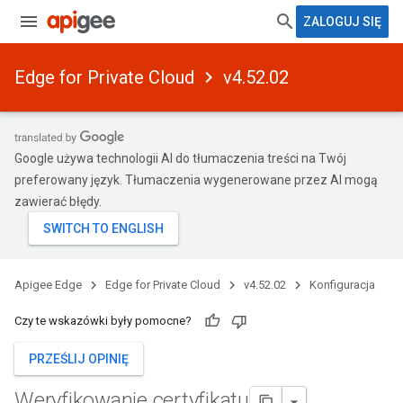
ZALOGUJ SIĘ
Edge for Private Cloud
v4.52.02
Google używa technologii AI do tłumaczenia treści na Twój
preferowany język. Tłumaczenia wygenerowane przez AI mogą
zawierać błędy.
Apigee Edge
Edge for Private Cloud
v4.52.02
Konfiguracja
Czy te wskazówki były pomocne?
PRZEŚLIJ OPINIĘ
Weryfikowanie certyfikatu