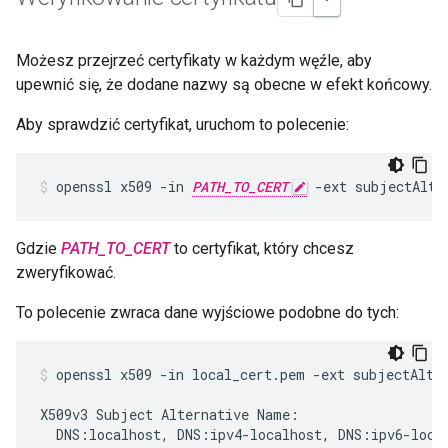
Możesz przejrzeć certyfikaty w każdym węźle, aby
upewnić się, że dodane nazwy są obecne w efekt końcowy.
Aby sprawdzić certyfikat, uruchom to polecenie:
openssl x509 -in 
PATH_TO_CERT
 -ext subjectAltN
Gdzie
PATH_TO_CERT
to certyfikat, który chcesz
zweryfikować.
To polecenie zwraca dane wyjściowe podobne do tych:
openssl x509 -in local_cert.pem -ext subjectAltNa
X509v3 Subject Alternative Name:

  DNS:localhost, DNS:ipv4-localhost, DNS:ipv6-local