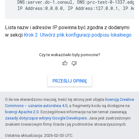
  DNS:server.dc-1.consul, DNS:prc-test-0-1337.edge-
  IP Address:0.0.0.0, IP Address:127.0.0.1, IP Add
Lista nazw i adresów IP powinna być zgodna z dodanymi
w sekcji
Krok 2. Utwórz plik konfiguracji podpisu lokalnego
Czy te wskazówki były pomocne?
PRZEŚLIJ OPINIĘ
O ile nie stwierdzono inaczej, treść tej strony jest objęta
licencją Creative
Commons – uznanie autorstwa 4.0
, a fragmenty kodu są dostępne na
licencji Apache 2.0
. Szczegółowe informacje na ten temat zawierają
zasady dotyczące witryny Google Developers
. Java jest zastrzeżonym
znakiem towarowym firmy Oracle i jej podmiotów stowarzyszonych.
Ostatnia aktualizacja: 2026-02-03 UTC.