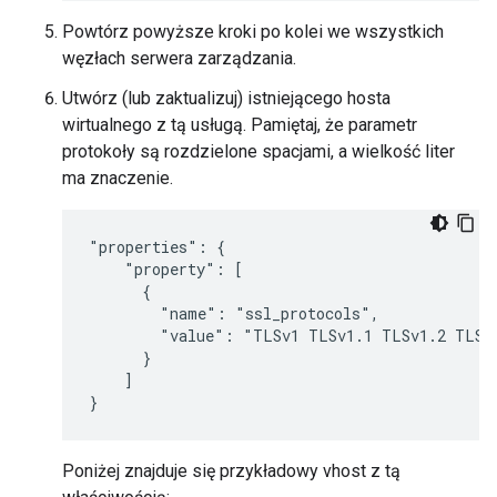
Powtórz powyższe kroki po kolei we wszystkich
węzłach serwera zarządzania.
Utwórz (lub zaktualizuj) istniejącego hosta
wirtualnego z tą usługą. Pamiętaj, że parametr
protokoły są rozdzielone spacjami, a wielkość liter
ma znaczenie.
"properties": {

    "property": [

      {

        "name": "ssl_protocols",

        "value": "TLSv1 TLSv1.1 TLSv1.2 TLSv1
      }

    ]

}
Poniżej znajduje się przykładowy vhost z tą