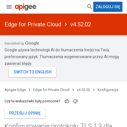
ZALOGUJ SIĘ
Edge for Private Cloud
v4.52.02
Google używa technologii AI do tłumaczenia treści na Twój
preferowany język. Tłumaczenia wygenerowane przez AI mogą
zawierać błędy.
Apigee Edge
Edge for Private Cloud
v4.52.02
Konfiguracja
Czy te wskazówki były pomocne?
PRZEŚLIJ OPINIĘ
Konfigurowanie protokołu TLS 1
.
3 dla