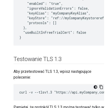
    "enabled": "true",

    "ignoreValidationErrors": false,

    "keyAlias": "myCompanyKeyAlias",

    "keyStore": "ref://myCompanyKeystoreref",

    "protocols": []

  },

  "useBuiltInFreeTrialCert": false

}
Testowanie TLS 1
.
3
Aby przetestować TLS 1.3, wpisz następujące
polecenie:
curl -v --tlsv1.3 "https://api.myCompany,com/
Pamiętaj, że protokół TLS 1.3 można testować tylko w