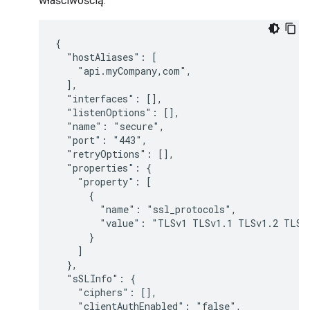
właściwością:
{

  "hostAliases": [

    "api.myCompany,com",

  ],

  "interfaces": [],

  "listenOptions": [],

  "name": "secure",

  "port": "443",

  "retryOptions": [],

  "properties": {

    "property": [

      {

        "name": "ssl_protocols",

        "value": "TLSv1 TLSv1.1 TLSv1.2 TLSv1
      }

    ]

  },

  "sSLInfo": {

    "ciphers": [],

    "clientAuthEnabled": "false",
