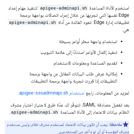
استخدِم الأداة المساعدة
apigee-adminapi.sh
لتنفيذ مهام إعداد
Edge نفسها التي تجريها من خلال إجراء اتصالات بواجهة برمجة
تطبيقات إدارة Edge. تعود الفائدة من أداة
apigee-adminapi.sh
هي:
استخدام واجهة سطر أوامر بسيطة
تنفيذ إكمال الأوامر استنادًا إلى علامة التبويب
تقديم المساعدة ومعلومات الاستخدام
إمكانية عرض طلب البيانات المقابل من واجهة برمجة
التطبيقات إذا قررت تجربة واجهة برمجة التطبيقات
لمزيد من المعلومات، راجِع
استخدام apigee-ssoadminapi.sh
.
بعد تفعيل مصادقة SAML، تتوفّر لك عدّة طرق لاجتياز اختبار مشرف
النظام. بيانات الاعتماد إلى الأداة المساعدة
apigee-adminapi.sh
.
ملاحظة:
يجب أن تكون بيانات الاعتماد لمستخدم مشرف نظام، وليس مستخدم
مشرف المؤسسة أو أي نوع آخر من المستخدمين.