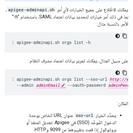
يمكنك الاطّلاع على جميع الخيارات لأي أمر
apigee-adminapi.sh
،
بما في ذلك أمر خيارات لتحديد بيانات اعتماد SAML، باستخدام "h-"
الأمر. بالنسبة مثال:
apigee-adminapi.sh orgs list -h
على سبيل المثال، يمكنك تمرير بيانات اعتماد مشرف النظام:
apigee-adminapi.sh orgs list --sso-url 
http://ed
  --admin 
adminEmail
 --oauth-password 
adminPword
المكان:
يحدِّد الخيار
sso-url
عنوان URL الخاص بوحدة
الدخول المُوحَّد (SSO) في Apigee. تعديل المنفذ أو
بروتوكول إذا قمت بتغييرهما من 9099 وHTTP.