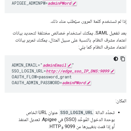
APIGEE_ADMINPW=
adminPWord
إذا لم تستخدم كلمة المرور، سيُطلب منك ذلك.
بعد تفعيل SAML، يمكنك استخدام خصائص مختلفة لتحديد بيانات
اعتماد مشرف النظام. بالنسبة على سبيل المثال، يمكنك تمرير بيانات
اعتماد مشرف النظام كما يلي:
ADMIN_EMAIL="
adminEmail
"

SSO_LOGIN_URL=
http://edge_sso_IP_DNS:9099
OAUTH_FLOW=password_grant

OAUTH_ADMIN_PASSWORD=
adminPWord
المكان:
تحدّد الدالة
SSO_LOGIN_URL
عنوان URL الخاص
بوحدة الدخول المُوحَّد (SSO) في Apigee. تعديل المنفذ
أو إذا قمت بتغييرها من 9099 وHTTP.