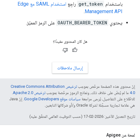
باستخدام
get_token
راجِع
استخدام SAML مع Edge
.
Management API
يحتوي
OAUTH_BEARER_TOKEN
على الرمز المميّز.
هل كان المحتوى مفيدًا؟
إرسال ملاحظات
إنّ محتوى هذه الصفحة مرخّص بموجب
ترخيص Creative Commons Attribution
4.0‏
ما لم يُنصّ على خلاف ذلك، ونماذج الرموز مرخّصة بموجب
ترخيص Apache 2.0‏
.
للاطّلاع على التفاصيل، يُرجى مراجعة
سياسات موقع Google Developers‏
. إنّ Java
هي علامة تجارية مسجَّلة لشركة Oracle و/أو شركائها التابعين.
تاريخ التعديل الأخير: 2026-02-17 (حسب التوقيت العالمي المتفَّق عليه)
لمحة عن Apigee