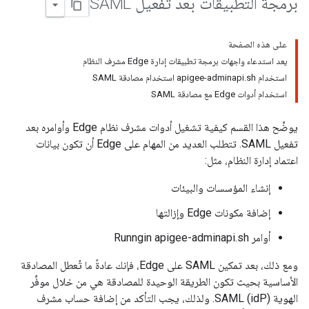
برمجة التطبيقات بعد تفعيل SAML
على هذه الصفحة
يعد استدعاء واجهات برمجة تطبيقات إدارة Edge مشرف النظام
استخدام apigee-adminapi.sh استخدام مصادقة SAML
استخدام أدوات Edge مع مصادقة SAML
يوضِّح هذا القسم كيفية تشغيل أدوات مشرف نظام Edge وأوامره بعد
تفعيل SAML. تتطلب العديد من المهام على Edge أن تكون بيانات
اعتماد إدارة النظام، مثل:
إنشاء المؤسسات والبيئات
إضافة مكونات Edge وإزالتها
أوامر Runngin apigee-adminapi.sh
ومع ذلك، بعد تمكين SAML على Edge، فإنك عادةً ما تُعطل المصادقة
الأساسية بحيث تكون الطريقة الوحيدة للمصادقة هي من خلال موفِّر
الهوية (idP) SAML. ولذلك، يجب التأكد من إضافة حساب مشرف