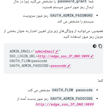
شما
password_grant
را مشخص می‌کنید زیرا در حال
ارسال رمز عبور ادمین سیستم هستید.
OAUTH_ADMIN_PASSWORD
رمز عبور سرپرست
سیستم را مشخص می کند.
همچنین، می‌توانید از ویژگی‌های زیر برای تعیین اعتبار به عنوان بخشی از
جریان رمز عبور استفاده کنید:
ADMIN_EMAIL="
adminEmail
"

SSO_LOGIN_URL=
http://edge_sso_IP_DNS:9099
OAUTH_FLOW=passcode

OAUTH_ADMIN_PASSCODE=
passcode
کجا:
passcode
OAUTH_FLOW
مشخص می کند.
OAUTH_ADMIN_PASSCODE
رمز عبور بدست آمده از
http://edge_sso_IP_DNS:9099