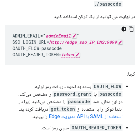
/passcode.
در نهایت می توانید از یک توکن استفاده کنید
ADMIN_EMAIL="
adminEmail
"

SSO_LOGIN_URL=
http://edge_sso_IP_DNS:9099
OAUTH_FLOW=passcode

OAUTH_BEARER_TOKEN=
token
کجا:
OAUTH_FLOW
بسته به نحوه دریافت رمز اولیه،
passcode
یا
password_grant
را مشخص می‌کند.
در این مثال، شما
passcode
را مشخص می‌کنید زیرا در
ابتدا توکن را با استفاده از
get_token
دریافت کرده‌اید.
استفاده از SAML با API مدیریت Edge
را ببینید.
OAUTH_BEARER_TOKEN
حاوی رمز است.