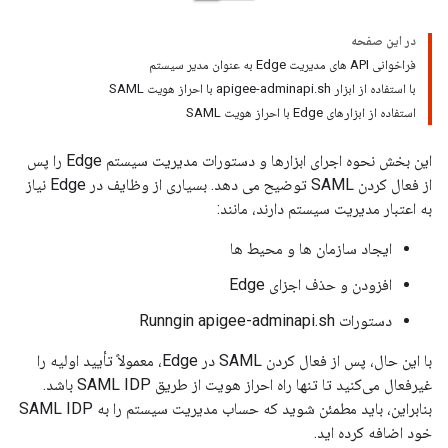
در این صفحه
فراخوانی API های مدیریت Edge به عنوان مدیر سیستم
با استفاده از ابزار apigee-adminapi.sh با احراز هویت SAML
استفاده از ابزارهای Edge با احراز هویت SAML
این بخش نحوه اجرای ابزارها و دستورات مدیریت سیستم Edge را پس
از فعال کردن SAML توضیح می دهد. بسیاری از وظایف در Edge نیاز
به اعتبار مدیریت سیستم دارند، مانند:
ایجاد سازمان ها و محیط ها
افزودن و حذف اجزای Edge
دستورات Runngin apigee-adminapi.sh
با این حال، پس از فعال کردن SAML در Edge، معمولاً تأیید اولیه را
غیرفعال می‌کنید تا تنها راه احراز هویت از طریق SAML IDP باشد.
بنابراین، باید مطمئن شوید که حساب مدیریت سیستم را به SAML IDP
خود اضافه کرده اید.