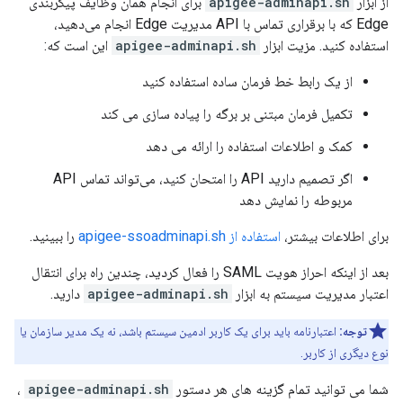
از ابزار
apigee-adminapi.sh
برای انجام همان وظایف پیکربندی
Edge که با برقراری تماس با API مدیریت Edge انجام می‌دهید،
استفاده کنید. مزیت ابزار
apigee-adminapi.sh
این است که:
از یک رابط خط فرمان ساده استفاده کنید
تکمیل فرمان مبتنی بر برگه را پیاده سازی می کند
کمک و اطلاعات استفاده را ارائه می دهد
اگر تصمیم دارید API را امتحان کنید، می‌تواند تماس API
مربوطه را نمایش دهد
برای اطلاعات بیشتر،
استفاده از apigee-ssoadminapi.sh
را ببینید.
بعد از اینکه احراز هویت SAML را فعال کردید، چندین راه برای انتقال
اعتبار مدیریت سیستم به ابزار
apigee-adminapi.sh
دارید.
توجه:
اعتبارنامه باید برای یک کاربر ادمین سیستم باشد، نه یک مدیر سازمان یا
نوع دیگری از کاربر.
شما می توانید تمام گزینه های هر دستور
apigee-adminapi.sh
،