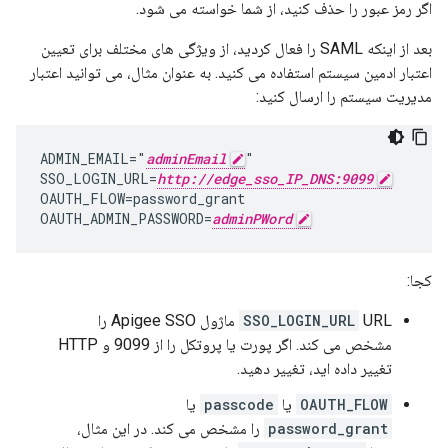
اگر رمز عبور را حذف کنید، از شما خواسته می شود.
بعد از اینکه SAML را فعال کردید، از ویژگی های مختلف برای تعیین
اعتبار ادمین سیستم استفاده می کنید. به عنوان مثال، می توانید اعتبار
مدیریت سیستم را ارسال کنید:
ADMIN_EMAIL="
adminEmail
"

SSO_LOGIN_URL=
http://edge_sso_IP_DNS:9099
OAUTH_FLOW=password_grant

OAUTH_ADMIN_PASSWORD=
adminPWord
کجا:
SSO_LOGIN_URL
URL ماژول Apigee SSO را
مشخص می کند. اگر پورت یا پروتکل را از 9099 و HTTP
تغییر داده اید، تغییر دهید.
OAUTH_FLOW
یا
passcode
یا
password_grant
را مشخص می کند. در این مثال،