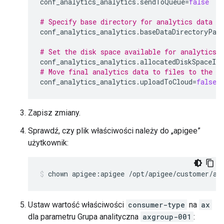
conf_analytics_analytics
.
sendToQueue
=
false
# Specify base directory for analytics data f
conf_analytics_analytics
.
baseDataDirectoryPat
# Set the disk space available for analytics 
conf_analytics_analytics
.
allocatedDiskSpaceInM
# Move final analytics data to files to the /
conf_analytics_analytics
.
uploadToCloud
=
false
Zapisz zmiany.
Sprawdź, czy plik właściwości należy do „apigee”
użytkownik:
chown apigee:apigee /opt/apigee/customer/ap
Ustaw wartość właściwości
consumer-type
na
ax
dla parametru Grupa analityczna
axgroup-001
: