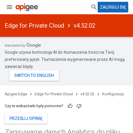
ZALOGUJ SIĘ
Edge for Private Cloud
v4.52.02
Google używa technologii AI do tłumaczenia treści na Twój
preferowany język. Tłumaczenia wygenerowane przez AI mogą
zawierać błędy.
Apigee Edge
Edge for Private Cloud
v4.52.02
Konfiguracja
Czy te wskazówki były pomocne?
PRZEŚLIJ OPINIĘ
Zapisywanie danych Analytics do pliku