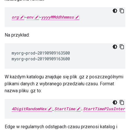
org
~
env
~
yyyyMMddhhmmss
Na przykład:
myorg~prod~20190909163500

myorg~prod~20190909163600
W każdym katalogu znajduje się plik .gz z poszczególnymi
plikami danych z wybranego przedziału czasu. Format
nazwa pliku .gz to:
4DigitRandomHex
_
StartTime
.
StartTimePlusInterva
Edge w regularnych odstępach czasu przenosi katalog i