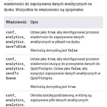
wiadomości do zapisywania danych analitycznych na
dysku. Wszystkie te właściwości są opcjonalne:
Właściwość
Opis
conf
_
true
Ustaw jako
, aby skonfigurować procesor
analytics
_
wiadomości do zapisywania danych
analytics
.
analitycznych w plikach na dysku.
save
To
Disk
false
Wartością domyślną jest
.
conf
_
true
Ustaw jako
, aby skonfigurować procesor
analytics
_
wiadomości służący do przesyłania danych do
analytics
.
false
Qpid/Postgres. Ustaw jako
, aby
send
To
wyłączyć zapisywanie danych analitycznych w
Queue
Qpid/Postgres.
true
Wartością domyślną jest
.
conf
_
Określa ścieżkę podstawową, w której są
analytics
_
zapisywane pliki danych analitycznych.
analytics
.