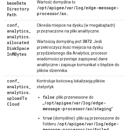
Wartość domyślna to
base
Data
/opt/apigee/var/log/edge-message-
Directory
processor/ax.
.
Path
conf
_
Określa miejsce na dysku (w megabajtach)
analytics
_
przeznaczone na pliki analityczne.
analytics
.
3072
Wartością domyślną jest
. Jeśli
allocated
przekroczysz ilość miejsca na dysku
Disk
Space
przydzielonego dla Analytics, procesor
In
MBytes
wiadomości przestaje zapisywać dane
analityczne i zapisuje komunikat o błędzie do
plików dziennika.
conf
_
Kontroluje końcową lokalizację plików
analytics
_
statystyk.
analytics
.
false
: pliki przeniesione do
upload
To
/opt/apigee/var/log/edge-
„
Cloud
message-processor/ax/staging
”
true
(domyślnie): pliki są przenoszone do
/opt/apigee/var/log/edge-
folderu
message-processor/ax/failed