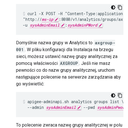
curl -X POST -H "Content-Type:application/js
"http://
ms-ip
:8080/v1/analytics/groups/ax/
a
-u 
sysAdminEmail
:
sysAdminPWord
Domyślnie nazwa grupy w Analytics to
axgroup-
001
. W pliku konfiguracji dla Instalacja na brzegu
sieci, możesz ustawić nazwę grupy analitycznej za
pomocą właściwości
AXGROUP
. Jeśli nie masz
pewności co do nazw grupy analitycznej, uruchom
następujące polecenie na serwerze zarządzania aby
go wyświetlić:
apigee-adminapi.sh analytics groups list \

  --admin 
sysAdminEmail
 --pwd 
sysAdminPword
To polecenie zwraca nazwę grupy analitycznej w polu