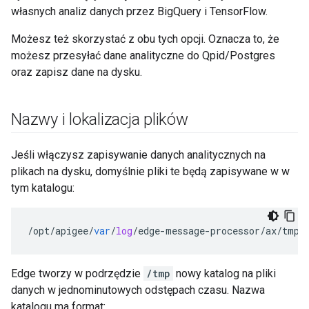
własnych analiz danych przez BigQuery i TensorFlow.
Możesz też skorzystać z obu tych opcji. Oznacza to, że
możesz przesyłać dane analityczne do Qpid/Postgres
oraz zapisz dane na dysku.
Nazwy i lokalizacja plików
Jeśli włączysz zapisywanie danych analitycznych na
plikach na dysku, domyślnie pliki te będą zapisywane w w
tym katalogu:
/
opt
/
apigee
/
var
/
log
/
edge
-
message
-
processor
/
ax
/
tmp
Edge tworzy w podrzędzie
/tmp
nowy katalog na pliki
danych w jednominutowych odstępach czasu. Nazwa
katalogu ma format: