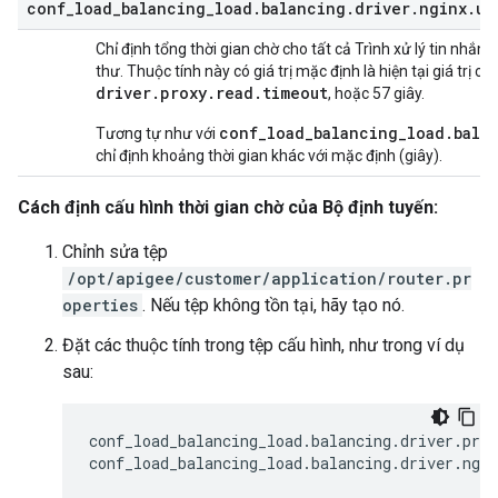
conf
_
load
_
balancing
_
load
.
balancing
.
driver
.
nginx
.
up
Chỉ định tổng thời gian chờ cho tất cả Trình xử lý tin nhắn 
thư. Thuộc tính này có giá trị mặc định là hiện tại giá trị củ
driver
.
proxy
.
read
.
timeout
, hoặc 57 giây.
conf_load_balancing_load.bala
Tương tự như với
chỉ định khoảng thời gian khác với mặc định (giây).
Cách định cấu hình thời gian chờ của Bộ định tuyến:
Chỉnh sửa tệp
/opt/apigee/customer/application/router.pr
operties
. Nếu tệp không tồn tại, hãy tạo nó.
Đặt các thuộc tính trong tệp cấu hình, như trong ví dụ
sau:
conf_load_balancing_load
.
balancing
.
driver
.
prox
conf_load_balancing_load
.
balancing
.
driver
.
ngin