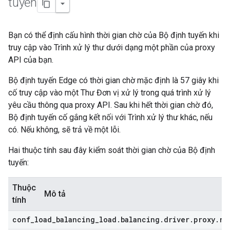
tuyến
Bạn có thể định cấu hình thời gian chờ của Bộ định tuyến khi
truy cập vào Trình xử lý thư dưới dạng một phần của proxy
API của bạn.
Bộ định tuyến Edge có thời gian chờ mặc định là 57 giây khi
cố truy cập vào một Thư Đơn vị xử lý trong quá trình xử lý
yêu cầu thông qua proxy API. Sau khi hết thời gian chờ đó,
Bộ định tuyến cố gắng kết nối với Trình xử lý thư khác, nếu
có. Nếu không, sẽ trả về một lỗi.
Hai thuộc tính sau đây kiểm soát thời gian chờ của Bộ định
tuyến:
Thuộc
Mô tả
tính
conf
_
load
_
balancing
_
load
.
balancing
.
driver
.
proxy
.
re