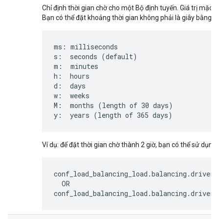
Chỉ định thời gian chờ cho một Bộ định tuyến. Giá trị mặc đị
Bạn có thể đặt khoảng thời gian không phải là giây bằng 
ms: milliseconds

s:  seconds (default)

m:  minutes

h:  hours

d:  days

w:  weeks

M:  months (length of 30 days)

y:  years (length of 365 days)
Ví dụ: để đặt thời gian chờ thành 2 giờ, bạn có thể sử dụng 
conf_load_balancing_load
.
balancing
.
driver
.
OR
conf_load_balancing_load
.
balancing
.
driver
.