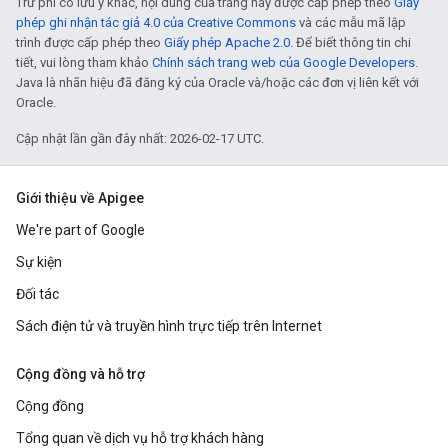
Trừ phi có lưu ý khác, nội dung của trang này được cấp phép theo
Giấy
phép ghi nhận tác giả 4.0 của Creative Commons
và các mẫu mã lập
trình được cấp phép theo
Giấy phép Apache 2.0
. Để biết thông tin chi
tiết, vui lòng tham khảo
Chính sách trang web của Google Developers
.
Java là nhãn hiệu đã đăng ký của Oracle và/hoặc các đơn vị liên kết với
Oracle.
Cập nhật lần gần đây nhất: 2026-02-17 UTC.
Giới thiệu về Apigee
We're part of Google
Sự kiện
Đối tác
Sách điện tử và truyền hình trực tiếp trên Internet
Cộng đồng và hỗ trợ
Cộng đồng
Tổng quan về dịch vụ hỗ trợ khách hàng