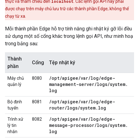
thực và tham chiếu đến
localhost
. Các lệnh gọi API này phải
được chạy trên máy chủ lưu trữ các thành phần Edge; không thể
chạy từ xa.
Mỗi thành phần Edge hỗ trợ tính năng ghi nhật ký gỡ lỗi đều
sử dụng một số cổng khác trong lệnh gọi API, như minh hoạ
trong bảng sau:
Thành
Cổng
Tệp nhật ký
phần
/
opt
/
apigee
/
var
/
log
/
edge-
Máy chủ
8080
management-server
/
logs
/
system
.
quản lý
log
/
opt
/
apigee
/
var
/
log
/
edge-
Bộ định
8081
router
/
logs
/
system
.
log
tuyến
/
opt
/
apigee
/
var
/
log
/
edge-
Trình xử
8082
message-processor
/
logs
/
system
.
lý tin
log
nhắn