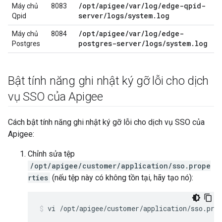
/
opt
/
apigee
/
var
/
log
/
edge-qpid-
Máy chủ
8083
server
/
logs
/
system
.
log
Qpid
/
opt
/
apigee
/
var
/
log
/
edge-
Máy chủ
8084
postgres-server
/
logs
/
system
.
log
Postgres
Bật tính năng ghi nhật ký gỡ lỗi cho dịch
vụ SSO của Apigee
Cách bật tính năng ghi nhật ký gỡ lỗi cho dịch vụ SSO của
Apigee:
Chỉnh sửa tệp
/opt/apigee/customer/application/sso.prope
rties
(nếu tệp này có không tồn tại, hãy tạo nó):
vi /opt/apigee/customer/application/sso.pro