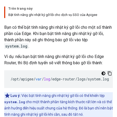
Trên trang này
Bật tính năng ghi nhật ký gỡ lỗi cho dịch vụ SSO của Apigee
Bạn có thể bật tính năng ghi nhật ký gỡ lỗi cho một số thành
phần của Edge. Khi bạn bật tính năng ghi nhật ký gỡ lỗi,
thành phần này sẽ ghi thông báo gỡ lỗi vào tệp
system.log
.
Ví dụ: nếu bạn bật tính năng ghi nhật ký gỡ lỗi cho Edge
Router, thì Bộ định tuyến sẽ viết thông báo gỡ lỗi thành:
/
opt
/
apigee
/
var
/
log
/
edge
-
router
/
logs
/
system
.
log
Lưu ý:
Việc bật tính năng ghi nhật ký gỡ lỗi có thể khiến tệp
system.log
cho một thành phần tăng kích thước rất lớn và có thể
ảnh hưởng đến hiệu suất chung của hệ thống. Đó là bạn chỉ nên bật
tính năng ghi nhật ký gỡ lỗi khi cần, sau đó tắt nó.