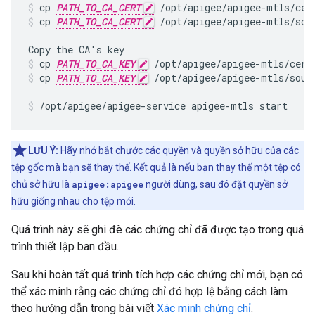
cp 
PATH_TO_CA_CERT
 /opt/apigee/apigee-mtls/cer
cp 
PATH_TO_CA_CERT
 /opt/apigee/apigee-mtls/sou
cp 
PATH_TO_CA_KEY
 /opt/apigee/apigee-mtls/cert
cp 
PATH_TO_CA_KEY
 /opt/apigee/apigee-mtls/sour
/opt/apigee/apigee-service apigee-mtls start
LƯU Ý:
Hãy nhớ bắt chước các quyền và quyền sở hữu của các
tệp gốc mà bạn sẽ thay thế. Kết quả là nếu bạn thay thế một tệp có
chủ sở hữu là
apigee:apigee
người dùng, sau đó đặt quyền sở
hữu giống nhau cho tệp mới.
Quá trình này sẽ ghi đè các chứng chỉ đã được tạo trong quá
trình thiết lập ban đầu.
Sau khi hoàn tất quá trình tích hợp các chứng chỉ mới, bạn có
thể xác minh rằng các chứng chỉ đó hợp lệ bằng cách làm
theo hướng dẫn trong bài viết
Xác minh chứng chỉ
.