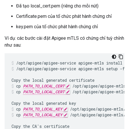
Đã tạo local_cert.pem (riêng cho mỗi nút)
Certificate.pem của tổ chức phát hành chứng chỉ
key.pem của tổ chức phát hành chứng chỉ
Ví dụ: các bước cài đặt Apigee mTLS có chứng chỉ tuỳ chỉnh
như sau:
/opt/apigee/apigee-service apigee-mtls setup -f 
cp 
PATH_TO_LOCAL_CERT
 /opt/apigee/apigee-mtls/
cp 
PATH_TO_LOCAL_CERT
 /opt/apigee/apigee-mtls/
cp 
PATH_TO_LOCAL_KEY
 /opt/apigee/apigee-mtls/c
cp 
PATH_TO_LOCAL_KEY
 /opt/apigee/apigee-mtls/s