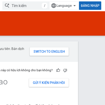
/
ĐĂNG NHẬP
u tiên. Bản dịch
n này có hữu ích không cho bạn không?
iao
GỬI Ý KIẾN PHẢN HỒI