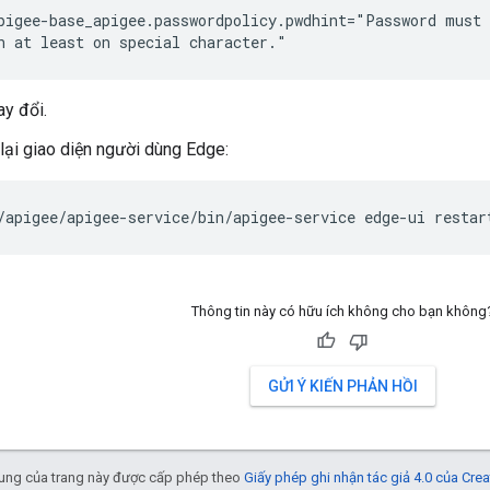
pigee-base_apigee.passwordpolicy.pwdhint="Password must 
n at least on special character."
ay đổi.
lại giao diện người dùng Edge:
/apigee/apigee-service/bin/apigee-service edge-ui restar
Thông tin này có hữu ích không cho bạn không
GỬI Ý KIẾN PHẢN HỒI
 dung của trang này được cấp phép theo
Giấy phép ghi nhận tác giả 4.0 của Cr