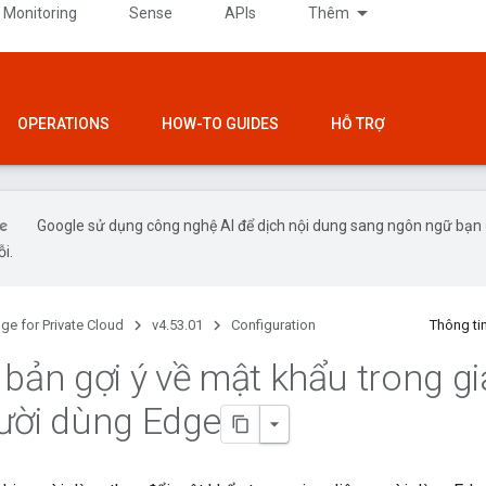
 Monitoring
Sense
APIs
Thêm
OPERATIONS
HOW-TO GUIDES
HỖ TRỢ
Google sử dụng công nghệ AI để dịch nội dung sang ngôn ngữ bạn ư
ỗi.
ge for Private Cloud
v4.53.01
Configuration
Thông ti
 bản gợi ý về mật khẩu trong g
ười dùng Edge