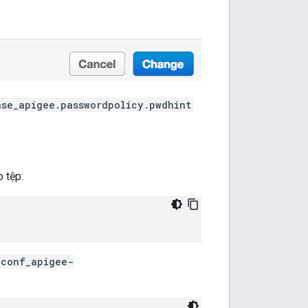
se_apigee.passwordpolicy.pwdhint
o tệp:
conf_apigee-