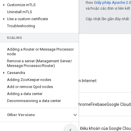
theo
Giấy phép Apache 2.0
Customize m
TLS
và/hoặc các đơn vị liên kết 
Uninstall m
TLS
Cập nhật lần gần đây nhất:
Use a custom certificate
Troubleshooting
SCALING
Giới thiệu về Apigee
Adding a Router or Message Processor
We're part of Google
node
Remove a server (Management Server
/
Sự kiện
Message Processor
/
Router)
Đối tác
Cassandra
Adding Zoo
Keeper nodes
Sách điện tử và truyền hình trực tiếp trên Internet
Add or remove Qpid nodes
Adding a data center
Decommissioning a data center
Android
Chrome
Firebase
Google Cloud
Other Versions
Quyền riêng tư
Điều khoản trang web
Điều khoản của Google Clo