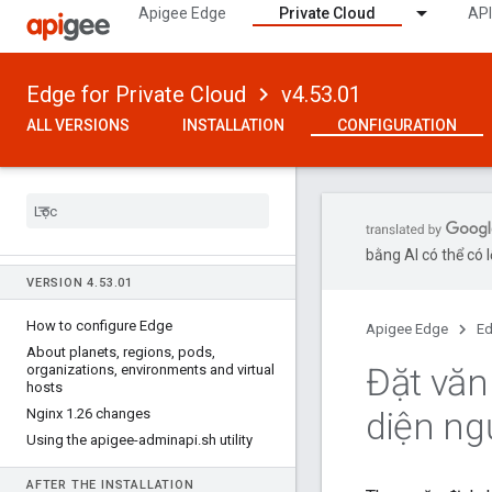
Apigee Edge
Private Cloud
API
Edge for Private Cloud
v4.53.01
ALL VERSIONS
INSTALLATION
CONFIGURATION
bằng AI có thể có l
VERSION 4
.
53
.
01
How to configure Edge
Apigee Edge
Ed
About planets
,
regions
,
pods
,
Đặt văn
organizations
,
environments and virtual
hosts
diện ng
Nginx 1
.
26 changes
Using the apigee-adminapi
.
sh utility
AFTER THE INSTALLATION