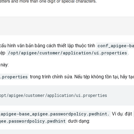
cấu hình văn bản bằng cách thiết lập thuộc tính
conf_apigee-ba
 tệp
/opt/apigee/customer/application/ui.properties
.
 này:
.properties
trong trình chỉnh sửa. Nếu tệp không tồn tại, hãy tạ
opt/apigee/customer/application/ui.properties
_apigee-base_apigee.passwordpolicy.pwdhint.
Ví dụ: đặt
gee.passwordpolicy.pwdhint
dưới dạng: