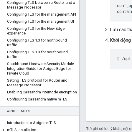
Configuring TLS between a Router and a
conf_a
Message Processor
contai
Configuring TLS for the management API
Configuring TLS for the management UI
Configuring TLS for the New Edge
Lưu các th
experience
Khởi động 
Configuring TLS 1
.
3 for northbound
traffic
Configuring TLS 1
.
3 for southbound
traffic
/opt
Southbound Hardware Security Module
Integration Guide for Apigee Edge for
Private Cloud
Setting TLS protocol for Router and
Message Processor
Enabling Cassandra internode encryption
Configuring Cassandra native m
TLS
APIGEE M
TLS
Introduction to Apigee m
TLS
Trừ phi có lưu ý khác, nội
m
TLS Installation