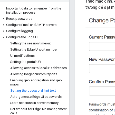
Theo mặc định, k
trường để đặt m
Important data to remember from the
installation process
Reset passwords
Configure Email and SMTP servers
Configure logging
Configure the Edge UI
Setting the session timeout
Setting the Edge UI port number
UI modifications
Setting the portal URL
Allowing access to local IP addresses
Allowing longer custom reports
Enabling geo aggregation and geo
maps
Setting the password hint text
Auto-generate Edge UI passwords
Store sessions in server memory
Set timeout for Edge API management
calls