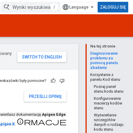
/
ZALOGUJ SIĘ
Na tej stronie
erowany
Diagnozowanie
problemu za
pomocą panelu
zbadania
Korzystanie z
panelu Kod stanu
 wskazówki były pomocne?
Poznaj panel
stanu kodu stanu
PRZEŚLIJ OPINIĘ
Konfigurowanie
macierzy kodów
stanu
wietlasz dokumentację
Apigee Edge
.
Wyświetlanie
szczegółów
Informacje
pigee X
.
danych o rodzaju
kodu stanu