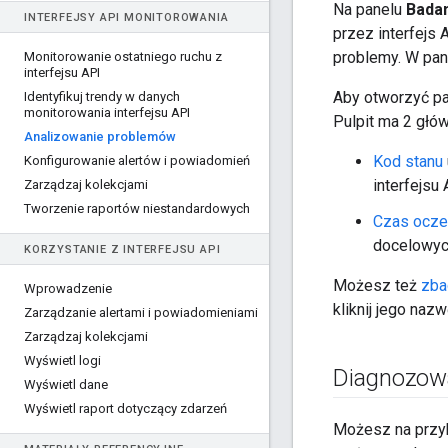
Na panelu
Bada
INTERFEJSY API MONITOROWANIA
przez interfejs
problemy. W pan
Monitorowanie ostatniego ruchu z
interfejsu API
Aby otworzyć pan
Identyfikuj trendy w danych
monitorowania interfejsu API
Pulpit ma 2 głó
Analizowanie problemów
Kod stanu
Konfigurowanie alertów i powiadomień
interfejsu 
Zarządzaj kolekcjami
Tworzenie raportów niestandardowych
Czas ocze
docelowych
KORZYSTANIE Z INTERFEJSU API
Możesz też
zba
Wprowadzenie
kliknij jego naz
Zarządzanie alertami i powiadomieniami
Zarządzaj kolekcjami
Wyświetl logi
Diagnozowa
Wyświetl dane
Wyświetl raport dotyczący zdarzeń
Możesz na przyk