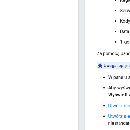
Regi
Serw
Kody 
Data 
1-go
Za pomocą pane
Uwaga:
opcje 
W panelu 
Aby wyświe
Wyświetl 
Utwórz rap
Utwórz ale
niestandar