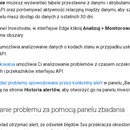
nie
możesz wyświetlać tabele przestawne z danymi i atrybutami
 API oraz porównywać aktywność relacyjną między danymi, aby s
elu masz dostęp do danych z ostatnich 30 dni.
el Investivate, w interfejsie Edge kliknij
Analizuj > Monitorowa
wne obszary:
umożliwia analizowanie danych o kodach stanu w przypadku usł
API.
kiwania
umożliwia Ci analizowanie problemów z czasem oczeki
 i przekaźników interfejsu API.
dać problemy spowodowane przez konkretny alert
w panelu „Bad
wę na stronie
Historia alertów
, aby otworzyć go na panelu Invesi
nie problemu za pomocą panelu zbadania
ład otrzymać alert, że odsetek błędów 5xx przekracza określon