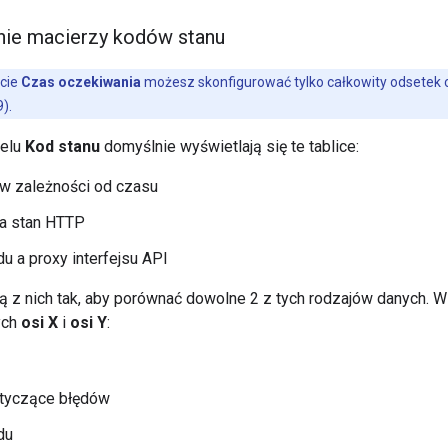
nie macierzy kodów stanu
rcie
Czas oczekiwania
możesz skonfigurować tylko całkowity odsetek
).
nelu
Kod stanu
domyślnie wyświetlają się te tablice:
 w zależności od czasu
 a stan HTTP
du a proxy interfejsu API
dą z nich tak, aby porównać dowolne 2 z tych rodzajów danych. W
ych
osi X
i
osi Y
:
tyczące błędów
du