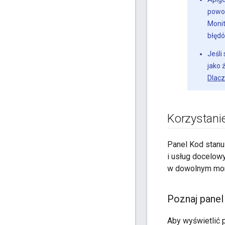
powod
Monit
błędó
Jeśli
jako 
Dlacz
Korzystani
Panel Kod stanu
i usług docelow
w dowolnym mome
Poznaj panel
Aby wyświetlić 