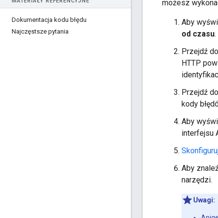
MATERIAŁY REFERENCYJNE
możesz wykonać 
Dokumentacja kodu błędu
Aby wyświe
Najczęstsze pytania
od czasu
.
Przejdź d
HTTP powią
identyfika
Przejdź do
kody błęd
Aby wyświe
interfejsu
Skonfiguruj
Aby znale
narzędzi.
Uwagi:
Apig