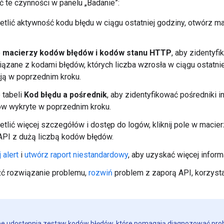
te czynności w panelu „Badanie”:
tlić aktywność kodu błędu w ciągu ostatniej godziny, otwórz m
o
macierzy kodów błędów i kodów stanu HTTP
, aby zidentyf
zane z kodami błędów, których liczba wzrosła w ciągu ostatnie
cją w poprzednim kroku.
 tabeli
Kod błędu a pośrednik
, aby zidentyfikować pośredniki i
ów wykryte w poprzednim kroku.
tlić więcej szczegółów i dostęp do logów, kliknij pole w maci
 API z dużą liczbą kodów błędów.
 alert
i
utwórz raport niestandardowy
, aby uzyskać więcej inform
źć rozwiązanie problemu,
rozwiń
problem z zaporą API, korzystaj
ee udostępnia zestaw
kodów błędów
, które pomagają diagnozować pro