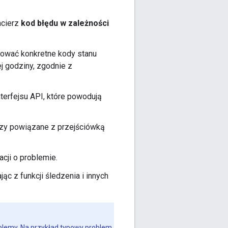
acierz
kod błędu w zależności
ikować konkretne kody stanu
j godziny, zgodnie z
nterfejsu API, które powodują
erzy powiązane z przejściówką
acji o problemie.
ąc z funkcji śledzenia i innych
blemy. Na przykład typowy problem