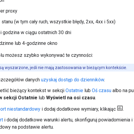
on
er proxy
stanu (w tym cały ruch, wszystkie błędy, 2xx, 4xx i 5xx)
i godzina w ciągu ostatnich 30 dni
dzinne lub 4-godzinne okno
lu możesz szybko wykonywać te czynności:
są wyszarzone, jeśli nie mają zastosowania w bieżącym kontekście.
szczegółów danych
uzyskaj dostęp do dzienników
.
tlić bieżący kontekst w sekcji
Ostatnie
lub
Oś czasu
albo na pu
w sekcji Ostatnie
lub
Wyświetl na osi czasu
.
ort niestandardowy
i dodaj dodatkowe wymiary, klikając
.
rt
i dodaj dodatkowe warunki alertu, skonfiguruj powiadomienia i
dowy na podstawie alertu.