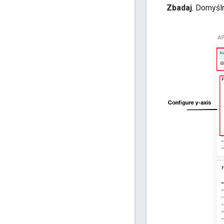
Zbadaj
. Domyśln