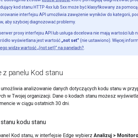
ujący kod stanu HTTP 4xx lub 5xx może być klasyfikowany za pomocą c
orowanie interfejsu API umożliwia zawężenie wyników do kategorii, po
w, aby szybciej diagnozować problemy.
 serwer proxy interfejsu API lub usługa docelowa nie mają wartości lub ni
źródło wyświetlana jest wartość
„not set”
(nie ustawiono). Więcej inform
ego widzę wartość „(not set)” na panelach?
.
e z panelu Kod stanu
 umożliwia analizowanie danych dotyczących kodu stanu w przyp
ych w Twojej organizacji. Dane o kodach stanu możesz wyświetla
ncie w ciągu ostatnich 30 dni.
 stanu kodu stanu
panel Kod stanu, w interfejsie Edge wybierz
Analizuj > Monitor