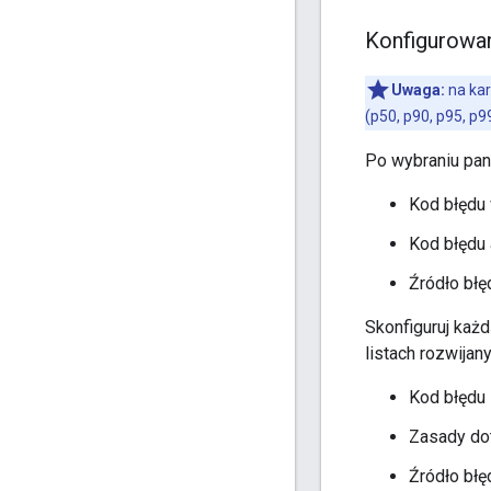
Konfigurowa
Uwaga:
na ka
(p50, p90, p95, p99
Po wybraniu pa
Kod błędu
Kod błędu
Źródło błę
Skonfiguruj każ
listach rozwijan
Kod błędu
Zasady do
Źródło błę