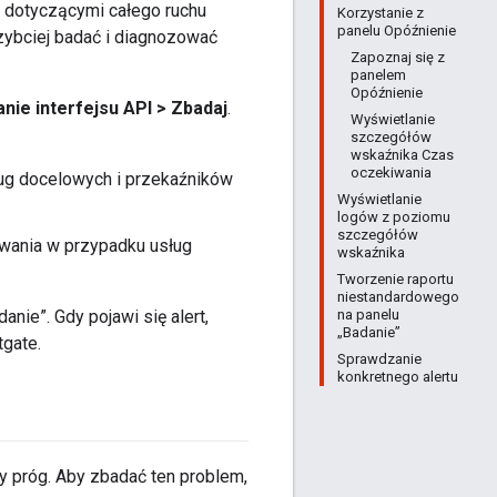
 dotyczącymi całego ruchu
Korzystanie z
panelu Opóźnienie
zybciej badać i diagnozować
Zapoznaj się z
panelem
Opóźnienie
nie interfejsu API > Zbadaj
.
Wyświetlanie
szczegółów
wskaźnika Czas
oczekiwania
ug docelowych i przekaźników
Wyświetlanie
logów z poziomu
szczegółów
wania w przypadku usług
wskaźnika
Tworzenie raportu
niestandardowego
na panelu
anie”. Gdy pojawi się alert,
„Badanie”
tgate.
Sprawdzanie
konkretnego alertu
y próg. Aby zbadać ten problem,