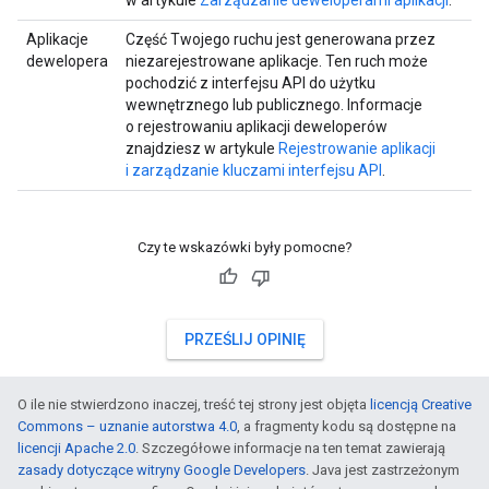
w artykule
Zarządzanie deweloperami aplikacji
.
Aplikacje
Część Twojego ruchu jest generowana przez
dewelopera
niezarejestrowane aplikacje. Ten ruch może
pochodzić z interfejsu API do użytku
wewnętrznego lub publicznego. Informacje
o rejestrowaniu aplikacji deweloperów
znajdziesz w artykule
Rejestrowanie aplikacji
i zarządzanie kluczami interfejsu API
.
Czy te wskazówki były pomocne?
PRZEŚLIJ OPINIĘ
O ile nie stwierdzono inaczej, treść tej strony jest objęta
licencją Creative
Commons – uznanie autorstwa 4.0
, a fragmenty kodu są dostępne na
licencji Apache 2.0
. Szczegółowe informacje na ten temat zawierają
zasady dotyczące witryny Google Developers
. Java jest zastrzeżonym