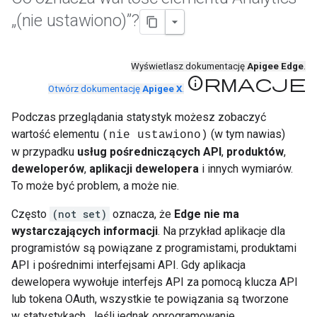
„(nie ustawiono)”?
Wyświetlasz dokumentację
Apigee Edge
.
Informacje
Otwórz dokumentację
Apigee X
.
Podczas przeglądania statystyk możesz zobaczyć
wartość elementu
(w tym nawias)
(nie ustawiono)
w przypadku
usług pośredniczących API
,
produktów
,
deweloperów
,
aplikacji dewelopera
i innych wymiarów.
To może być problem, a może nie.
Często
(not set)
oznacza, że
Edge nie ma
wystarczających informacji
. Na przykład aplikacje dla
programistów są powiązane z programistami, produktami
API i pośrednimi interfejsami API. Gdy aplikacja
dewelopera wywołuje interfejs API za pomocą klucza API
lub tokena OAuth, wszystkie te powiązania są tworzone
w statystykach. Jeśli jednak oprogramowanie