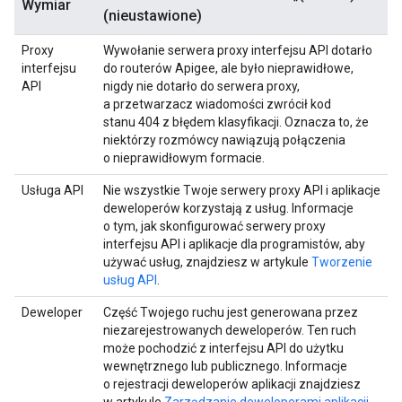
Wymiar
(nieustawione)
Proxy
Wywołanie serwera proxy interfejsu API dotarło
interfejsu
do routerów Apigee, ale było nieprawidłowe,
API
nigdy nie dotarło do serwera proxy,
a przetwarzacz wiadomości zwrócił kod
stanu 404 z błędem klasyfikacji. Oznacza to, że
niektórzy rozmówcy nawiązują połączenia
o nieprawidłowym formacie.
Usługa API
Nie wszystkie Twoje serwery proxy API i aplikacje
deweloperów korzystają z usług. Informacje
o tym, jak skonfigurować serwery proxy
interfejsu API i aplikacje dla programistów, aby
używać usług, znajdziesz w artykule
Tworzenie
usług API
.
Deweloper
Część Twojego ruchu jest generowana przez
niezarejestrowanych deweloperów. Ten ruch
może pochodzić z interfejsu API do użytku
wewnętrznego lub publicznego. Informacje
o rejestracji deweloperów aplikacji znajdziesz