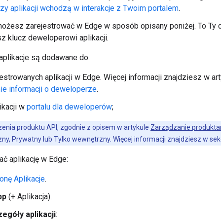
y aplikacji wchodzą w interakcje z Twoim portalem
.
możesz zarejestrować w Edge w sposób opisany poniżej. To Ty 
z klucz deweloperowi aplikacji.
aplikacje są dodawane do:
jestrowanych aplikacji w Edge. Więcej informacji znajdziesz w ar
ie informacji o deweloperze
.
ikacji w
portalu dla deweloperów
;
enia produktu API, zgodnie z opisem w artykule
Zarządzanie produkta
zny, Prywatny lub Tylko wewnętrzny. Więcej informacji znajdziesz w sek
ać aplikację w Edge:
onę Aplikacje
.
pp
(+ Aplikacja).
egóły aplikacji
: