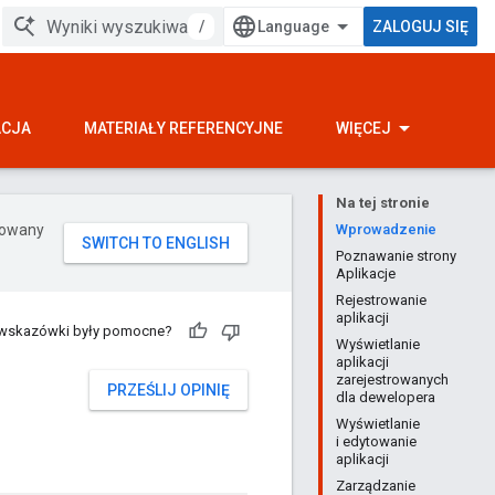
/
ZALOGUJ SIĘ
ACJA
MATERIAŁY REFERENCYJNE
WIĘCEJ
Na tej stronie
erowany
Wprowadzenie
Poznawanie strony
Aplikacje
Rejestrowanie
aplikacji
 wskazówki były pomocne?
Wyświetlanie
aplikacji
zarejestrowanych
PRZEŚLIJ OPINIĘ
dla dewelopera
Wyświetlanie
i edytowanie
aplikacji
Zarządzanie