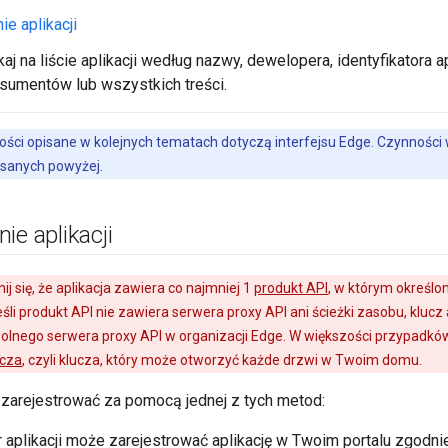
e aplikacji
j na liście aplikacji według nazwy, dewelopera, identyfikatora apl
nsumentów lub wszystkich treści.
ści opisane w kolejnych tematach dotyczą interfejsu Edge. Czynności 
isanych powyżej.
ie aplikacji
 się, że aplikacja zawiera co najmniej 1
produkt API
, w którym określon
śli produkt API nie zawiera serwera proxy API ani ścieżki zasobu, kluc
lnego serwera proxy API w organizacji Edge. W większości przypadkó
ucza
, czyli klucza, który może otworzyć każde drzwi w Twoim domu.
 zarejestrować za pomocą jednej z tych metod:
aplikacji może zarejestrować aplikację w Twoim portalu zgodni