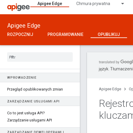
Apigee Edge
Chmura prywatna
Apigee Edge
ROZPOCZNIJ
PROGRAMOWANIE
OPUBLIKUJ
język. Tłumaczen
WPROWADZENIE
Apigee Edge
Op
Przegląd opublikowanych zmian
Rejestro
ZARZĄDZANIE USŁUGAMI API
kluczam
Co to jest usługa API?
Zarządzanie usługami API
ZARZĄDZANIE DEWELOPERAMI I