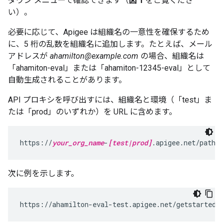
ダウン メニューで確認できます（
図 1
をご覧くださ
い）。
必要に応じて、Apigee は組織名の一意性を確保するため
に、5 桁の乱数を組織名に追加します。たとえば、メール
アドレスが
ahamilton@example.com
の場合、組織名は
「ahamiton-eval」または「ahamiton-12345-eval」として
自動生成されることがあります。
API プロキシを呼び出すには、組織名と環境（「test」ま
たは「prod」のいずれか）を URL に含めます。
https://
your_org_name
-
[test|prod]
.apigee.net/path/
次に例を示します。
https://ahamilton-eval-test.apigee.net/getstarted