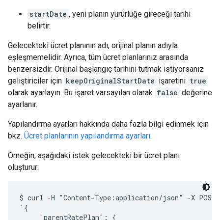
startDate
, yeni planın yürürlüğe gireceği tarihi
belirtir.
Gelecekteki ücret planının adı, orijinal planın adıyla
eşleşmemelidir. Ayrıca, tüm ücret planlarınız arasında
benzersizdir. Orijinal başlangıç tarihini tutmak istiyorsanız
geliştiriciler için
keepOriginalStartDate
işaretini
true
olarak ayarlayın. Bu işaret varsayılan olarak
false
değerine
ayarlanır.
Yapılandırma ayarları hakkında daha fazla bilgi edinmek için
bkz.
Ücret planlarının yapılandırma ayarları
.
Örneğin, aşağıdaki istek gelecekteki bir ücret planı
oluşturur:
$ curl -H "Content-Type:application/json" -X POST -
'{ 

     "parentRatePlan": {
