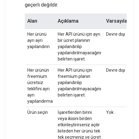
geçerli değildir.
Alan
Açıklama
Varsayılan
Her ürünü
Her API ürünü için ayrı
Devre dışı
ayrı ayrı
bir ücret planının
yapılandırın
yapılandırılıp
yapılandırılmayacağını
belirten işaret.
Her ürünün
Her API ürünü için
Devre dışı
freemium
freemium planın
ücretsiz
yapılandırılıp
teklifini ayrı
yapılandırılmayacağını
ayrı
belirten işaret.
yapılandırma
Ürün seçin
İşaretlerden birini
Yok
veya ikisini birden
etkinleştirirseniz açılır
listeden her ürünü tek
tek seçmeniz ve ücret