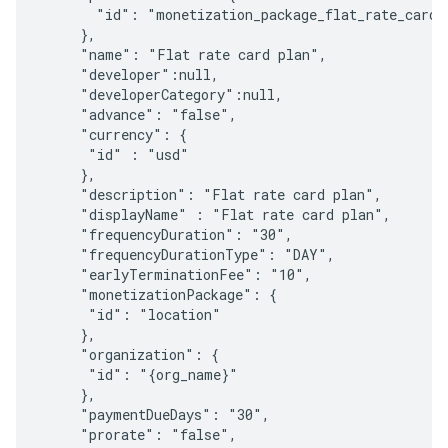
       "id": "monetization_package_flat_rate_card_p
     },

     "name": "Flat rate card plan",

     "developer":null,

     "developerCategory":null,

     "advance": "false",

     "currency": {

      "id" : "usd"

     },     

     "description": "Flat rate card plan",

     "displayName" : "Flat rate card plan",

     "frequencyDuration": "30",

     "frequencyDurationType": "DAY",

     "earlyTerminationFee": "10",     

     "monetizationPackage": {

      "id": "location"

     },

     "organization": {

      "id": "{org_name}"

     },

     "paymentDueDays": "30",

     "prorate": "false",
