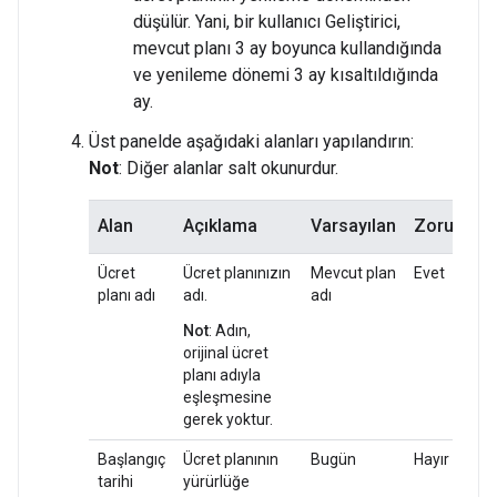
düşülür. Yani, bir kullanıcı Geliştirici,
mevcut planı 3 ay boyunca kullandığında
ve yenileme dönemi 3 ay kısaltıldığında
ay.
Üst panelde aşağıdaki alanları yapılandırın:
Not
: Diğer alanlar salt okunurdur.
Alan
Açıklama
Varsayılan
Zorunlu
Ücret
Ücret planınızın
Mevcut plan
Evet
planı adı
adı.
adı
Not
: Adın,
orijinal ücret
planı adıyla
eşleşmesine
gerek yoktur.
Başlangıç
Ücret planının
Bugün
Hayır
tarihi
yürürlüğe