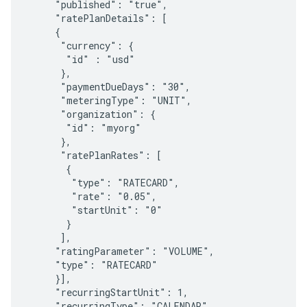
     "published": "true",

     "ratePlanDetails": [

     {

      "currency": {

       "id" : "usd"

      },

      "paymentDueDays": "30",      

      "meteringType": "UNIT",

      "organization": {

       "id": "myorg"

      },

      "ratePlanRates": [

       {

        "type": "RATECARD",

        "rate": "0.05",

        "startUnit": "0"       

       }      

      ],     

     "ratingParameter": "VOLUME",

     "type": "RATECARD"

     }],

     "recurringStartUnit": 1,

     "recurringType": "CALENDAR",
