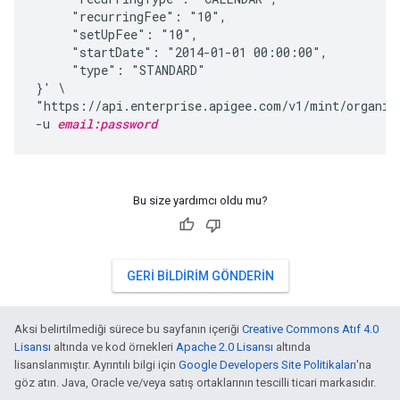
     "recurringFee": "10",

     "setUpFee": "10",

     "startDate": "2014-01-01 00:00:00",

     "type": "STANDARD"

}' \

"https://api.enterprise.apigee.com/v1/mint/organiz
-u 
email:password
Bu size yardımcı oldu mu?
GERI BILDIRIM GÖNDERIN
Aksi belirtilmediği sürece bu sayfanın içeriği
Creative Commons Atıf 4.0
Lisansı
altında ve kod örnekleri
Apache 2.0 Lisansı
altında
lisanslanmıştır. Ayrıntılı bilgi için
Google Developers Site Politikaları
'na
göz atın. Java, Oracle ve/veya satış ortaklarının tescilli ticari markasıdır.