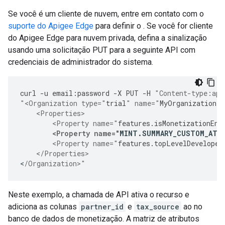
Se você é um cliente de nuvem, entre em contato com o
suporte do Apigee Edge
para definir o . Se você for cliente
do Apigee Edge para nuvem privada, defina a sinalização
usando uma solicitação PUT para a seguinte API com
credenciais de administrador do sistema.
curl
-
u
email
:
password
-
X
PUT
-
H
"Content-type:app
"<Organization type="
trial
" name="
MyOrganization
"
    <Properties>
        <Property name="
features
.
isMonetizationEna
<Property name="
MINT
.
SUMMARY_CUSTOM_ATT
        <Property name="
features
.
topLevelDeveloper
    </Properties>
<
/Organization>"
Neste exemplo, a chamada de API ativa o recurso e
adiciona as colunas
partner_id
e
tax_source
ao no
banco de dados de monetização. A matriz de atributos