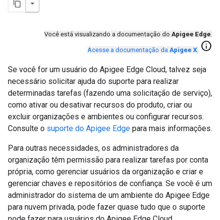
Você está visualizando a documentação do
Apigee Edge
.
info
Acesse a documentação da
Apigee X
.
Se você for um usuário do Apigee Edge Cloud, talvez seja
necessário solicitar ajuda do suporte para realizar
determinadas tarefas (fazendo uma solicitação de serviço),
como ativar ou desativar recursos do produto, criar ou
excluir organizações e ambientes ou configurar recursos.
Consulte o
suporte do Apigee Edge
para mais informações.
Para outras necessidades, os administradores da
organização têm permissão para realizar tarefas por conta
própria, como gerenciar usuários da organização e criar e
gerenciar chaves e repositórios de confiança. Se você é um
administrador do sistema de um ambiente do Apigee Edge
para nuvem privada, pode fazer quase tudo que o suporte
pode fazer para usuários do Apigee Edge Cloud.