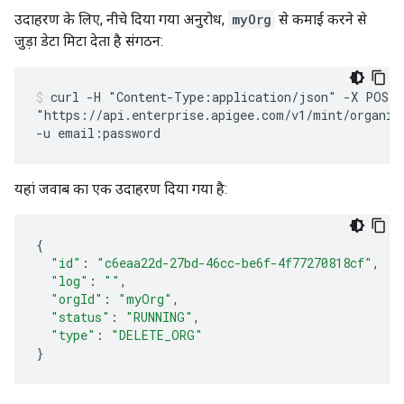
उदाहरण के लिए, नीचे दिया गया अनुरोध,
myOrg
से कमाई करने से
जुड़ा डेटा मिटा देता है संगठन:
curl -H "Content-Type:application/json" -X POST \
"https://api.enterprise.apigee.com/v1/mint/organiza
यहां जवाब का एक उदाहरण दिया गया है:
{
"id"
:
"c6eaa22d-27bd-46cc-be6f-4f77270818cf"
,
"log"
:
""
,
"orgId"
:
"myOrg"
,
"status"
:
"RUNNING"
,
"type"
:
"DELETE_ORG"
}