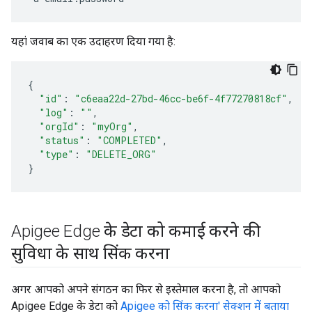
यहां जवाब का एक उदाहरण दिया गया है:
{
"id"
:
"c6eaa22d-27bd-46cc-be6f-4f77270818cf"
,
"log"
:
""
,
"orgId"
:
"myOrg"
,
"status"
:
"COMPLETED"
,
"type"
:
"DELETE_ORG"
}
Apigee Edge के डेटा को कमाई करने की
सुविधा के साथ सिंक करना
अगर आपको अपने संगठन का फिर से इस्तेमाल करना है, तो आपको
Apigee Edge के डेटा को
Apigee को सिंक करना' सेक्शन में बताया