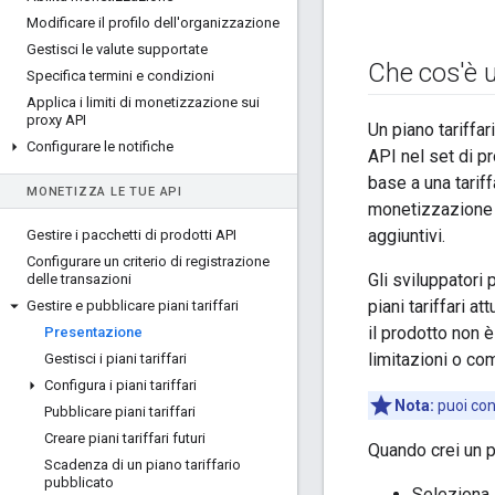
Modificare il profilo dell'organizzazione
Gestisci le valute supportate
Che cos'è u
Specifica termini e condizioni
Applica i limiti di monetizzazione sui
proxy API
Un piano tariffar
Configurare le notifiche
API nel set di pr
base a una tariff
MONETIZZA LE TUE API
monetizzazione pe
aggiuntivi.
Gestire i pacchetti di prodotti API
Configurare un criterio di registrazione
Gli sviluppatori 
delle transazioni
piani tariffari a
Gestire e pubblicare piani tariffari
il prodotto non 
Presentazione
limitazioni o co
Gestisci i piani tariffari
Configura i piani tariffari
Nota:
puoi conf
Pubblicare piani tariffari
Creare piani tariffari futuri
Quando crei un p
Scadenza di un piano tariffario
pubblicato
Seleziona i