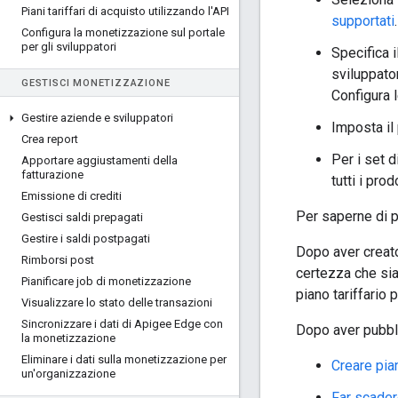
Piani tariffari di acquisto utilizzando l'API
supportati
.
Configura la monetizzazione sul portale
per gli sviluppatori
Specifica i
sviluppator
GESTISCI MONETIZZAZIONE
Configura 
Gestire aziende e sviluppatori
Imposta il
Crea report
Per i set d
Apportare aggiustamenti della
fatturazione
tutti i pro
Emissione di crediti
Per saperne di p
Gestisci saldi prepagati
Gestire i saldi postpagati
Dopo aver creato
Rimborsi post
certezza che sia
Pianificare job di monetizzazione
piano tariffario
Visualizzare lo stato delle transazioni
Sincronizzare i dati di Apigee Edge con
Dopo aver pubblic
la monetizzazione
Eliminare i dati sulla monetizzazione per
Creare pian
un'organizzazione
Far scadere