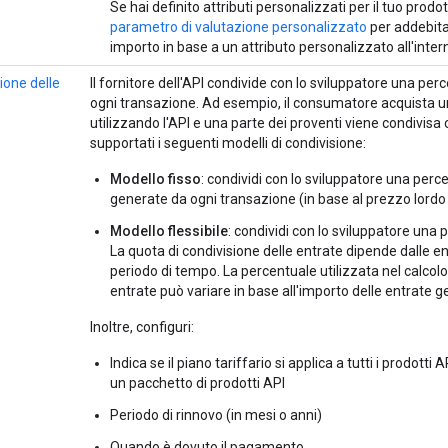
Se hai definito attributi personalizzati per il tuo prodo
parametro di valutazione personalizzato
per addebitar
importo in base a un attributo personalizzato all'inter
ione delle
Il fornitore dell'API condivide con lo sviluppatore una pe
ogni transazione. Ad esempio, il consumatore acquista un 
utilizzando l'API e una parte dei proventi viene condivisa 
supportati i seguenti modelli di condivisione:
Modello fisso
: condividi con lo sviluppatore una perc
generate da ogni transazione (in base al prezzo lordo 
Modello flessibile
: condividi con lo sviluppatore una 
La quota di condivisione delle entrate dipende dalle 
periodo di tempo. La percentuale utilizzata nel calcolo
entrate può variare in base all'importo delle entrate g
Inoltre, configuri:
Indica se il piano tariffario si applica a tutti i prodotti
un pacchetto di prodotti API
Periodo di rinnovo (in mesi o anni)
Quando è dovuto il pagamento