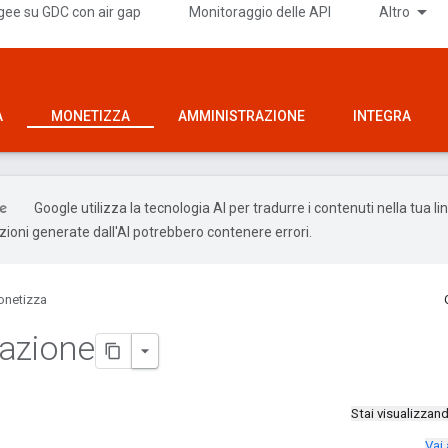
gee su GDC con air gap
Monitoraggio delle API
Altro
A
MONETIZZA
AMMINISTRAZIONE
INTEGRA
Google utilizza la tecnologia AI per tradurre i contenuti nella tua l
uzioni generate dall'AI potrebbero contenere errori.
netizza
azione
Stai visualizza
Vai