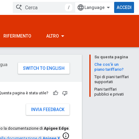
/
ACCEDI
RIFERIMENTO
ALTRO
Su questa pagina
ingua
Che cos'è un
piano tariffario?
Tipi di piani tariffari
supportati
Piani tariffari
Questa pagina è stata utile?
pubblici e privati
INVIA FEEDBACK
ndo la documentazione di
Apigee Edge
.
info
 alla documentazione di
Apigee X
.