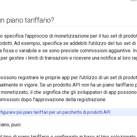
n piano tariffario?
io specifica l'approccio di monetizzazione per il tuo set di prodot
odotti. Ad esempio, specifica se addebiti l'utilizzo del tuo set di
a fissa o variabile e se sono previste commissioni aggiuntive. In a
r gestire i limiti di transazioni e ricevere una notifica al loro 
possono registrare le proprie app per l'utilizzo di un set di prod
ttualmente in vigore. Se un prodotto API non ha un piano tariffario
è monetizzato, il che significa che gli sviluppatori di app possono
mmissioni dopo l'approvazione della registrazione.
igurare più piani tariffari per un pacchetto di prodotti API.
iano, puoi:
l tipo di piano tariffario e configuralo in base al tipo selezionat