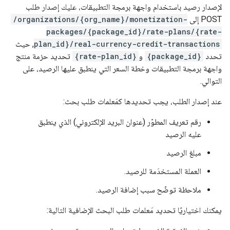
لإصدار رصيد باستخدام واجهة برمجة التطبيقات، عليك إصدار طلب
POST إلى
/organizations/{org_name}/monetization-
packages/{package_id}/rate-plans/{rate-
plan_id}/real-currency-credit-transactions
, حيث
تحدد
{package_id}
و
{rate-plan_id}
تحديد حزمة منتج
واجهة برمجة التطبيقات وخطة السعر التي ينطبق عليها الرصيد، على
التوالي.
عند إصدار الطلب، يجب تحديدها كمَعلمات طلب بحث:
رقم تعريف المطوّر (عنوان البريد الإلكتروني) الذي ينطبق
عليه الرصيد
مبلغ الرصيد
العملة المستخدَمة للرصيد.
ملاحظة توضّح سبب إضافة الرصيد.
يمكنك اختياريًا تحديد مَعلمات طلب البحث الإضافية التالية: