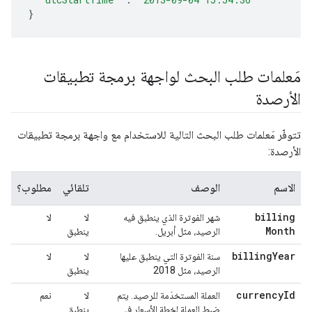
}
مَعلمات طلب البحث لواجهة برمجة تطبيقات
الأرصدة
تتوفّر مَعلمات طلب البحث التالية للاستخدام مع واجهة برمجة تطبيقات
الأرصدة:
الاسم
الوصف
تلقائي
مطلوب؟
billing
شهر الفوترة الذي ينطبق فيه
لا
لا
Month
الرصيد، مثل أبريل.
ينطبق
billing
Year
سنة الفوترة التي ينطبق عليها
لا
لا
الرصيد، مثل 2018
ينطبق
currency
Id
العملة المستخدَمة للرصيد. يتم
لا
نعم
ضبط العملة لخطة الأسعار في
ينطبق