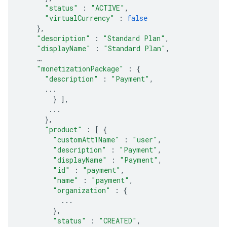
"status"
:
"ACTIVE"
,
"virtualCurrency"
:
false
},
"description"
:
"Standard Plan"
,
"displayName"
:
"Standard Plan"
,
"monetizationPackage"
:
{
"description"
:
"Payment"
,
...
}
],
...
},
"product"
:
[
{
"customAtt1Name"
:
"user"
,
"description"
:
"Payment"
,
"displayName"
:
"Payment"
,
"id"
:
"payment"
,
"name"
:
"payment"
,
"organization"
:
{
...
},
"status"
:
"CREATED"
,