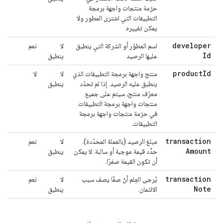
حزمة منتجات واجهة برمجة
التطبيقات التي اشترى المطور ولا
يمكن تغييره.
developer
اسم المطوّر أو الشركة التي ينطبق
لا
نعم
Id
عليها الرصيد
ينطبق
product
Id
منتج واجهة برمجة التطبيقات الذي
لا
لا
ينطبق عليه الرصيد. إذا لم تحدّد
ينطبق
معرّف منتج، سيتم على جميع
منتجات واجهة برمجة التطبيقات
في حزمة منتجات واجهة برمجة
التطبيقات.
transaction
مبلغ الرصيد (بالعملة المحدّدة).
لا
نعم
Amount
حدِّد قيمة موجبة أو سالبة. لا يمكن
ينطبق
أن تكون القيمة صفرًا.
transaction
يُرجى العِلم أنّ صفًا يصف سبب
لا
نعم
Note
الائتمان.
ينطبق