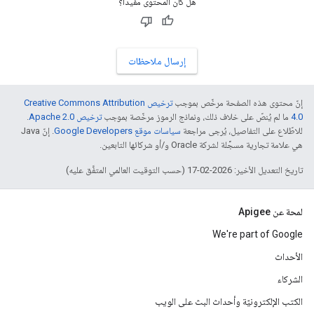
هل كان المحتوى مفيدًا؟
إرسال ملاحظات
إنّ محتوى هذه الصفحة مرخّص بموجب
ترخيص Creative Commons Attribution
4.0‏
ما لم يُنصّ على خلاف ذلك، ونماذج الرموز مرخّصة بموجب
ترخيص Apache 2.0‏
.
للاطّلاع على التفاصيل، يُرجى مراجعة
سياسات موقع Google Developers‏
. إنّ Java
هي علامة تجارية مسجَّلة لشركة Oracle و/أو شركائها التابعين.
تاريخ التعديل الأخير: 2026-02-17 (حسب التوقيت العالمي المتفَّق عليه)
لمحة عن Apigee
We're part of Google
الأحداث
الشركاء
الكتب الإلكترونيّة وأحداث البث على الويب