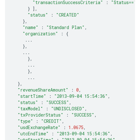
"transactionSuccessCriteria"
:
"Status=='2
}
],
"status"
:
"CREATED"
},
"name"
:
"Standard Plan"
,
"organization"
:
{
...
},
...
},
...
},
...
},
"revenueShareAmount"
:
0
,
"startTime"
:
"2013-09-04 15:54:36"
,
"status"
:
"SUCCESS"
,
"taxModel"
:
"UNDISCLOSED"
,
"txProviderStatus"
:
"SUCCESS"
,
"type"
:
"CREDIT"
,
"usdExchangeRate"
:
1.0675
,
"utcEndTime"
:
"2013-09-04 15:54:36"
,
"utcStartTime"
:
"2013-09-04 15:54:36"