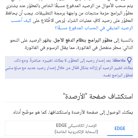
يتم سحب الأموال من الرصيد المدفوع مسبقًا الخاص بالمطوّر عند يشتري
مطوِّر البرامج حزمة منتجات من واجهة برمجة التطبيقات. يجب أن يحافظ
المطوّر على رصيد كافٍ عمليات الشراء. يُرجى الاطِّلاع على
كيف أحسب
الرصيد المتبقي في الحساب المدفوع مسبقًا؟
بالنسبة إلى
مطوّر البرامج بنظام الدفع الآجل
، يظهر الرصيد على النحو
التالي: سطر منفصل في الفاتورة، مما يقلل الرسوم في الفاتورة.
ملاحظة:
بعد إصدار رصيد إلى المطوِّر، لا يمكنك تغييره. مباشرةً. ومع ذلك،
يمكنك تغيير الرصيد أو إزالته بشكل فعّال من خلال إصدار رصيد جديد مع مبلغ سلبي
لمطوّر البرامج نفسه.
استكشاف صفحة "الأرصدة"
يمكنك الوصول إلى صفحة الأرصدة واستكشافها، كما هو موضّح أدناه.
الإصدار الكلاسيكي EDGE
EDGE
(السحابة الإلكترونية الخاصة)