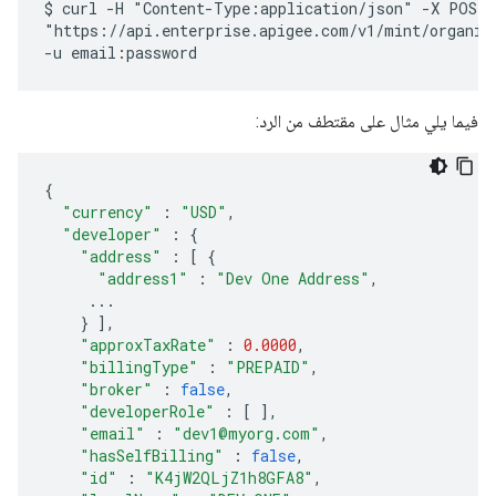
$ curl -H "Content-Type:application/json" -X POST \
"https://api.enterprise.apigee.com/v1/mint/organiz
فيما يلي مثال على مقتطف من الرد:
{
"currency"
:
"USD"
,
"developer"
:
{
"address"
:
[
{
"address1"
:
"Dev One Address"
,
...
}
],
"approxTaxRate"
:
0.0000
,
"billingType"
:
"PREPAID"
,
"broker"
:
false
,
"developerRole"
:
[
],
"email"
:
"dev1@myorg.com"
,
"hasSelfBilling"
:
false
,
"id"
:
"K4jW2QLjZ1h8GFA8"
,