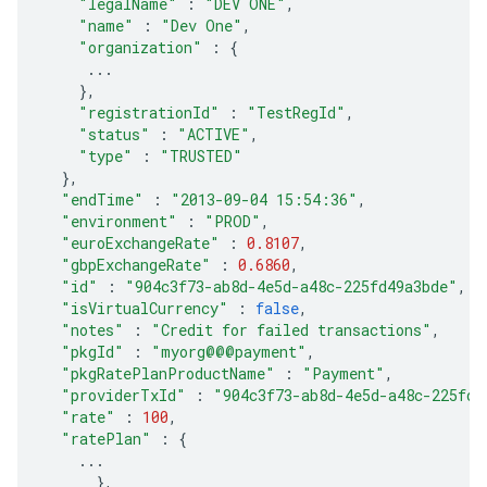
"legalName"
:
"DEV ONE"
,
"name"
:
"Dev One"
,
"organization"
:
{
...
},
"registrationId"
:
"TestRegId"
,
"status"
:
"ACTIVE"
,
"type"
:
"TRUSTED"
},
"endTime"
:
"2013-09-04 15:54:36"
,
"environment"
:
"PROD"
,
"euroExchangeRate"
:
0.8107
,
"gbpExchangeRate"
:
0.6860
,
"id"
:
"904c3f73-ab8d-4e5d-a48c-225fd49a3bde"
,
"isVirtualCurrency"
:
false
,
"notes"
:
"Credit for failed transactions"
,
"pkgId"
:
"myorg@@@payment"
,
"pkgRatePlanProductName"
:
"Payment"
,
"providerTxId"
:
"904c3f73-ab8d-4e5d-a48c-225fd4
"rate"
:
100
,
"ratePlan"
:
{
...
},