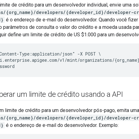
limite de crédito para um desenvolvedor individual, envie uma s
ns/{org_name}/developers/{developer_id}/developer-cr
d}
é o endereço de e-mail do desenvolvedor. Quando você fizer a
 parâmetros de consulta o valor do crédito e a moeda usada par
guir define um limite de crédito de US $1.000 para um desenvolv
Content-Type:application/json" -X POST \

i.enterprise.apigee.com/v1/mint/organizations/{org_name}
erar um limite de crédito usando a API
um limite de crédito para um desenvolvedor pós-pago, emita uma
ns/{org_name}/developers/{developer_id}/developer-cr
d}
é o endereço de e-mail do desenvolvedor. Exemplo: