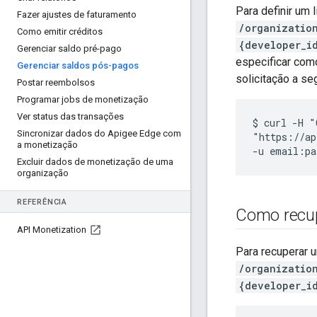
Para definir um 
Fazer ajustes de faturamento
/organizatio
Como emitir créditos
{developer_i
Gerenciar saldo pré-pago
especificar como
Gerenciar saldos pós-pagos
solicitação a se
Postar reembolsos
Programar jobs de monetização
Ver status das transações
$ curl -H "
Sincronizar dados do Apigee Edge com
"https://ap
a monetização
Excluir dados de monetização de uma
organização
REFERÊNCIA
Como recup
API Monetization
Para recuperar 
/organizatio
{developer_i