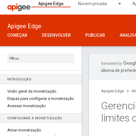
Apigee Edge
Nuvem privada
A
Apigee Edge
COMEÇAR
DESENVOLVER
PUBLICAR
ANALIS
idioma de preferê
INTRODUÇÃO
Apigee Edge
Mo
Visão geral da monetização
Etapas para configurar a monetização
Gerenci
Acessar monetização
limites 
CONFIGURAR A MONETIZAÇÃO
Ativar monetização