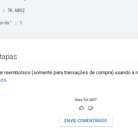
 : 76.6052

ords" : 1

tapas
ar reembolsos (somente para transações de compra) usando a 
sos
.
Isso foi útil?
ENVIE COMENTÁRIOS