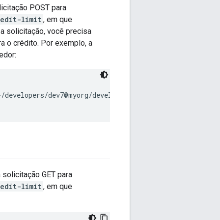
olicitação POST para
edit-limit
, em que
 solicitação, você precisa
a o crédito. Por exemplo, a
edor:
/developers/dev7@myorg/developer-credit-limit?amount=10
 solicitação GET para
edit-limit
, em que