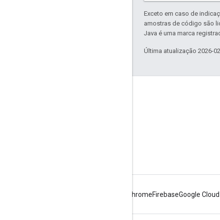
Exceto em caso de indicaç
amostras de código são l
Java é uma marca registrad
Última atualização 2026-0
Sobre a Apigee
We're part of Google
Eventos
Parceiros
e-books e webcasts
Android
Chrome
Firebase
Google Cloud