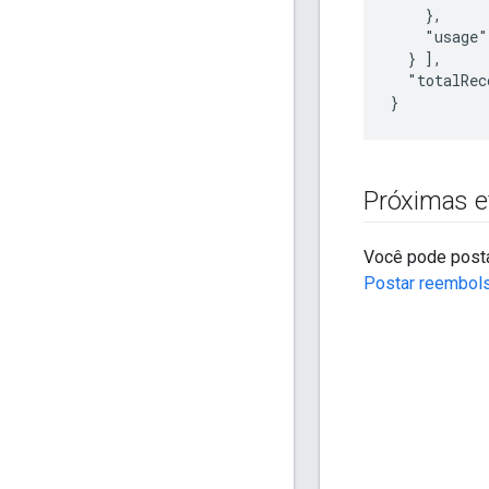
    },

    "usage"
  } ],

  "totalRec
}
Próximas e
Você pode post
Postar reembol