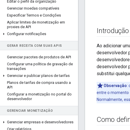
Editar o perfil da organização
Gerenciar moedas compatíveis
Especificar Termos e Condições
Aplicar limites de monetização em
proxies de API
Introdução
Configurar notificações
Ao adicionar um
GERAR RECEITA COM SUAS APIS
desenvolvedor 
Gerenciar pacotes de produtos de API
desenvolvedores
Configurar uma política de gravação de
desenvolvedor pó
transações
substitui qualqu
Gerenciar e publicar planos de tarifas
Planos de tarifas de compra usando a
Observação
:
API
entre o momento e
Configurar a monetização no portal do
desenvolvedor
Normalmente, esse
GERENCIAR MONETIZAÇÃO
Como defini
Gerenciar empresas e desenvolvedores
Criar relatórios