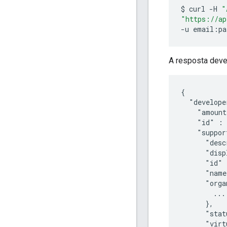
$
curl
-H
"
"https://ap
-u
email:pa
A resposta deve
{

  "develope
    "amount
    "id" : 
    "suppor
      "desc
      "disp
      "id" 
      "name
      "orga
        ...

      },

      "stat
      "virt