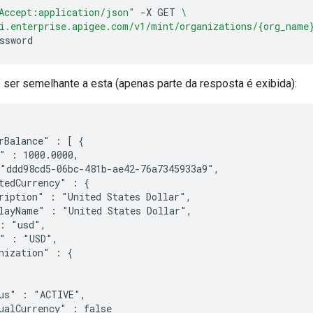
Accept:application/json"
-X
GET
\
i.enterprise.apigee.com/v1/mint/organizations/{org_name
ssword
 ser semelhante a esta (apenas parte da resposta é exibida):
rBalance" : [ {

" : 1000.0000,

"ddd98cd5-06bc-481b-ae42-76a7345933a9",

tedCurrency" : {

ription" : "United States Dollar",

layName" : "United States Dollar",

: "usd",

" : "USD",

nization" : {

us" : "ACTIVE",

ualCurrency" : false
