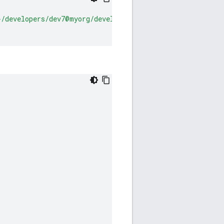
}/developers/dev7@myorg/developer-credit-limit"
\