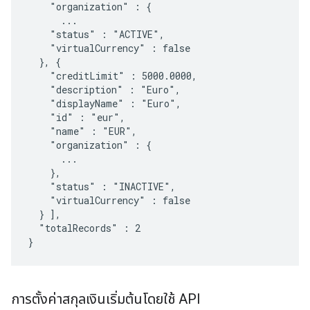
    "organization" : {

      ...

    "status" : "ACTIVE",

    "virtualCurrency" : false

  }, {

    "creditLimit" : 5000.0000,

    "description" : "Euro",

    "displayName" : "Euro",

    "id" : "eur",

    "name" : "EUR",

    "organization" : {

      ...

    },

    "status" : "INACTIVE",

    "virtualCurrency" : false  

  } ],

  "totalRecords" : 2

}
การตั้งค่าสกุลเงินเริ่มต้นโดยใช้ API