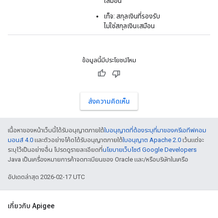
เสมือน
เท็จ: สกุลเงินที่รองรับ
ไม่ใช่สกุลเงินเสมือน
ข้อมูลนี้มีประโยชน์ไหม
ส่งความคิดเห็น
เนื้อหาของหน้าเว็บนี้ได้รับอนุญาตภายใต้
ใบอนุญาตที่ต้องระบุที่มาของครีเอทีฟคอม
มอนส์ 4.0
และตัวอย่างโค้ดได้รับอนุญาตภายใต้
ใบอนุญาต Apache 2.0
เว้นแต่จะ
ระบุไว้เป็นอย่างอื่น โปรดดูรายละเอียดที่
นโยบายเว็บไซต์ Google Developers
Java เป็นเครื่องหมายการค้าจดทะเบียนของ Oracle และ/หรือบริษัทในเครือ
อัปเดตล่าสุด 2026-02-17 UTC
เกี่ยวกับ Apigee