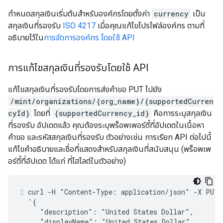
กำหนดสกุลเงินเริ่มต้นสำหรับองค์กรโดยตั้งค่า
currency
เป็น
สกุลเงินที่รองรับ
ISO 4217
เมื่อคุณแก้ไขโปรไฟล์องค์กร ตามที่
อธิบายไว้ใน
การจัดการองค์กร โดยใช้ API
การแก้ไขสกุลเงินที่รองรับโดยใช้ API
แก้ไขสกุลเงินที่รองรับโดยการส่งคำขอ PUT ไปยัง
/mint/organizations/{org_name}/{supportedCurren
cyId}
โดยที่
{supportedCurrency_id}
คือการระบุสกุลเงิน
ที่รองรับ อัปเดตแล้ว คุณต้องระบุพร็อพเพอร์ตี้ที่อัปเดตในเนื้อหา
คำขอ และรหัสสกุลเงินที่รองรับ ตัวอย่างเช่น การเรียก API ต่อไปนี้
แก้ไขคำอธิบายและชื่อที่แสดงสำหรับสกุลเงินที่สนับสนุน (พร็อพเพ
อร์ตี้ที่อัปเดต ได้แก่ ที่ไฮไลต์ในตัวอย่าง)
curl -H "Content-Type: application/json" -X PUT -
  '{

     "description": "United States Dollar",

     "displayName": "United States Dollar",
