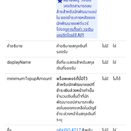
หมายเหตุ:
วงเงิน
เครดิตสามารถลบ
ล้างสําหรับนักพัฒนาแอป
ใน ยอดชำระภายหลังของ
นักพัฒนาซอฟต์แวร์
โปรดดู
การตั้งค่า วงเงิน
เครดิตโดยใช้ API
คำอธิบาย
คำอธิบายสกุลเงินที่
ไม่มี
ใช่
รองรับ
displayName
ชื่อที่จะแสดงสำหรับสกุล
ไม่มี
ใช่
เงินที่รองรับ
minimumTopupAmount
พร็อพเพอร์ตี้นี้มีไว้
ไม่มี
ไม่ได้
สำหรับนักพัฒนาแอปที่
ชำระเงินล่วงหน้าเท่านั้น
จำนวนเงินขั้นต่ำที่นัก
พัฒนาแอปสามารถเพิ่ม
ลงในยอดคงเหลือในบัญชี
ชำระล่วงหน้าในสกุลเงินที่
ระบุ
ชื่อ
รหัส ISO 4217
สำหรับ
ไม่มี
ใช่