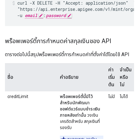
curl -X DELETE -H "Accept: application/json"  \

  "https://api.enterprise.apigee.com/v1/mint/organi
  -u 
email
:
password
พร็อพเพอร์ตี้การกำหนดค่าสกุลเงินของ API
ตารางต่อไปนี้สรุปพร็อพเพอร์ตี้การกําหนดค่าที่ตั้งค่าได้โดยใช้ API
ค่า
จำเป็น
ชื่อ
คำอธิบาย
เริ่ม
หรือ
ต้น
ไม่
creditLimit
พร็อพเพอร์ตี้นี้มีไว้
ไม่มี
ไม่ได้
สำหรับนักพัฒนา
ซอฟต์แวร์แบบชำระเงิน
ภายหลังเท่านั้น
วงเงิน
เครดิตสำหรับ สกุลเงินที่
รองรับ