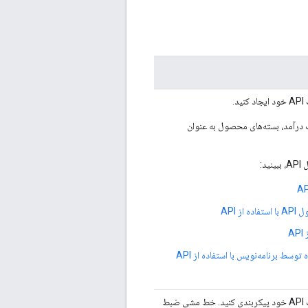
کاربری Classic Edge و API کسب درآمد، بسته‌های محصول به عنوان
خط مشی ضبط تراکنش را برای هر یک از محصولات API خود پیکربندی کنید. خط مشی ضبط