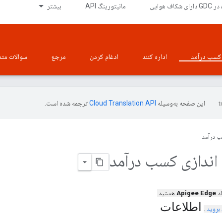
ی
مانیتورینگ API
بیشتر
کسب درآمد
اداره کنند
ادغام کردن
مرجع
سوالات متد
این صفحه به‌وسیله
ترجمه شده است.
 درآمد
 اندازی کسب درآمد
اد
Apigee Edge
هستید.
اطلاعات
بروید
.