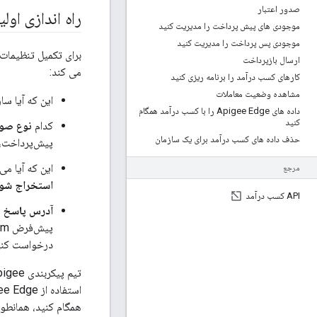
صدور اعتبار
راه اندازی اولیه با 
موجودی های پیش پرداخت را مدیریت کنید
موجودی پس پرداخت را مدیریت کنید
ارسال بازپرداخت
می کند:
کارهای کسب درآمد را برنامه ریزی کنید
مشاهده وضعیت معاملات
این که آیا س
داده های Apigee Edge را با کسب درآمد همگام
کنید
کدام
نوع صور
حذف داده های کسب درآمد برای یک سازمان
پیش‌پرداخت، 
این که آیا م
مرجع
استخراج شو
API کسب درآمد
آدرس پاسخ ا
درخواست کنی
همگام کنید، همانطور