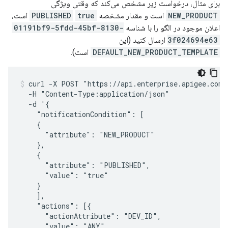
برای مثال، درخواست زیر مشخص می‌کند که وقتی ویژگی
NEW_PRODUCT
است و مقدار مشخصه
true
PUBLISHED
است،
اعلان موجود در الگو را با شناسه
01191bf9-5fdd-45bf-8130-
3f024694e63
ارسال کنید (این
DEFAULT_NEW_PRODUCT_TEMPLATE
است).
curl -X POST "https://api.enterprise.apigee.com/
  -H "Content-Type:application/json"

  -d '{

    "notificationCondition": [

    {

      "attribute": "NEW_PRODUCT"

    },

    {

      "attribute": "PUBLISHED",

      "value": "true"

    }

    ],

    "actions": [{

      "actionAttribute": "DEV_ID",

      "value": "ANY",
