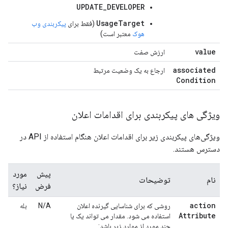
UPDATE_DEVELOPER
UsageTarget
(فقط برای
پیکربندی وب
هوک
معتبر است)
value
ارزش صفت
A
associated
ارجاع به یک وضعیت مرتبط
A
Condition
ویژگی های پیکربندی برای اقدامات اعلان
ویژگی‌های پیکربندی زیر برای اقدامات اعلان هنگام استفاده از API در
دسترس هستند.
پیش
مورد
نام
توضیحات
فرض
نیاز؟
action
روشی که برای شناسایی گیرنده اعلان
N/A
بله
Attribute
استفاده می شود. مقدار می تواند یک یا
چند مورد از موارد زیر باشد: