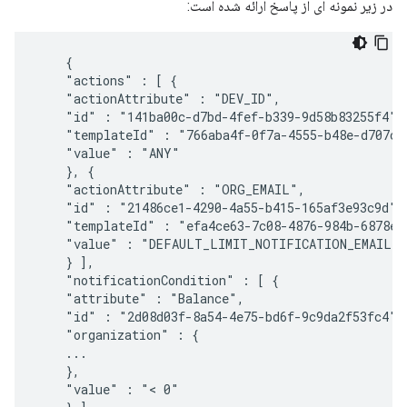
در زیر نمونه ای از پاسخ ارائه شده است:
    {

    "actions" : [ {

    "actionAttribute" : "DEV_ID",

    "id" : "141ba00c-d7bd-4fef-b339-9d58b83255f4",

    "templateId" : "766aba4f-0f7a-4555-b48e-d707c48
    "value" : "ANY"

    }, {

    "actionAttribute" : "ORG_EMAIL",

    "id" : "21486ce1-4290-4a55-b415-165af3e93c9d",

    "templateId" : "efa4ce63-7c08-4876-984b-6878ec4
    "value" : "DEFAULT_LIMIT_NOTIFICATION_EMAIL"

    } ],

    "notificationCondition" : [ {

    "attribute" : "Balance",

    "id" : "2d08d03f-8a54-4e75-bd6f-9c9da2f53fc4",

    "organization" : {

    ...

    },

    "value" : "< 0"
