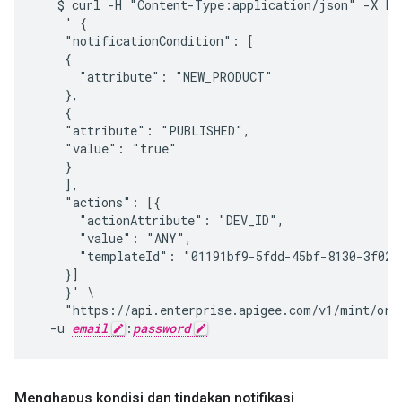
   $ curl -H "Content-Type:application/json" -X POS
    ' {

    "notificationCondition": [

    {

      "attribute": "NEW_PRODUCT"

    },

    {

    "attribute": "PUBLISHED",

    "value": "true"

    }

    ],

    "actions": [{

      "actionAttribute": "DEV_ID",

      "value": "ANY",

      "templateId": "01191bf9-5fdd-45bf-8130-3f0246
    }]

    }' \

    "https://api.enterprise.apigee.com/v1/mint/orga
  -u 
email
:
password
Menghapus kondisi dan tindakan notifikasi