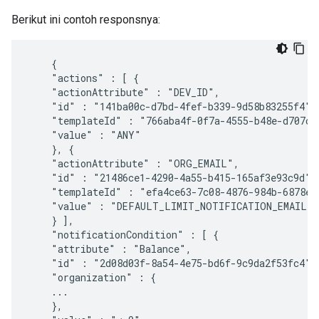
Berikut ini contoh responsnya:
    {

    "actions" : [ {

    "actionAttribute" : "DEV_ID",

    "id" : "141ba00c-d7bd-4fef-b339-9d58b83255f4",

    "templateId" : "766aba4f-0f7a-4555-b48e-d707c48
    "value" : "ANY"

    }, {

    "actionAttribute" : "ORG_EMAIL",

    "id" : "21486ce1-4290-4a55-b415-165af3e93c9d",

    "templateId" : "efa4ce63-7c08-4876-984b-6878ec4
    "value" : "DEFAULT_LIMIT_NOTIFICATION_EMAIL"

    } ],

    "notificationCondition" : [ {

    "attribute" : "Balance",

    "id" : "2d08d03f-8a54-4e75-bd6f-9c9da2f53fc4",

    "organization" : {

    ...

    },
