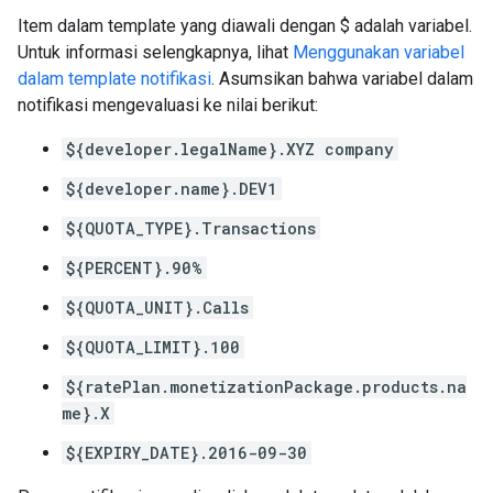
Item dalam template yang diawali dengan $ adalah variabel.
Untuk informasi selengkapnya, lihat
Menggunakan variabel
dalam template notifikasi
. Asumsikan bahwa variabel dalam
notifikasi mengevaluasi ke nilai berikut:
${developer.legalName}.XYZ company
${developer.name}.DEV1
${QUOTA_TYPE}.Transactions
${PERCENT}.90%
${QUOTA_UNIT}.Calls
${QUOTA_LIMIT}.100
${ratePlan.monetizationPackage.products.na
me}.X
${EXPIRY_DATE}.2016-09-30