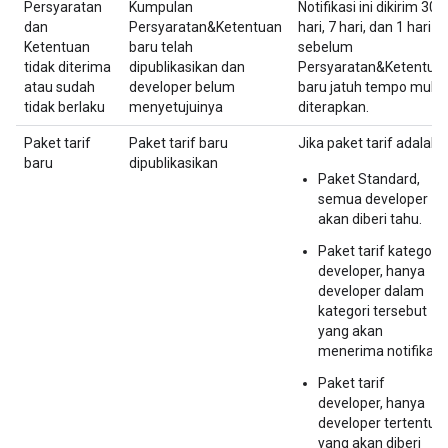
Persyaratan
Kumpulan
Notifikasi ini dikirim 30
dan
Persyaratan&Ketentuan
hari, 7 hari, dan 1 hari
Ketentuan
baru telah
sebelum
tidak diterima
dipublikasikan dan
Persyaratan&Ketentua
atau sudah
developer belum
baru jatuh tempo mulai
tidak berlaku
menyetujuinya
diterapkan.
Paket tarif
Paket tarif baru
Jika paket tarif adalah:
baru
dipublikasikan
Paket Standard,
semua developer
akan diberi tahu.
Paket tarif kategori
developer, hanya
developer dalam
kategori tersebut
yang akan
menerima notifikasi.
Paket tarif
developer, hanya
developer tertentu
yang akan diberi