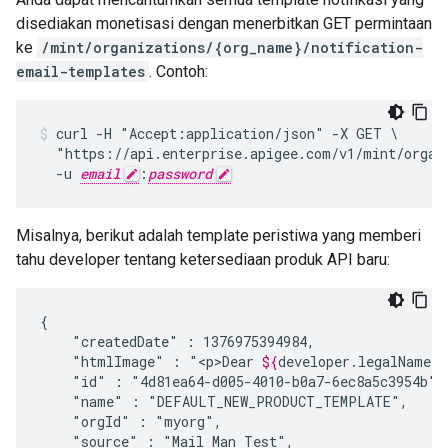
disediakan monetisasi dengan menerbitkan GET permintaan
ke
/mint/organizations/{org_name}/notification-
email-templates
. Contoh:
curl -H "Accept:application/json" -X GET \

  "https://api.enterprise.apigee.com/v1/mint/organi
  -u 
email
:
password
Misalnya, berikut adalah template peristiwa yang memberi
tahu developer tentang ketersediaan produk API baru:
"createdDate"
:
"htmlImage"
:
"<p>Dear
${
developer
.
legalName
}
"id"
:
"name"
:
"orgId"
:
"source"
:
"Mail
Man