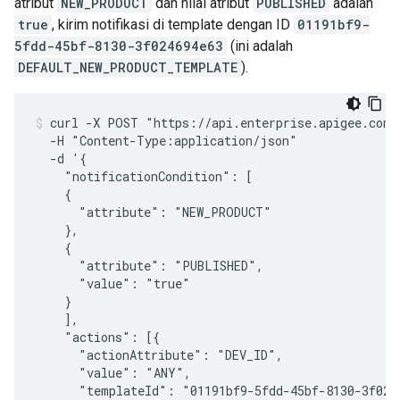
atribut
NEW_PRODUCT
dan nilai atribut
PUBLISHED
adalah
true
, kirim notifikasi di template dengan ID
01191bf9-
5fdd-45bf-8130-3f024694e63
(ini adalah
DEFAULT_NEW_PRODUCT_TEMPLATE
).
curl -X POST "https://api.enterprise.apigee.com/
  -H "Content-Type:application/json"

  -d '{

    "notificationCondition": [

    {

      "attribute": "NEW_PRODUCT"

    },

    {

      "attribute": "PUBLISHED",

      "value": "true"

    }

    ],

    "actions": [{

      "actionAttribute": "DEV_ID",

      "value": "ANY",

      "templateId": "01191bf9-5fdd-45bf-8130-3f0246