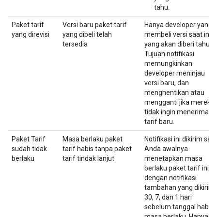
tahu.
Paket tarif
Versi baru paket tarif
Hanya developer yang
yang direvisi
yang dibeli telah
membeli versi saat ini
tersedia
yang akan diberi tahu.
Tujuan notifikasi
memungkinkan
developer meninjau
versi baru, dan
menghentikan atau
mengganti jika mereka
tidak ingin menerima
tarif baru.
Paket Tarif
Masa berlaku paket
Notifikasi ini dikirim saa
sudah tidak
tarif habis tanpa paket
Anda awalnya
berlaku
tarif tindak lanjut
menetapkan masa
berlaku paket tarif ini,
dengan notifikasi
tambahan yang dikirim
30, 7, dan 1 hari
sebelum tanggal habis
masa berlaku. Hanya