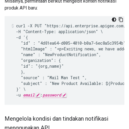
Misalnya, permintaan berikut mengedit konten notifikasi
produk API baru:
curl -X PUT "https://api.enterprise.apigee.com/v
  -H "Content-Type: application/json" \

  -d '{

    "id" : "4d81ea64-d005-4010-b0a7-6ec8a5c3954b",

    "htmlImage" : "<p>Exciting news, we have added
    "name" : "NewProductNotification",

    "organization": {

    "id": "{org_name}"

    },

    "source" : "Mail Man Test ",

    "subject" : "New Product Available: ${Product.
  }' \

  -u 
email
:
password
Mengelola kondisi dan tindakan notifikasi
menggunakan API