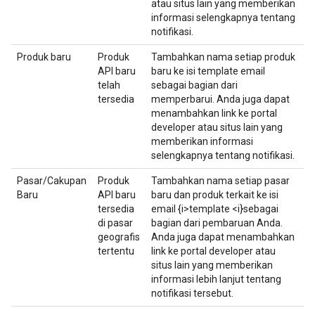
atau situs lain yang memberikan
informasi selengkapnya tentang
notifikasi.
Produk baru
Produk
Tambahkan nama setiap produk
API baru
baru ke isi template email
telah
sebagai bagian dari
tersedia
memperbarui. Anda juga dapat
menambahkan link ke portal
developer atau situs lain yang
memberikan informasi
selengkapnya tentang notifikasi.
Pasar/Cakupan
Produk
Tambahkan nama setiap pasar
Baru
API baru
baru dan produk terkait ke isi
tersedia
email {i>template <i}sebagai
di pasar
bagian dari pembaruan Anda.
geografis
Anda juga dapat menambahkan
tertentu
link ke portal developer atau
situs lain yang memberikan
informasi lebih lanjut tentang
notifikasi tersebut.