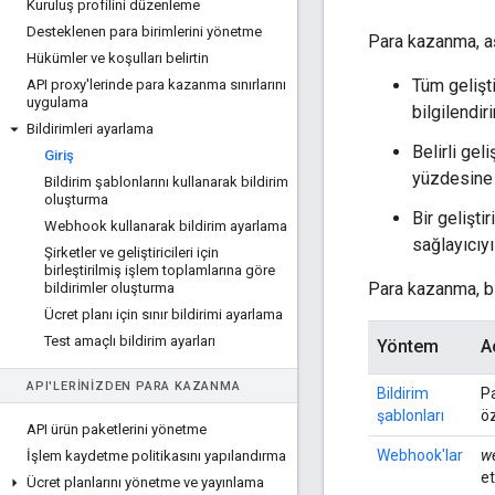
Kuruluş profilini düzenleme
Desteklenen para birimlerini yönetme
Para kazanma, aş
Hükümler ve koşulları belirtin
Tüm gelişti
API proxy'lerinde para kazanma sınırlarını
uygulama
bilgilendirir
Bildirimleri ayarlama
Belirli gel
Giriş
yüzdesine u
Bildirim şablonlarını kullanarak bildirim
oluşturma
Bir gelişti
Webhook kullanarak bildirim ayarlama
sağlayıcıyı
Şirketler ve geliştiricileri için
birleştirilmiş işlem toplamlarına göre
Para kazanma, bi
bildirimler oluşturma
Ücret planı için sınır bildirimi ayarlama
Test amaçlı bildirim ayarları
Yöntem
A
API'LERINIZDEN PARA KAZANMA
Bildirim
Pa
şablonları
öz
API ürün paketlerini yönetme
Webhook'lar
w
İşlem kaydetme politikasını yapılandırma
et
Ücret planlarını yönetme ve yayınlama