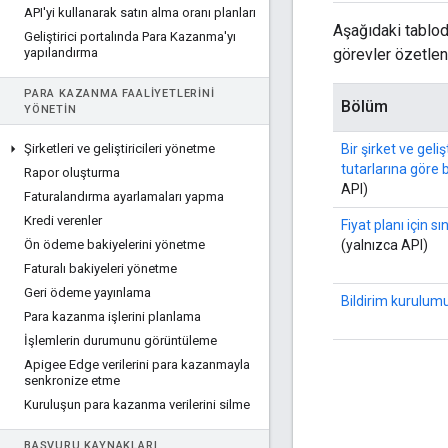
API'yi kullanarak satın alma oranı planları
Aşağıdaki tablod
Geliştirici portalında Para Kazanma'yı
yapılandırma
görevler özetlen
PARA KAZANMA FAALIYETLERINI
Bölüm
YÖNETIN
Şirketleri ve geliştiricileri yönetme
Bir şirket ve geli
tutarlarına göre 
Rapor oluşturma
API)
Faturalandırma ayarlamaları yapma
Kredi verenler
Fiyat planı için sı
Ön ödeme bakiyelerini yönetme
(yalnızca API)
Faturalı bakiyeleri yönetme
Geri ödeme yayınlama
Bildirim kurulum
Para kazanma işlerini planlama
İşlemlerin durumunu görüntüleme
Apigee Edge verilerini para kazanmayla
senkronize etme
Kuruluşun para kazanma verilerini silme
BAŞVURU KAYNAKLARI