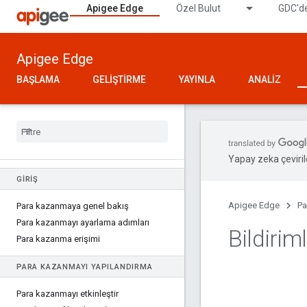
Apigee Edge
Özel Bulut
GDC'de
Apigee Edge
BAŞLAMA
GELIŞTIRME
YAYINLA
ANALIZ
Yapay zeka çevirile
GIRIŞ
Apigee Edge
Pa
Para kazanmaya genel bakış
Para kazanmayı ayarlama adımları
Bildirim
Para kazanma erişimi
PARA KAZANMAYI YAPILANDIRMA
Para kazanmayı etkinleştir