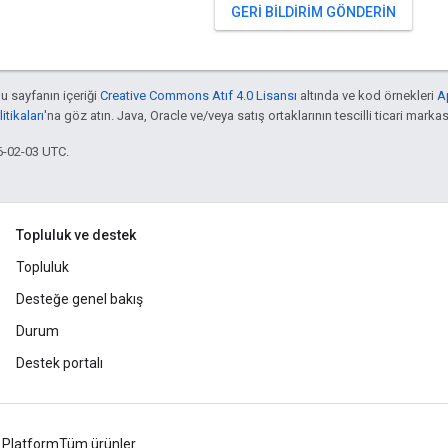
GERI BILDIRIM GÖNDERIN
bu sayfanın içeriği
Creative Commons Atıf 4.0 Lisansı
altında ve kod örnekleri
A
tikaları
'na göz atın. Java, Oracle ve/veya satış ortaklarının tescilli ticari markas
6-02-03 UTC.
Topluluk ve destek
Topluluk
Desteğe genel bakış
Durum
Destek portalı
 Platform
Tüm ürünler