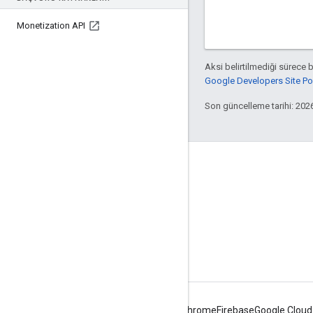
Monetization API
Aksi belirtilmediği sürece 
Google Developers Site Poli
Son güncelleme tarihi: 202
Apigee hakkında
We're part of Google
Etkinlikler
İş Ortakları
e-Kitaplar ve web yayınları
Android
Chrome
Firebase
Google Cloud