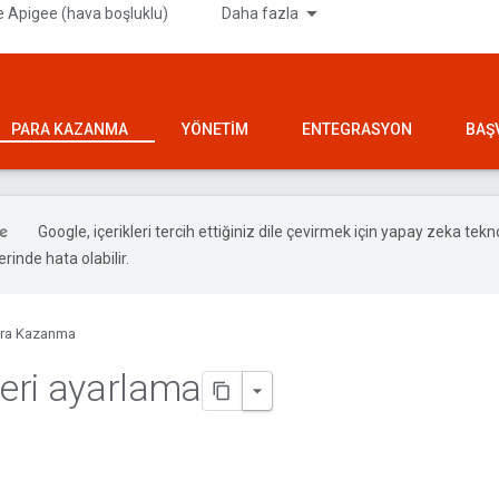
 Apigee (hava boşluklu)
Daha fazla
PARA KAZANMA
YÖNETIM
ENTEGRASYON
BAŞ
Google, içerikleri tercih ettiğiniz dile çevirmek için yapay zeka teknol
rinde hata olabilir.
ra Kazanma
leri ayarlama