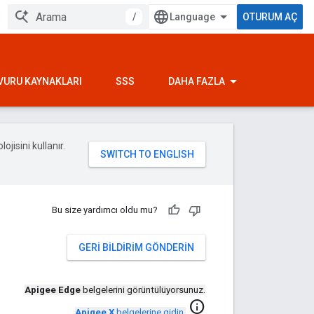
/
OTURUM AÇ
VURU KAYNAKLARI
SSS
DAHA FAZLA
ojisini kullanır.
Bu size yardımcı oldu mu?
GERI BILDIRIM GÖNDERIN
Apigee Edge
belgelerini görüntülüyorsunuz.
info
Apigee X
belgelerine gidin
.