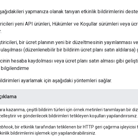
ağıdakileri yapmanıza olanak tanıyan etkinlik bildirimlerini deste
ricileri yeni API ürünleri, Hükümler ve Koşullar sürümleri veya ücre
.
iştiricileri, bir ücret planının yeni bir düzeltmesinin yayınlanması v
laşılması (düzenlenebilir bir bildirim ücret planı satın aldılarsa) 
ricinin hesaba kaydolması veya ücret planı satın alması gibi geliştir
 bilgilendirme
ldirimleri ayarlamak için aşağıdaki yöntemleri sağlar.
çıklama
ra kazanma, çeşitli bildirim türleri için örnek metinleri tanımlayan bir dizi
elleştirir ve gönderilecek bildirimleri tetikleyen koşulları yapılandırırsınız.
ebhook
, bir etkinlik tarafından tetiklenen bir HTTP geri çağırma işleyicis
kinlik bildirimlerini işlemek için yapılandırabilirsiniz.