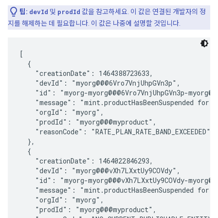
팁:
devId
및
prodId
값을 참고하세요. 이 값은 연결된 개발자의 정
지를 해제하는 데 필요합니다. 이 값은 나중에 설명할 것입니다.
[

  {

    "creationDate": 1464388723633,

    "devId": "myorg@@@6Vro7VnjUhpGVn3p",

    "id": "myorg-myorg@@@6Vro7VnjUhpGVn3p-myorg@@@
    "message": "mint.productHasBeenSuspended for m
    "orgId": "myorg",

    "prodId": "myorg@@@myproduct",

    "reasonCode": "RATE_PLAN_RATE_BAND_EXCEEDED"

  },

  {

    "creationDate": 1464022846293,

    "devId": "myorg@@@vXh7LXxtUy9COVdy",

    "id": "myorg-myorg@@@vXh7LXxtUy9COVdy-myorg@@
    "message": "mint.productHasBeenSuspended for m
    "orgId": "myorg",

    "prodId": "myorg@@@myproduct",
