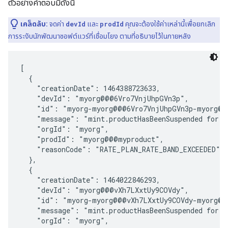
ตัวอย่างคำตอบมีดังนี้
เคล็ดลับ:
จดค่า
devId
และ
prodId
คุณจะต้องใช้ค่าเหล่านี้เพื่อยกเลิก
การระงับนักพัฒนาซอฟต์แวร์ที่เชื่อมโยง ตามที่อธิบายไว้ในภายหลัง
[

  {

    "creationDate": 1464388723633,

    "devId": "myorg@@@6Vro7VnjUhpGVn3p",

    "id": "myorg-myorg@@@6Vro7VnjUhpGVn3p-myorg@@@
    "message": "mint.productHasBeenSuspended for m
    "orgId": "myorg",

    "prodId": "myorg@@@myproduct",

    "reasonCode": "RATE_PLAN_RATE_BAND_EXCEEDED"

  },

  {

    "creationDate": 1464022846293,

    "devId": "myorg@@@vXh7LXxtUy9COVdy",

    "id": "myorg-myorg@@@vXh7LXxtUy9COVdy-myorg@@
    "message": "mint.productHasBeenSuspended for m
    "orgId": "myorg",
