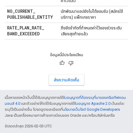
ค่าไว้แล้ว
NO
_
CURRENT
_
นักพัฒนาแอปยังไม่ได้ยอมรับ (สมัครใช้
PUBLISHABLE
_
ENTITY
บริการ) แพ็กเกจราคา
RATE
_
PLAN
_
RATE
_
ถึงขีดจำกัดที่กำหนดค่าไว้ของช่วงระดับ
BAND
_
EXCEEDED
เสียงสุดท้ายแล้ว
ข้อมูลนี้มีประโยชน์ไหม
ส่งความคิดเห็น
เนื้อหาของหน้าเว็บนี้ได้รับอนุญาตภายใต้
ใบอนุญาตที่ต้องระบุที่มาของครีเอทีฟคอม
มอนส์ 4.0
และตัวอย่างโค้ดได้รับอนุญาตภายใต้
ใบอนุญาต Apache 2.0
เว้นแต่จะ
ระบุไว้เป็นอย่างอื่น โปรดดูรายละเอียดที่
นโยบายเว็บไซต์ Google Developers
Java เป็นเครื่องหมายการค้าจดทะเบียนของ Oracle และ/หรือบริษัทในเครือ
อัปเดตล่าสุด 2026-02-03 UTC