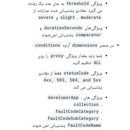
ویژگی
threshold
به جای عدد یک رشته
می گیرد. مقادیر پشتیبانی شده عبارتند از:
moderate
،
slight
​​و
severe
.
ویژگی‌های
durationSeconds
و
comparator
پشتیبانی نمی‌شوند.
در عنصر
dimensions
آرایه
conditions
:
شما باید مقدار ویژگی
proxy
را روی
ALL
تنظیم کنید.
ویژگی
statusCode
فقط از مقادیر
4xx, 503, 504, and 5xx
پشتیبانی می کند.
ویژگی های
،
developerApp
collection
،
faultCodeCategory
،
faultCodeSubCategory
،
faultCodeName
پشتیبانی نمی شوند.