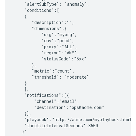
     "alertSubType": "anomaly",

     "conditions":[

     {

        "description":"",

        "dimensions":{

            "org":"myorg",

            "env":"prod",

            "proxy":"ALL",

            "region":"ANY",

            "statusCode":"5xx"

        },

        "metric":"count",

        "threshold": "moderate"

     }

     ],

     "notifications":[{

         "channel":"email",

         "destination":"ops@acme.com"

     }],

     "playbook":"http://acme.com/myplaybook.html",
     "throttleIntervalSeconds":3600
