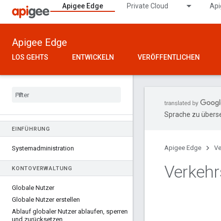
Apigee Edge
Private Cloud
Api
Apigee Edge
LOS GEHTS
ENTWICKELN
VERÖFFENTLICHEN
Sprache zu überse
EINFÜHRUNG
Apigee Edge
Ve
Systemadministration
Verkehr
KONTOVERWALTUNG
Globale Nutzer
Globale Nutzer erstellen
Ablauf globaler Nutzer ablaufen
,
sperren
und zurücksetzen