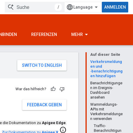
/
ANMELDEN
INBINDEN
REFERENZEN
MEHR
Auf dieser Seite
Verkehrsmeldung
en und
‑benachrichtigung
en hinzufügen
Benachrichtigunge
n im Ereignis-
War das hilfreich?
Dashboard
ansehen
Warnmeldungs-
FEEDBACK GEBEN
APIs mit
Verkehrsmeldunge
n verwenden
de die Dokumentation zu
Apigee Edge
.
Traffic-
info
Benachrichtigun
Zur Dokumentation zu
Apigee X