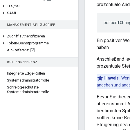
prozentuale Änd
TLS
/
SSL
SAML
percentChan
MANAGEMENT API-ZUGRIFF
Zugriff authentifizieren
Ein positiver W
Token-Dienstprogramme
haben.
API-Referenz
Anschließend leg
ROLLENREFERENZ
prozentuale Ste
Integrierte Edge-Rollen
Hinweis
: Wen
Systemadministratorrolle
angeben und angeb
Schreibgeschützte
Systemadministratorrolle
Bevor Sie diesen
übereinstimmt. 
bestimmten Spitz
sollten keine Be
Steigerung des s