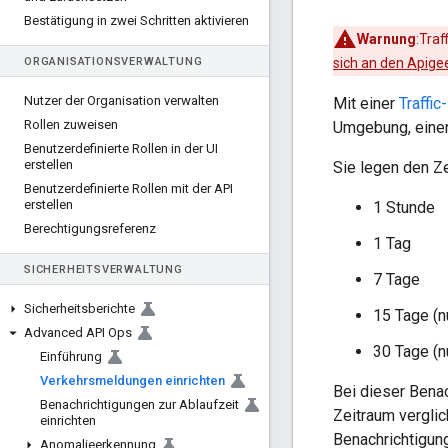
Bestätigung in zwei Schritten aktivieren
Warnung
:Traf
ORGANISATIONSVERWALTUNG
sich an den Apig
Nutzer der Organisation verwalten
Mit einer
Traffic
Rollen zuweisen
Umgebung, einen
Benutzerdefinierte Rollen in der UI
erstellen
Sie legen den Z
Benutzerdefinierte Rollen mit der API
erstellen
1 Stunde
Berechtigungsreferenz
1 Tag
SICHERHEITSVERWALTUNG
7 Tage
Sicherheitsberichte
15 Tage (n
Advanced API Ops
30 Tage (n
Einführung
Verkehrsmeldungen einrichten
Bei dieser Benac
Benachrichtigungen zur Ablaufzeit
Zeitraum vergli
einrichten
Benachrichtigung
Anomalieerkennung