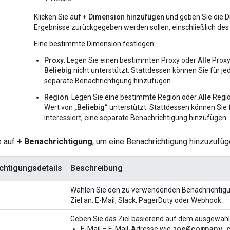
Klicken Sie auf
+ Dimension hinzufügen
und geben Sie die Di
Ergebnisse zurückgegeben werden sollen, einschließlich des
Eine bestimmte Dimension festlegen:
Proxy
: Legen Sie einen bestimmten Proxy oder
Alle
Proxy
Beliebig
nicht unterstützt. Stattdessen können Sie für jede
separate Benachrichtigung hinzufügen.
Region
: Legen Sie eine bestimmte Region oder
Alle
Regio
Wert von
„Beliebig“
unterstützt. Stattdessen können Sie f
interessiert, eine separate Benachrichtigung hinzufügen.
e auf
+ Benachrichtigung
, um eine Benachrichtigung hinzuzufüg
chtigungsdetails
Beschreibung
Wählen Sie den zu verwendenden Benachrichtigu
Ziel an: E-Mail, Slack, PagerDuty oder Webhook.
Geben Sie das Ziel basierend auf dem ausgewähl
joe@company.
E-Mail – E-Mail-Adresse wie