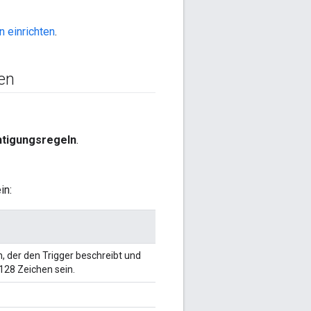
n einrichten
.
en
htigungsregeln
.
in:
 der den Trigger beschreibt und
 128 Zeichen sein.