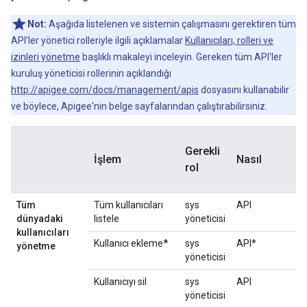
Not:
Aşağıda listelenen ve sistemin çalışmasını gerektiren tüm
API'ler yönetici rolleriyle ilgili açıklamalar
Kullanıcıları, rolleri ve
izinleri yönetme
başlıklı makaleyi inceleyin. Gereken tüm API'ler
kuruluş yöneticisi rollerinin açıklandığı
http://apigee.com/docs/management/apis
dosyasını kullanabilir
ve böylece, Apigee'nin belge sayfalarından çalıştırabilirsiniz.
Gerekli
İşlem
Nasıl
rol
Tüm
Tüm kullanıcıları
sys
API
dünyadaki
listele
yöneticisi
kullanıcıları
Kullanıcı ekleme
*
sys
API*
yönetme
yöneticisi
Kullanıcıyı sil
sys
API
yöneticisi