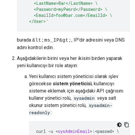
    <LastName>Bar</LastName> \
    <Password>myPword</Password> \
    <EmailId>foo@bar.com</EmailId> \
  </User>'
burada
, IP'dir adresini veya DNS
&lt;ms_IP&gt;
adını kontrol edin.
Aşağıdakilerin birini veya her ikisini birden yaparak
yeni kullanıcıyı bir role atayın:
Yeni kullanıcı sistem yöneticisi olarak işlev
görecekse
sistem yöneticisi
, kullanıcıyı
sisteme eklemek için aşağıdaki API çağrısını
kullanır yönetici rolü,
sysadmin
veya salt
okunur sistem yönetici rolü,
sysadmin-
readonly
:
curl
-
u
<
sysAdminEmail
>
:
<
passwd
>
\