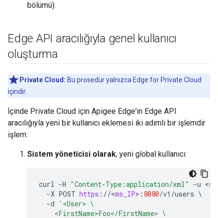
bölümü).
Edge API aracılığıyla genel kullanıcı
oluşturma
Private Cloud:
Bu prosedür yalnızca Edge for Private Cloud
içindir.
İçinde Private Cloud için Apigee Edge'in Edge API
aracılığıyla yeni bir kullanıcı eklemesi iki adımlı bir işlemdir
işlem:
Sistem yöneticisi olarak
, yeni global kullanıcı:
curl
-
H
"Content-Type:application/xml"
-
u
<
sy
-
X
POST
https
:
//
<
ms_IP
>
:
8080
/
v1
/
users
\
-
d
'<User> \
    <FirstName>Foo</FirstName> \