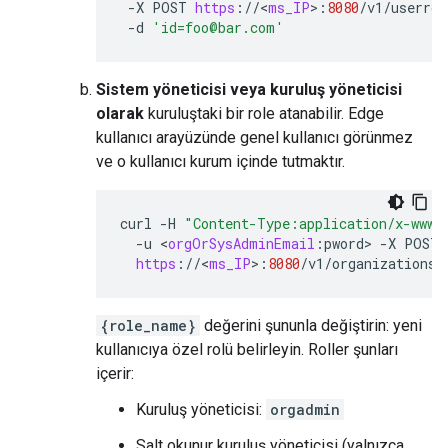
-
X
POST
https
:
//
<
ms_IP
>
:
8080
/
v1
/
userrol
-
d
'id=foo@bar.com'
Sistem yöneticisi veya kuruluş yöneticisi
olarak
kuruluştaki bir role atanabilir. Edge
kullanıcı arayüzünde genel kullanıcı görünmez
ve o kullanıcı kurum içinde tutmaktır.
curl
-
H
"Content-Type:application/x-www-
-
u
<
orgOrSysAdminEmail
:
pword
>
-
X
POST
https
:
//
<
ms_IP
>
:
8080
/
v1
/
organizations
/
{role_name}
değerini şununla değiştirin: yeni
kullanıcıya özel rolü belirleyin. Roller şunları
içerir:
Kuruluş yöneticisi:
orgadmin
Salt okunur kuruluş yöneticisi (yalnızca