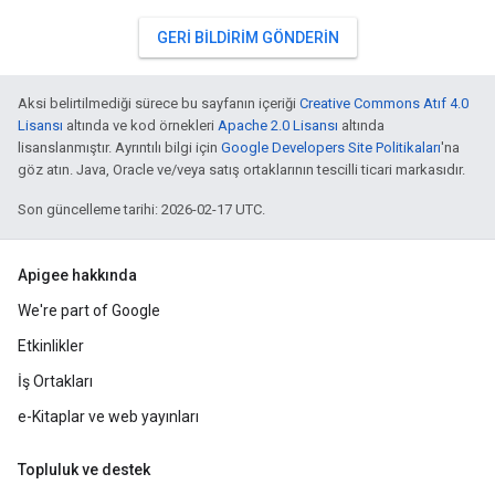
GERI BILDIRIM GÖNDERIN
Aksi belirtilmediği sürece bu sayfanın içeriği
Creative Commons Atıf 4.0
Lisansı
altında ve kod örnekleri
Apache 2.0 Lisansı
altında
lisanslanmıştır. Ayrıntılı bilgi için
Google Developers Site Politikaları
'na
göz atın. Java, Oracle ve/veya satış ortaklarının tescilli ticari markasıdır.
Son güncelleme tarihi: 2026-02-17 UTC.
Apigee hakkında
We're part of Google
Etkinlikler
İş Ortakları
e-Kitaplar ve web yayınları
Topluluk ve destek