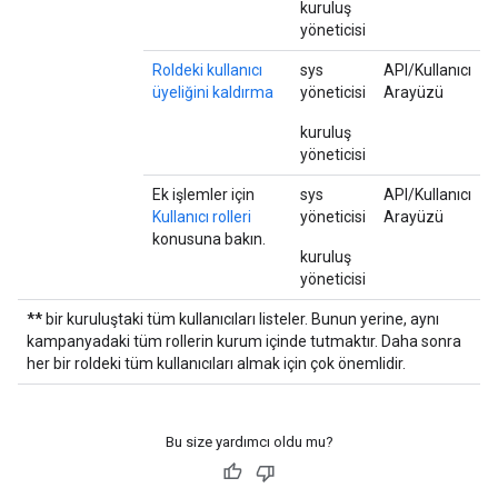
kuruluş
yöneticisi
Roldeki kullanıcı
sys
API/Kullanıcı
üyeliğini kaldırma
yöneticisi
Arayüzü
kuruluş
yöneticisi
Ek işlemler için
sys
API/Kullanıcı
Kullanıcı rolleri
yöneticisi
Arayüzü
konusuna bakın.
kuruluş
yöneticisi
**
bir kuruluştaki tüm kullanıcıları listeler. Bunun yerine, aynı
kampanyadaki tüm rollerin kurum içinde tutmaktır. Daha sonra
her bir roldeki tüm kullanıcıları almak için çok önemlidir.
Bu size yardımcı oldu mu?