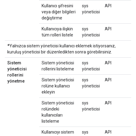
Kullanıcı şifresini
sys
API
veya diğer bilgileri
yöneticisi
değiştirme
Kullanıcıya ilişkin
sys
API
tüm rolleri listele
yöneticisi
*
Yalnızca sistem yöneticisi kullanıcı eklemek istiyorsanız,
kuruluş yöneticisi bir düzenledikten sonra görebilirsiniz.
Sistem
Sistem yöneticisi
sys
API
yöneticisi
rollerini listeleme
yöneticisi
rollerini
Sistem yöneticisi
sys
API
yönetme
rolüne kullanıcı
yöneticisi
ekleyin
Sistem yöneticisi
sys
API
rolündeki
yöneticisi
kullanıcıları
listeleme
Kullanıcıyı sistem
sys
API