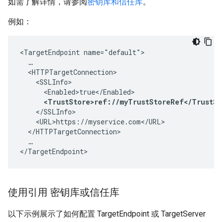
如需了解详情，请参阅
密钥库和信任库
。
例如：
<TargetEndpoint name="default">

  …

  <HTTPTargetConnection>

    <SSLInfo>

      <Enabled>true</Enabled>

<TrustStore>ref://myTrustStoreRef</TrustSt
    </SSLInfo>

    <URL>https://myservice.com</URL>

  </HTTPTargetConnection>

  …

</TargetEndpoint>
使用引用 密钥库或信任库
以下示例展示了如何配置 TargetEndpoint 或 TargetServer