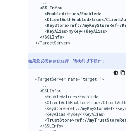
  ...

<SSLInfo>

    <Enabled>true</Enabled>

    <ClientAuthEnabled>true</ClientAuth
    <KeyStore>ref://myKeyStoreRef</KeyS
    <KeyAlias>myKey</KeyAlias>

  </SSLInfo>
</TargetServer>
如果您必须创建信任库，请执行以下操作：
<TargetServer name="target1">

  ...

  <SSLInfo>

    <Enabled>true</Enabled>

    <ClientAuthEnabled>true</ClientAuthEn
    <KeyStore>ref://myKeyStoreRef</KeySto
    <KeyAlias>myKey</KeyAlias>

<TrustStore>ref://myTrustStoreRef<
  </SSLInfo>
