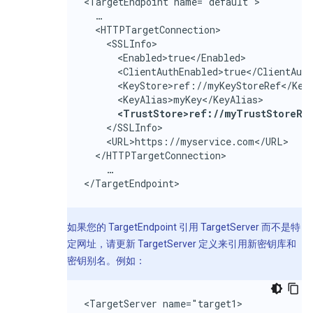
<TargetEndpoint name="default">

  …

  <HTTPTargetConnection>

    <SSLInfo>

      <Enabled>true</Enabled>

      <ClientAuthEnabled>true</ClientAuth
      <KeyStore>ref://myKeyStoreRef</KeyS
      <KeyAlias>myKey</KeyAlias>

<TrustStore>ref://myTrustStoreRe
    </SSLInfo>

    <URL>https://myservice.com</URL>

  </HTTPTargetConnection>

    …

</TargetEndpoint>
如果您的 TargetEndpoint 引用 TargetServer 而不是特
定网址，请更新 TargetServer 定义来引用新密钥库和
密钥别名。例如：
<TargetServer name="target1>
