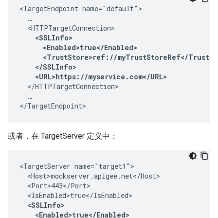
<TargetEndpoint name="default">

  …

  <HTTPTargetConnection>

<SSLInfo>

      <Enabled>true</Enabled>

      <TrustStore>ref://myTrustStoreRef</TrustSto
    </SSLInfo>

    <URL>https://myservice.com</URL>
  </HTTPTargetConnection>

  …

</TargetEndpoint>
或者，在 TargetServer 定义中：
<TargetServer name="target1">

  <Host>mockserver.apigee.net</Host>

  <Port>443</Port>

  <IsEnabled>true</IsEnabled>

<SSLInfo>

    <Enabled>true</Enabled>
