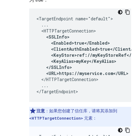
<TargetEndpoint name="default">

  ...

  <HTTPTargetConnection>

<SSLInfo>

      <Enabled>true</Enabled>

      <ClientAuthEnabled>true</ClientAu
      <KeyStore>ref://myKeyStoreRef</Ke
      <KeyAlias>myKey</KeyAlias>

    </SSLInfo>

    <URL>https://myservice.com</URL>
  </HTTPTargetConnection>

  ...

</TargetEndpoint>
注意
：如果您创建了信任库，请将其添加到
<HTTPTargetConnection>
元素：