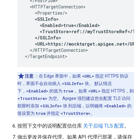
  </PostFlow>

  <HTTPTargetConnection>

    <Properties/>

<SSLInfo>

      <Enabled>true</Enabled>

      <TrustStore>ref://myTrustStoreRef</Tru
    </SSLInfo>

    <URL>https://mocktarget.apigee.net</URL
  </HTTPTargetConnection>

</TargetEndpoint>
注意
：在 Edge 界面中，如果
<URL>
指定 HTTPS 协议
时，界面不会自动插入
<SSLInfo>
块。 默认情况
下，
<Enabled>
的值为
true
， 如果
<URL>
指定 HTTPS，则
<TrustStore>
为空。 Apigee 强烈建议您在配置 TLS 访问
权限时添加
<SSLInfo>
块 到后端，以明确将
<Enabled>
的
值设置为
true
并指定
<TrustStore>
。
按照下文中的说明配置信任库
关于后端 TLS 配置
。
做出更改并保存代理。如果 API 代理已部署，请保存