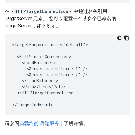
在
<HTTPTargetConnection>
中通过名称引用
TargetServer 元素。 您可以配置一个或多个已命名的
TargetServer，如下所示。
<TargetEndpoint name="default">

  ...

  <HTTPTargetConnection>

    <LoadBalancer>

      <Server name="target1" />

      <Server name="target2" />

    </LoadBalancer>

    <Path>/test</Path>

  </HTTPTargetConnection>

  ...

</TargetEndpoint>
请参阅
负载均衡 后端服务器
了解详情。