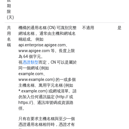
效
期
限
(天)
共
機構的通用名稱 (CN) 可識別完整
不適用
是
用
網域名稱 。通常由主機和網域名
名
稱組成。 例如
稱
api.enterprise.apigee.com、
www.apigee.com 等。長度上限
為 64 個字元。
視
憑證類型
而定，CN 可以是屬於
同一個網域 (例如
example.com、
www.example.com) 的一或多個
主機名稱、萬用字元名稱 (例如
*.example.com) 或網域清單。請
勿加入任何通訊協定 (http:// 或
https://)、通訊埠號碼或資源路
徑。
只有在要求主機名稱與至少一個
憑證通用名稱相符時，憑證才有