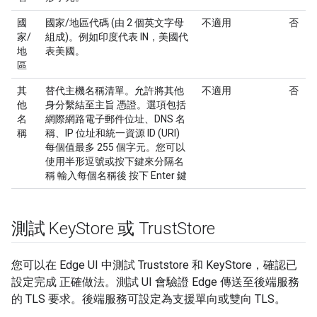
國
國家/地區代碼 (由 2 個英文字母
不適用
否
家/
組成)。例如印度代表 IN，美國代
地
表美國。
區
其
替代主機名稱清單。允許將其他
不適用
否
他
身分繫結至主旨 憑證。選項包括
名
網際網路電子郵件位址、DNS 名
稱
稱、IP 位址和統一資源 ID (URI)
每個值最多 255 個字元。您可以
使用半形逗號或按下鍵來分隔名
稱 輸入每個名稱後 按下 Enter 鍵
測試 Key
Store 或 Trust
Store
您可以在 Edge UI 中測試 Truststore 和 KeyStore，確認已
設定完成 正確做法。測試 UI 會驗證 Edge 傳送至後端服務
的 TLS 要求。後端服務可設定為支援單向或雙向 TLS。