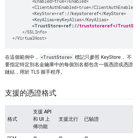
<
Enabled>true
<
/
Enabled
>
<
ClientAuthEnabled>true
<
/
ClientAuthEnabled
>
<
KeyStore>ref
:
//keystoreref</KeyStore> 
<
KeyAlias>myKeyAlias
<
/
KeyAlias
>
<
TrustStore>ref
:
//truststoreref</TrustSt
<
/
SSLInfo
>

<
/
VirtualHost
>
在這個範例中，
<TrustStore>
標記只參照 KeyStore， 不
要指定特定別名金鑰庫中的每個別名都包含一個憑證或憑證
鏈結，用於 TLS 握手程序。
支援的憑證格式
支援 API
格式
和 UI 上
支援北行
已驗證
傳功能