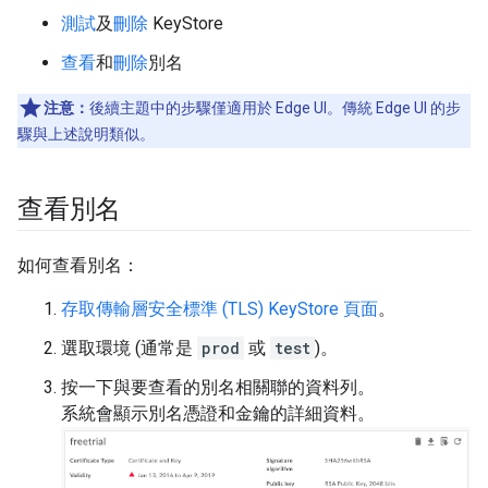
測試
及
刪除
KeyStore
查看
和
刪除
別名
注意：
後續主題中的步驟僅適用於 Edge UI。傳統 Edge UI 的步
驟與上述說明類似。
查看別名
如何查看別名：
存取傳輸層安全標準 (TLS) KeyStore 頁面
。
選取環境 (通常是
prod
或
test
)。
按一下與要查看的別名相關聯的資料列。
系統會顯示別名憑證和金鑰的詳細資料。