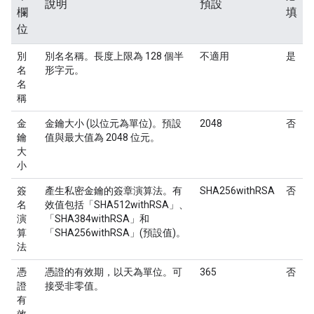
說明
預設
欄
填
位
別
別名名稱。長度上限為 128 個半
不適用
是
名
形字元。
名
稱
金
金鑰大小 (以位元為單位)。預設
2048
否
鑰
值與最大值為 2048 位元。
大
小
簽
產生私密金鑰的簽章演算法。有
SHA256withRSA
否
名
效值包括「SHA512withRSA」、
演
「SHA384withRSA」和
算
「SHA256withRSA」(預設值)。
法
憑
憑證的有效期，以天為單位。可
365
否
證
接受非零值。
有