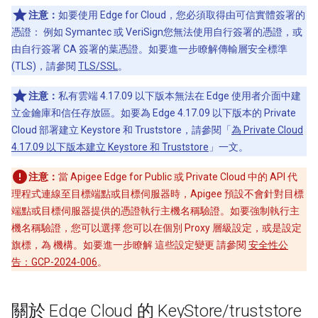
注意：
如要使用 Edge for Cloud，您必須取得由可信實體簽署的
憑證： 例如 Symantec 或 VeriSign您無法使用自行簽署的憑證，或
由自行簽署 CA 簽署的葉憑證。如要進一步瞭解傳輸層安全標準
(TLS)，請參閱
TLS/SSL
。
注意：
私有雲端 4.17.09 以下版本無法在 Edge 使用者介面中建
立金鑰庫和信任存放區。如要為 Edge 4.17.09 以下版本的 Private
Cloud 部署建立 Keystore 和 Truststore，請參閱「
為 Private Cloud
4.17.09 以下版本建立 Keystore 和 Truststore
」一文。
注意：
當 Apigee Edge for Public 或 Private Cloud 中的 API 代
理程式連線至目標端點或目標伺服器時，Apigee 預設不會針對目標
端點或目標伺服器提供的憑證執行主機名稱驗證。如要強制執行主
機名稱驗證，您可以選擇 您可以在個別 Proxy 層級設定，或是設定
旗標，為 機構。如要進一步瞭解 這些設定變更 請參閱
安全性公
告：GCP-2024-006
。
關於 Edge Cloud 的 Key
Store
/
truststore