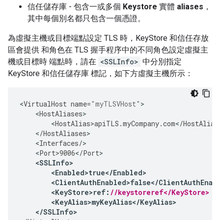
信任儲存庫 - 包含一或多個
Keystore
實體
aliases
，
其中每個別名都只包含一個憑證。
為虛擬主機或目標端點設定 TLS 時，KeyStore 和信任存放
區會提供 和角色在 TLS 握手程序中的不同角色設定虛擬主
機或目標時 端點時，請在
<SSLInfo>
中分別指定
KeyStore 和信任儲存庫 標記，如下方虛擬主機所示：
<
VirtualHost
name
=
"myTLSVHost"
>
<
HostAliases
>
<
HostAlias>apiTLS
.
myCompany
.
com
<
/
HostAlias
<
/
HostAliases
>
<
Interfaces
/
>
<
Port>9006
<
/
Port
>
<
SSLInfo
>
<
Enabled>true
<
/
Enabled
>
<
ClientAuthEnabled>false
<
/
ClientAuthEnab
<
KeyStore>ref
:
//keystoreref</KeyStore> 
<
KeyAlias>myKeyAlias
<
/
KeyAlias
>
<
/
SSLInfo
>