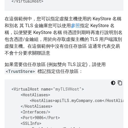
<
/
VirtualHost
>
在這個範例中，您可以指定虛擬主機使用的 KeyStore 名稱
和別名 其 TLS 金鑰庫您可以使用
參照
指定 KeyStore 名
稱，以便變更 KeyStore 名稱 待憑證到期時再進行說明別名
包含憑證/金鑰組，用於向存取虛擬主機的 TLS 用戶端識別
虛擬主機。在這個範例中沒有信任存放區 這通常代表交易
不會十分要求關聯語意
如果需要信任存放區 (例如雙向 TLS 設定)，請使用
<TrustStore>
標記指定信任存放區：
<
VirtualHost
name
=
"myTLSVHost"
>
<
HostAliases
>
<
HostAlias>apiTLS
.
myCompany
.
com
<
/
HostAlias
<
/
HostAliases
>
<
Interfaces
/
>
<
Port>9006
<
/
Port
>
<
SSLInfo
>