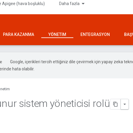
 Apigee (hava boşluklu)
Daha fazla
PARA KAZANMA
YÖNETIM
ENTEGRASYON
BAŞ
Google, içerikleri tercih ettiğiniz dile çevirmek için yapay zeka teknol
rinde hata olabilir.
netim
nur sistem yöneticisi rolü