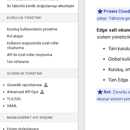
İki faktörlü kimlik doğrulamayı etkinleştir
Private Cloud
KURULUŞ YÖNETIMI
çalışır. Yalnızca g
Kuruluş kullanıcılarını yönetme
Edge salt okunu
Rol atayın
sistem yöneticile
Kullanıcı arayüzünde özel roller
oluşturma
Tüm kurulu
API ile özel roller oluşturma
Global kull
İzin referansı
Kuruluş, o
GÜVENLIK YÖNETIMI
Tüm Edge s
Güvenlik raporlaması
Advanced API Ops
Not:
Zorunlu ol
TLS
/
SSL
okunur sistem yöne
SAML
MANAGEMENT API ERIŞIMI
Erişim doğrulanıyor