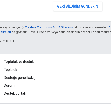
GERI BILDIRIM GÖNDERIN
bu sayfanın içeriği
Creative Commons Atıf 4.0 Lisansı
altında ve kod örnekleri
A
tikaları
'na göz atın. Java, Oracle ve/veya satış ortaklarının tescilli ticari markas
6-02-03 UTC.
Topluluk ve destek
Topluluk
Desteğe genel bakış
Durum
Destek portalı