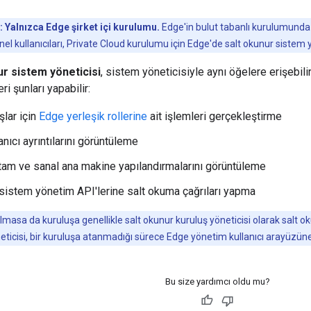
:
Yalnızca Edge şirket içi kurulumu.
Edge'in bulut tabanlı kurulumunda 
enel kullanıcıları, Private Cloud kurulumu için Edge'de salt okunur sistem y
r sistem yöneticisi
, sistem yöneticisiyle aynı öğelere erişebili
ri şunları yapabilir:
şlar için
Edge yerleşik rollerine
ait işlemleri gerçekleştirme
anıcı ayrıntılarını görüntüleme
rtam ve sanal ana makine yapılandırmalarını görüntüleme
istem yönetim API'lerine salt okuma çağrıları yapma
masa da kuruluşa genellikle salt okunur kuruluş yöneticisi olarak salt okun
ticisi, bir kuruluşa atanmadığı sürece Edge yönetim kullanıcı arayüzün
Bu size yardımcı oldu mu?