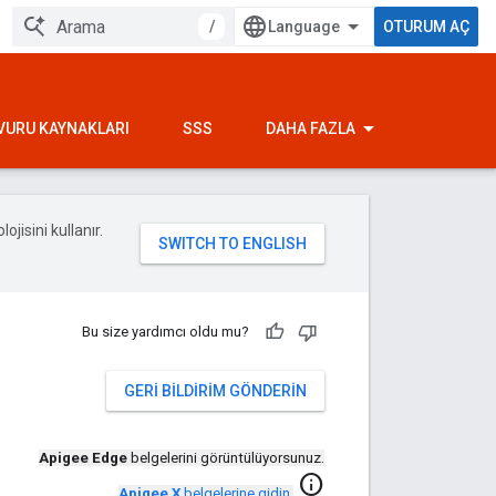
/
OTURUM AÇ
VURU KAYNAKLARI
SSS
DAHA FAZLA
ojisini kullanır.
Bu size yardımcı oldu mu?
GERI BILDIRIM GÖNDERIN
Apigee Edge
belgelerini görüntülüyorsunuz.
info
Apigee X
belgelerine gidin
.