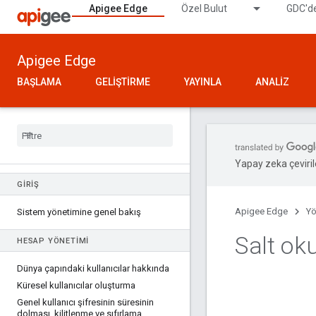
Apigee Edge
Özel Bulut
GDC'de
Apigee Edge
BAŞLAMA
GELIŞTIRME
YAYINLA
ANALIZ
Yapay zeka çevirile
GIRIŞ
Apigee Edge
Yö
Sistem yönetimine genel bakış
Salt oku
HESAP YÖNETIMI
Dünya çapındaki kullanıcılar hakkında
Küresel kullanıcılar oluşturma
Genel kullanıcı şifresinin süresinin
dolması
,
kilitlenme ve sıfırlama