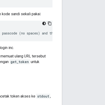
kode sandi sekali pakai:
t passcode (no spaces) and then press ENTER:
ogin inc.
a memuat ulang URL tersebut
dengan
get_token
untuk
cetak token akses ke
stdout
,