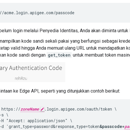
//acme.login.apigee.com/passcode
belum login melalui Penyedia Identitas, Anda akan diminta untuk l
nampilkan kode sandi sekali pakai yang berfungsi sebagai kred
tetap valid hingga Anda memuat ulang URL untuk mendapatkan ko
an kode sandi dengan
get_token
untuk membuat token masing
intaan ke Edge API, seperti yang ditunjukkan contoh berikut:
 https://
zoneName
.login.apigee.com/oauth/token \

s \

-H "Accept: application/json" \

-d 'grant_type=password&response_type=token
&passcode=
pa