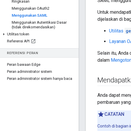
SAML menggunak
Ringkasan
Menggunakan OAuth2
Untuk mendapatk
Menggunakan SAML
dijelaskan di bag
Menggunakan Autentikasi Dasar
(tidak direkomendasikan)
Utilitas
ge
Utilitas token
Layanan O
Referensi API
Selain itu, And
REFERENSI PERAN
dalam
Mengotom
Peran bawaan Edge
Peran administrator sistem
Mendapatka
Peran administrator sistem hanya baca
Anda dapat meng
pembaruan yang
CATATAN
Contoh di bagian