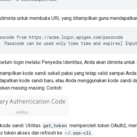
diminta untuk membuka URL yang ditampilkan guna mendapatkan 
sscode from https://acme.login.apigee.com/passcode

  Passcode can be used only time time and expires] Inpu
belum login melalui Penyedia Identitas, Anda akan diminta untuk l
nampilkan kode sandi sekali pakai yang tetap valid sampai And
dapatkan kode sandi baru, atau Anda menggunakan kode sandi 
oken masing-masing. Contoh:
ode sandi. Utilitas
get_token
memperoleh token OAuth2, men
s token akses dan refresh ke
~/.sso-cli
.