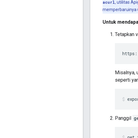
acurl
, utilitas A
memperbaruinya u
Untuk mendapa
Tetapkan v
https:
Misalnya, 
seperti ya
expo
Panggil
g
get_