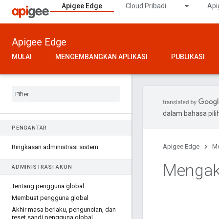
Apigee Edge
Cloud Pribadi
Api
Apigee Edge
MULAI
MENGEMBANGKAN APLIKASI
PUBLIKASI
dalam bahasa pil
PENGANTAR
Apigee Edge
Me
Ringkasan administrasi sistem
Mengak
ADMINISTRASI AKUN
Tentang pengguna global
Membuat pengguna global
Akhir masa berlaku
,
penguncian
,
dan
reset sandi pengguna global