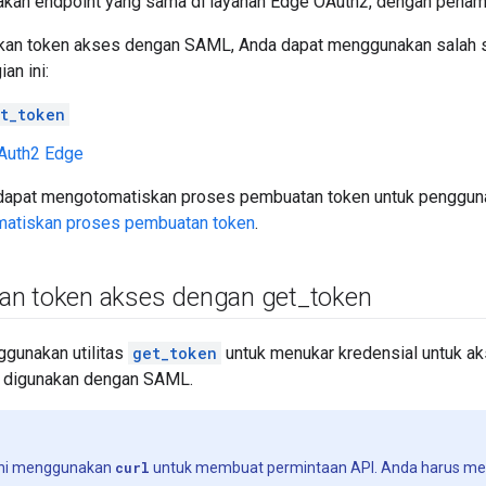
an endpoint yang sama di layanan Edge OAuth2, dengan penam
an token akses dengan SAML, Anda dapat menggunakan salah s
ian ini:
t_token
Auth2 Edge
a dapat mengotomatiskan proses pembuatan token untuk pengguna
atiskan proses pembuatan token
.
n token akses dengan get
_
token
gunakan utilitas
get_token
untuk menukar kredensial untuk a
 digunakan dengan SAML.
 ini menggunakan
curl
untuk membuat permintaan API. Anda harus 