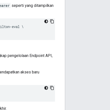
earer
seperti yang ditampilkan
ilton-eval \

ngkap pengelolaan Endpoint API,
mendapatkan akses baru
hir.