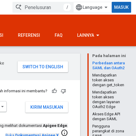
/
MASUK
SI
REFERENSI
FAQ
LAINNYA
Pada halaman ini
ke
Perbedaan antara
SAML dan OAuth2
Mendapatkan
token akses
dengan get_token
h informasi ini membantu?
Mendapatkan
token akses
dengan layanan
OAuth2 Edge
KIRIM MASUKAN
Akses Edge API
dengan SAML
ng melihat dokumentasi
Apigee Edge
.
Pengguna
perangkat di zona
info
Buka
Dokumentasi Apigee X
.
SAML