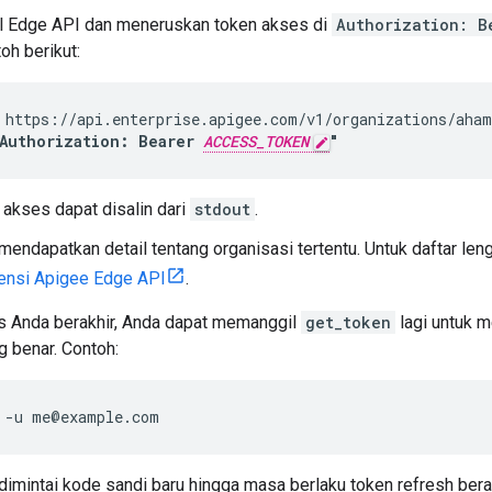
 Edge API dan meneruskan token akses di
Authorization: B
oh berikut:
 https://api.enterprise.apigee.com/v1/organizations/aham
Authorization: Bearer 
ACCESS_TOKEN
"
n akses dapat disalin dari
stdout
.
 mendapatkan detail tentang organisasi tertentu. Untuk daftar le
ensi Apigee Edge API
.
s Anda berakhir, Anda dapat memanggil
get_token
lagi untuk 
 benar. Contoh:
 -u me@example.com
dimintai kode sandi baru hingga masa berlaku token refresh berak