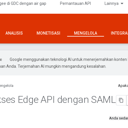
gee di GDC dengan air gap
Pemantauan API
Lainnya
ANALISIS
MONETISASI
MENGELOLA
INTEGRA
Google menggunakan teknologi AI untuk menerjemahkan konten 
ihan Anda. Terjemahan AI mungkin mengandung kesalahan.
ngelola
Apaka
ses Edge API dengan SAML
Anda seda