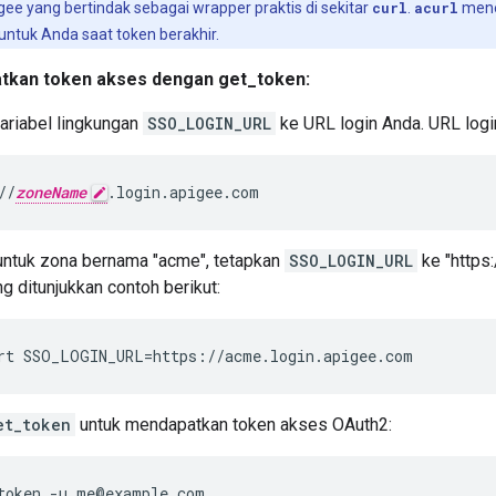
pigee yang bertindak sebagai wrapper praktis di sekitar
curl
.
acurl
mene
ntuk Anda saat token berakhir.
tkan token akses dengan get_token:
ariabel lingkungan
SSO_LOGIN_URL
ke URL login Anda. URL login
//
zoneName
.login.apigee.com
untuk zona bernama "acme", tetapkan
SSO_LOGIN_URL
ke "https:
ng ditunjukkan contoh berikut:
rt SSO_LOGIN_URL=https://acme.login.apigee.com
et_token
untuk mendapatkan token akses OAuth2:
token -u me@example.com