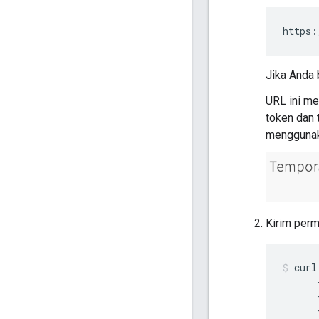
https:
Jika Anda 
URL ini me
token dan 
menggunak
Kirim perm
curl
      -
      
      