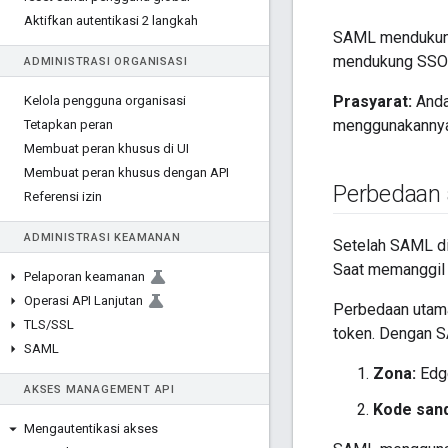
Aktifkan autentikasi 2 langkah
SAML mendukung
mendukung SSO u
ADMINISTRASI ORGANISASI
Prasyarat:
Anda
Kelola pengguna organisasi
menggunakannya
Tetapkan peran
Membuat peran khusus di UI
Membuat peran khusus dengan API
Perbedaan
Referensi izin
ADMINISTRASI KEAMANAN
Setelah SAML d
Saat memanggil 
Pelaporan keamanan
Operasi API Lanjutan
Perbedaan utam
TLS
/
SSL
token. Dengan S
SAML
Zona:
Edge
AKSES MANAGEMENT API
Kode sand
Mengautentikasi akses