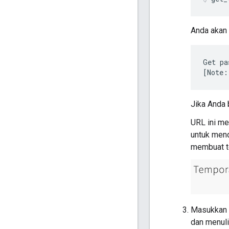
Anda akan 
Get pa
[Note:
Jika Anda 
URL ini me
untuk men
membuat t
Masukkan k
dan menuli