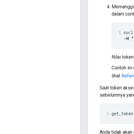
Memanggil
dalam cont
curl
-H "
Nilai toke
Contoh ini
lihat
Refer
Saat token akse
sebelumnya yang
get_token
Anda tidak akan 