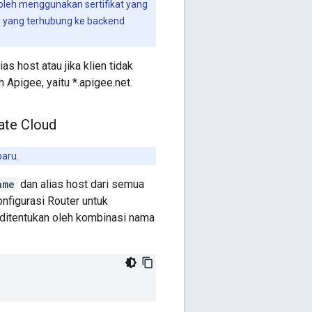
oleh menggunakan sertifikat yang
PI yang terhubung ke backend
s host atau jika klien tidak
Apigee, yaitu *.apigee.net.
vate Cloud
baru.
ame
dan alias host dari semua
onfigurasi Router untuk
lt ditentukan oleh kombinasi nama