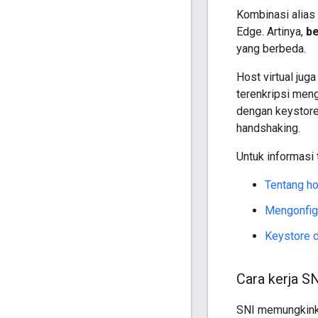
Kombinasi alias 
Edge. Artinya,
be
yang berbeda.
Host virtual ju
terenkripsi men
dengan keystore 
handshaking.
Untuk informasi t
Tentang hos
Mengonfigu
Keystore d
Cara kerja SN
SNI memungkinka