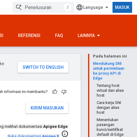
/
MASUK
SI
REFERENSI
FAQ
LAINNYA
Pada halaman ini
ke
Mendukung SNI
untuk permintaan
ke proxy API di
Edge
Tentang host
virtual dan alias
h informasi ini membantu?
host
Cara kerja SNI
dengan alias
KIRIM MASUKAN
host
Menentukan
pasangan
ng melihat dokumentasi
Apigee Edge
.
kunci/sertifikat
info
default di Edge
Buka dokumentasi
Apigee X
.