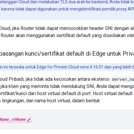
pelanggan Cloud dan melakukan TLS dua arah ke backend, Anda tidak b
 karena tidak dapat digunakan untuk mengidentifikasi pemilik proxy A
Cloud, jika Router tidak dapat mencocokkan header SNI dengan alia
outer akan menggunakan sertifikat default yang disediakan oleh 
pasangan kunci
/
sertifikat default di Edge untuk Pri
i ini tersedia untuk Edge for Private Cloud versi 4.16.01 dan yang lebih 
oud Pribadi, jika tidak ada kecocokan antara ekstensi
server_n
au jika klien yang meminta tidak mendukung SNI, Anda dapat meng
ifikat/kunci dari host virtual default di port. Host virtual defau
 lingkungan, dan nama host virtual, dalam bentuk:
Name_vhName