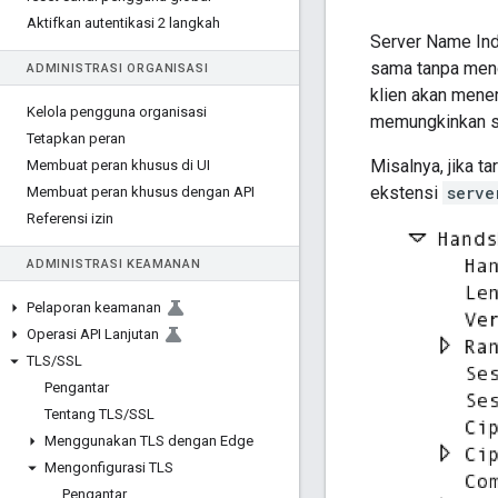
Aktifkan autentikasi 2 langkah
Server Name Ind
sama tanpa mengh
ADMINISTRASI ORGANISASI
klien akan mener
Kelola pengguna organisasi
memungkinkan se
Tetapkan peran
Misalnya, jika t
Membuat peran khusus di UI
ekstensi
serve
Membuat peran khusus dengan API
Referensi izin
ADMINISTRASI KEAMANAN
Pelaporan keamanan
Operasi API Lanjutan
TLS
/
SSL
Pengantar
Tentang TLS
/
SSL
Menggunakan TLS dengan Edge
Mengonfigurasi TLS
Pengantar