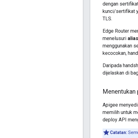
dengan sertifik
kunci/sertifikat
TLS.
Edge Router me
menelusuri
alia
menggunakan sert
kecocokan, hand
Daripada handsh
dijelaskan di bag
Menentukan 
Apigee menyedia
memilih untuk m
deploy API meng
Catatan:
Semua