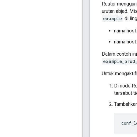
Router mengguna
urutan abjad. Mi
example
di li
nama host 
nama host 
Dalam contoh ini
example_prod
Untuk mengaktifk
Di node Ro
tersebut ti
Tambahkan 
conf_l