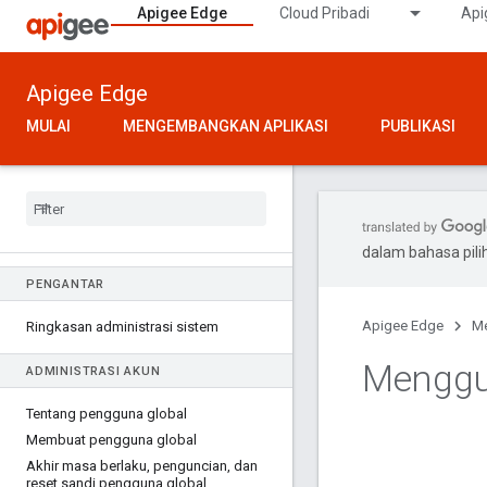
Apigee Edge
Cloud Pribadi
Api
Apigee Edge
MULAI
MENGEMBANGKAN APLIKASI
PUBLIKASI
dalam bahasa pil
PENGANTAR
Apigee Edge
Me
Ringkasan administrasi sistem
Menggu
ADMINISTRASI AKUN
Tentang pengguna global
Membuat pengguna global
Akhir masa berlaku
,
penguncian
,
dan
reset sandi pengguna global