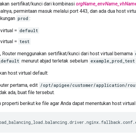
kan sertifikat/kunci dari kombinasi
orgName_envName_vhNam
salnya, permintaan masuk melalui port 443, dan ada dua host virtu
ngkungan
prod
:
virtual =
default
virtual =
test
, Router menggunakan sertifikat/kunci dari host virtual bernama
_default
menurut abjad terletak sebelum
example_prod_test
an host virtual default:
uter pertama, edit
/opt/apigee/customer/application/rou
dak ada, buat file tersebut.
properti berikut ke file agar Anda dapat menentukan host virtual 
oad_balancing_load
.
balancing
.
driver
.
nginx
.
fallback
.
conf
.