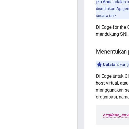
jika Anda adalah 
disediakan Apigee
secara unik.
Di Edge for the 
mendukung SNI, R
Menentukan 
Catatan:
Fungs
Di Edge untuk Cl
host virtual, at
menggunakan sert
organisasi, nama
orgName_env