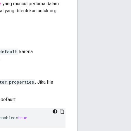
e
yang muncul pertama dalam
al yang ditentukan untuk org
default
karena
.
ter.properties
. Jika file
default:
enabled
=
true