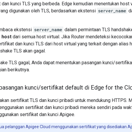
at dan kunci TLS yang berbeda. Edge kemudian menentukan host v
 yang digunakan oleh TLS, berdasarkan ekstensi
server_name
da
mbaca ekstensi
server_name
dalam permintaan TLS handshake
s host
dari semua host virtual. Jika Router mendeteksi kecocokan
ifikat dan kunci TLS dari host virtual yang terkait dengan alias 
shake TLS akan gagal.
ake TLS gagal, Anda dapat menentukan pasangan kunci/sertifikat
ian berikutnya.
pasangan kunci
/
sertifikat default di Edge for the Cl
kan sertifikat TLS dan kunci pribadi untuk mendukung HTTPS. 
enggunakan sertifikat dan kunci pribadi mereka sendiri pada wa
gunakan sertifikat dan kunci Apigee.
 pelanggan Apigee Cloud menggunakan sertifikat yang disediakan Api