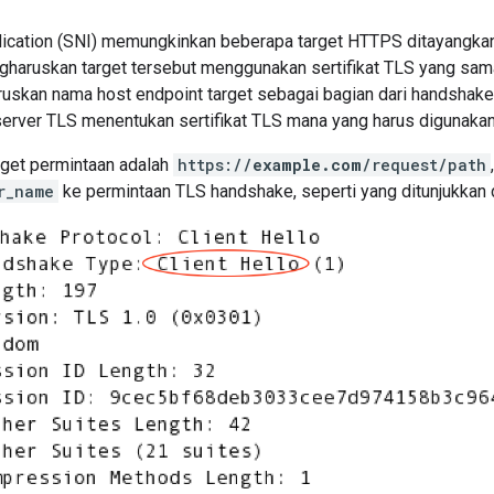
ication (SNI) memungkinkan beberapa target HTTPS ditayangkan 
aruskan target tersebut menggunakan sertifikat TLS yang sama. 
uskan nama host endpoint target sebagai bagian dari handshake 
rver TLS menentukan sertifikat TLS mana yang harus digunakan
arget permintaan adalah
https://
example.com
/request/path
r_name
ke permintaan TLS handshake, seperti yang ditunjukkan 