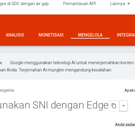
gee di GDC dengan air gap
Pemantauan API
Lainnya
ANALISIS
MONETISASI
MENGELOLA
INTEGRA
Google menggunakan teknologi AI untuk menerjemahkan konten 
ihan Anda. Terjemahan AI mungkin mengandung kesalahan.
ngelola
Apaka
nakan SNI dengan Edge
Anda seda