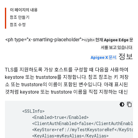
이 페이지의 내용
참조 만들기
참조 수정
<ph type="x-smartling-placeholder">
</ph> 현재
Apigee Edge
문
서를 보고 있습니다.
정보
Apigee X
문서
.
TLS를 지원하도록 가상 호스트를 구성할 때 다음을 사용하여
keystore 또는 truststore를 지정합니다. 참조 참조는 키 저장
소 또는 truststore의 이름이 포함된 변수입니다. 아래 표시된
것처럼 keystore 또는 truststore 이름을 직접 지정하는 대신
    <SSLInfo> 

        <Enabled>true</Enabled> 

        <ClientAuthEnabled>false</ClientAuthEnabled
        <KeyStore>ref://myTestKeystoreRef</KeyStore
        <KeyAlias>myKeyAlias</KeyAlias> 
