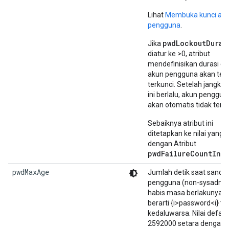
Lihat
Membuka kunci ak
pengguna
.
pwdLockoutDurat
Jika
diatur ke >0, atribut
mendefinisikan durasi d
akun pengguna akan tet
terkunci. Setelah jangka
ini berlalu, akun penggun
akan otomatis tidak terku
Sebaiknya atribut ini
ditetapkan ke nilai yang
dengan Atribut
pwdFailureCountInte
pwdMaxAge
Jumlah detik saat sandi
pengguna (non-sysadmi
habis masa berlakunya. Ni
berarti {i>password<i} ti
kedaluwarsa. Nilai defaul
2592000 setara dengan 