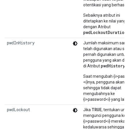
otentikasi yang berhasil.
Sebaiknya atribut ini
ditetapkan ke nilai yang
dengan Atribut
pwdLockoutDuration
.
pwdInHistory
Jumlah maksimum sandi
telah digunakan atau su
pernah digunakan untuk
pengguna yang akan dis
pwdHistory
di Atribut
.
Saat mengubah {i>pass
<i}nya, pengguna akan di
sehingga tidak dapat
mengubahnya ke
{i>password<i} yang lalu.
pwdLockout
TRUE
Jika
, tentukan unt
mengunci pengguna keti
{i>password<i} mereka
kedaluwarsa sehingga