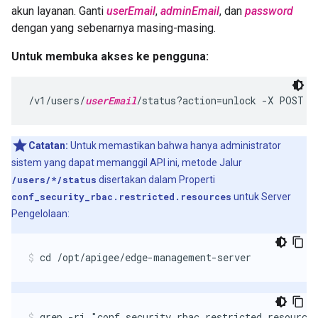
akun layanan. Ganti
userEmail
,
adminEmail
, dan
password
dengan yang sebenarnya masing-masing.
Untuk membuka akses ke pengguna:
/v1/users/
userEmail
/status?action=unlock -X POST -
Catatan:
Untuk memastikan bahwa hanya administrator
sistem yang dapat memanggil API ini, metode Jalur
/users/*/status
disertakan dalam Properti
conf_security_rbac.restricted.resources
untuk Server
Pengelolaan:
cd /opt/apigee/edge-management-server
grep -ri "conf_security_rbac.restricted.resource