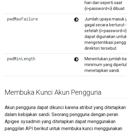
hari dari seperti saat
{i>password<i} dibuat.
pwdMaxFailure
Jumlah upaya masuk ya
gagal secara berturut-tu
setelah {i>password<i} ti
dapat digunakan untuk
mengotentikasi penggun
direktori tersebut.
pwdMinLength
Menentukan jumlah kara
minimum yang diperluka
menetapkan sandi.
Membuka Kunci Akun Pengguna
Akun pengguna dapat dikunci karena atribut yang ditetapkan
dalam kebijakan sandi. Seorang pengguna dengan peran
Apigee sysadmin yang ditetapkan dapat menggunakan
panggilan API berikut untuk membuka kunci menggunakan