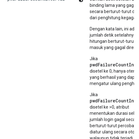
binding lama yang gagal
secara berturut-turut di
dari penghitung kegagala
Dengan kata lain, ini adal
jumlah detik setelahnya
hitungan berturut-turut 
masuk yang gagal direset
Jika
pwdFailureCountInte
disetel ke 0, hanya otenti
yang berhasil yang dapat
mengatur ulang penghitu
Jika
pwdFailureCountInte
disetel ke >0, atribut
menentukan durasi seb
jumlah login gagal secar
berturut-turut percobaa
diatur ulang secara otoma
walaupun tidak terjadi