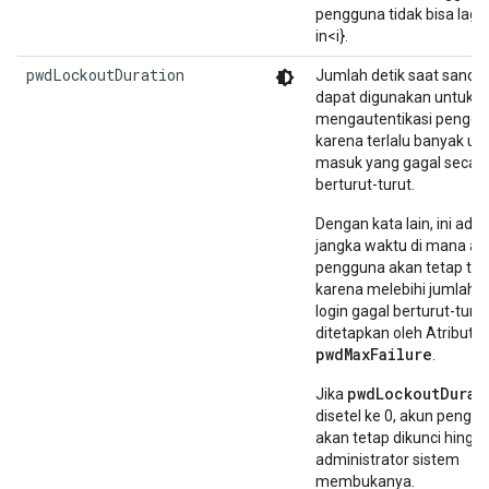
pengguna tidak bisa lagi 
in<i}.
pwdLockoutDuration
Jumlah detik saat sandi t
dapat digunakan untuk
mengautentikasi pengg
karena terlalu banyak up
masuk yang gagal secar
berturut-turut.
Dengan kata lain, ini adal
jangka waktu di mana ak
pengguna akan tetap ter
karena melebihi jumlah 
login gagal berturut-turu
ditetapkan oleh Atribut
pwdMaxFailure
.
pwdLockoutDurat
Jika
disetel ke 0, akun pengg
akan tetap dikunci hingg
administrator sistem
membukanya.