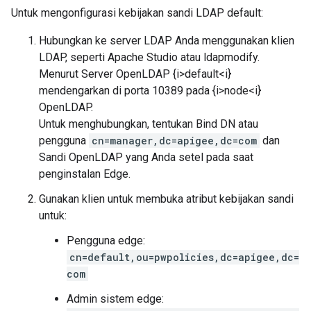
Untuk mengonfigurasi kebijakan sandi LDAP default:
Hubungkan ke server LDAP Anda menggunakan klien
LDAP, seperti Apache Studio atau ldapmodify.
Menurut Server OpenLDAP {i>default<i}
mendengarkan di porta 10389 pada {i>node<i}
OpenLDAP.
Untuk menghubungkan, tentukan Bind DN atau
pengguna
cn=manager,dc=apigee,dc=com
dan
Sandi OpenLDAP yang Anda setel pada saat
penginstalan Edge.
Gunakan klien untuk membuka atribut kebijakan sandi
untuk:
Pengguna edge:
cn=default,ou=pwpolicies,dc=apigee,dc=
com
Admin sistem edge: