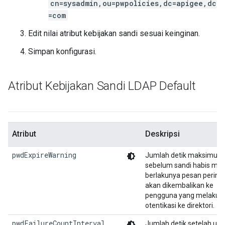
cn=sysadmin,ou=pwpolicies,dc=apigee,dc
=com
Edit nilai atribut kebijakan sandi sesuai keinginan.
Simpan konfigurasi.
Atribut Kebijakan Sandi LDAP Default
Atribut
Deskripsi
pwdExpireWarning
Jumlah detik maksimum
sebelum sandi habis ma
berlakunya pesan pering
akan dikembalikan ke
pengguna yang melakuk
otentikasi ke direktori.
pwdFailureCountInterval
Jumlah detik setelah up